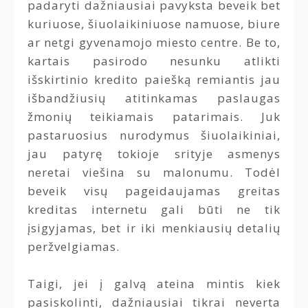
padaryti dažniausiai pavyksta beveik bet
kuriuose, šiuolaikiniuose namuose, biure
ar netgi gyvenamojo miesto centre. Be to,
kartais pasirodo nesunku atlikti
išskirtinio kredito paiešką remiantis jau
išbandžiusių atitinkamas paslaugas
žmonių teikiamais patarimais. Juk
pastaruosius nurodymus šiuolaikiniai,
jau patyrę tokioje srityje asmenys
neretai viešina su malonumu. Todėl
beveik visų pageidaujamas greitas
kreditas internetu gali būti ne tik
įsigyjamas, bet ir iki menkiausių detalių
peržvelgiamas.
Taigi, jei į galvą ateina mintis kiek
pasiskolinti, dažniausiai tikrai neverta