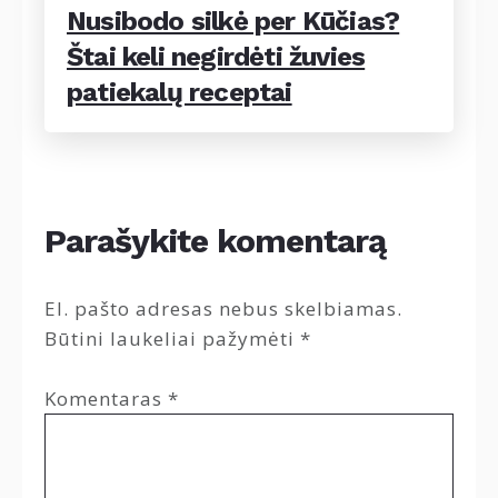
Nusibodo silkė per Kūčias?
Štai keli negirdėti žuvies
patiekalų receptai
Parašykite komentarą
El. pašto adresas nebus skelbiamas.
Būtini laukeliai pažymėti
*
Komentaras
*