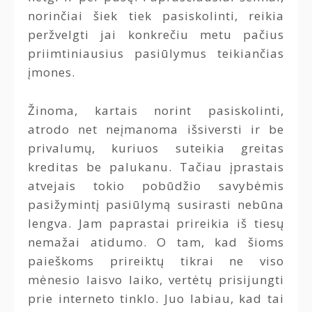
norinčiai šiek tiek pasiskolinti, reikia
peržvelgti jai konkrečiu metu pačius
priimtiniausius pasiūlymus teikiančias
įmones.
Žinoma, kartais norint pasiskolinti,
atrodo net neįmanoma išsiversti ir be
privalumų, kuriuos suteikia greitas
kreditas be palukanu. Tačiau įprastais
atvejais tokio pobūdžio savybėmis
pasižymintį pasiūlymą susirasti nebūna
lengva. Jam paprastai prireikia iš tiesų
nemažai atidumo. O tam, kad šioms
paieškoms prireiktų tikrai ne viso
mėnesio laisvo laiko, vertėtų prisijungti
prie interneto tinklo. Juo labiau, kad tai