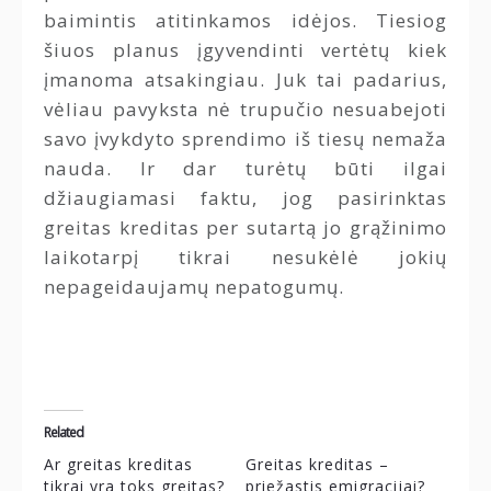
baimintis atitinkamos idėjos. Tiesiog
šiuos planus įgyvendinti vertėtų kiek
įmanoma atsakingiau. Juk tai padarius,
vėliau pavyksta nė trupučio nesuabejoti
savo įvykdyto sprendimo iš tiesų nemaža
nauda. Ir dar turėtų būti ilgai
džiaugiamasi faktu, jog pasirinktas
greitas kreditas per sutartą jo grąžinimo
laikotarpį tikrai nesukėlė jokių
nepageidaujamų nepatogumų.
Related
Ar greitas kreditas
Greitas kreditas –
tikrai yra toks greitas?
priežastis emigracijai?