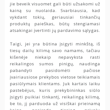
jie beveik visuomet gali būti užsakomi už
kainą su nuolaida. Svarbiausia, kad
vykdant tokių, geriausiai tinkančių
produktų paieškas, būtų stengiamasi
atsakingai įvertinti jų pardavimo sąlygas.
Taigi, jei yra būtina įsigyti minkštą, iš
tiesų dailų kilimą savo namams, tačiau
kišenėje niekaip nepavyksta rasti
reikalingos sumos pinigų, naudinga
pabandyti pasidomėti pačiose
įvairiausiose prekybos vietose teikiamais
pasiūlymais klientams. Juk kartais laiku
pastebėjus, kuris prekybininkas siūlo
įsigyti puikiai tinkantį, reikalingą kilimą,
be to, jį parduoda už visiškai prieinamą