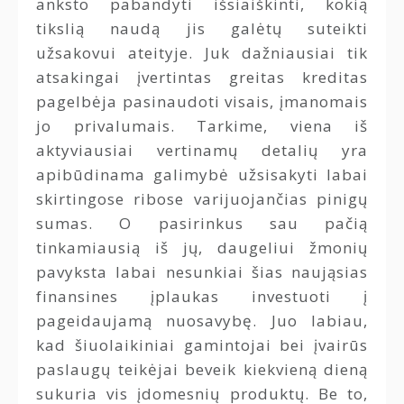
anksto pabandyti išsiaiškinti, kokią
tikslią naudą jis galėtų suteikti
užsakovui ateityje. Juk dažniausiai tik
atsakingai įvertintas greitas kreditas
pagelbėja pasinaudoti visais, įmanomais
jo privalumais. Tarkime, viena iš
aktyviausiai vertinamų detalių yra
apibūdinama galimybė užsisakyti labai
skirtingose ribose varijuojančias pinigų
sumas. O pasirinkus sau pačią
tinkamiausią iš jų, daugeliui žmonių
pavyksta labai nesunkiai šias naująsias
finansines įplaukas investuoti į
pageidaujamą nuosavybę. Juo labiau,
kad šiuolaikiniai gamintojai bei įvairūs
paslaugų teikėjai beveik kiekvieną dieną
sukuria vis įdomesnių produktų. Be to,