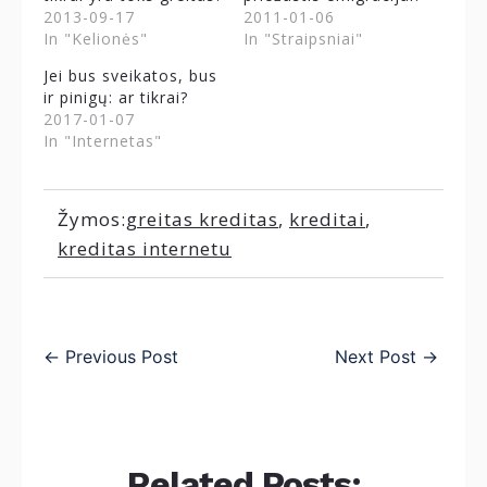
2013-09-17
2011-01-06
In "Kelionės"
In "Straipsniai"
Jei bus sveikatos, bus
ir pinigų: ar tikrai?
2017-01-07
In "Internetas"
Žymos:
greitas kreditas
,
kreditai
,
kreditas internetu
←
Previous Post
Next Post
→
Related Posts: