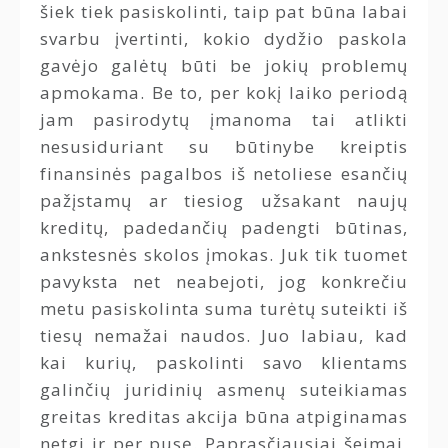
šiek tiek pasiskolinti, taip pat būna labai
svarbu įvertinti, kokio dydžio paskola
gavėjo galėtų būti be jokių problemų
apmokama. Be to, per kokį laiko periodą
jam pasirodytų įmanoma tai atlikti
nesusiduriant su būtinybe kreiptis
finansinės pagalbos iš netoliese esančių
pažįstamų ar tiesiog užsakant naujų
kreditų, padedančių padengti būtinas,
ankstesnės skolos įmokas. Juk tik tuomet
pavyksta net neabejoti, jog konkrečiu
metu pasiskolinta suma turėtų suteikti iš
tiesų nemažai naudos. Juo labiau, kad
kai kurių, paskolinti savo klientams
galinčių juridinių asmenų suteikiamas
greitas kreditas akcija būna atpiginamas
netgi ir per pusę. Paprasčiausiai šeimai,