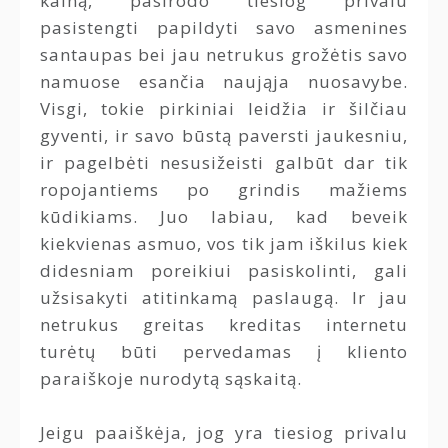
kainą, pasirodo tiesiog privalu
pasistengti papildyti savo asmenines
santaupas bei jau netrukus grožėtis savo
namuose esančia naująja nuosavybe.
Visgi, tokie pirkiniai leidžia ir šilčiau
gyventi, ir savo būstą paversti jaukesniu,
ir pagelbėti nesusižeisti galbūt dar tik
ropojantiems po grindis mažiems
kūdikiams. Juo labiau, kad beveik
kiekvienas asmuo, vos tik jam iškilus kiek
didesniam poreikiui pasiskolinti, gali
užsisakyti atitinkamą paslaugą. Ir jau
netrukus greitas kreditas internetu
turėtų būti pervedamas į kliento
paraiškoje nurodytą sąskaitą.
Jeigu paaiškėja, jog yra tiesiog privalu