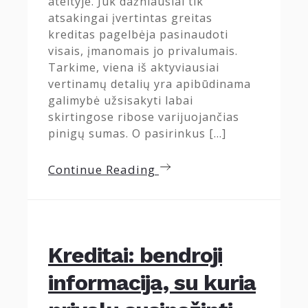
ateityje. Juk dažniausiai tik
atsakingai įvertintas greitas
kreditas pagelbėja pasinaudoti
visais, įmanomais jo privalumais.
Tarkime, viena iš aktyviausiai
vertinamų detalių yra apibūdinama
galimybė užsisakyti labai
skirtingose ribose varijuojančias
pinigų sumas. O pasirinkus […]
Continue Reading
Kreditai: bendroji
informacija, su kuria