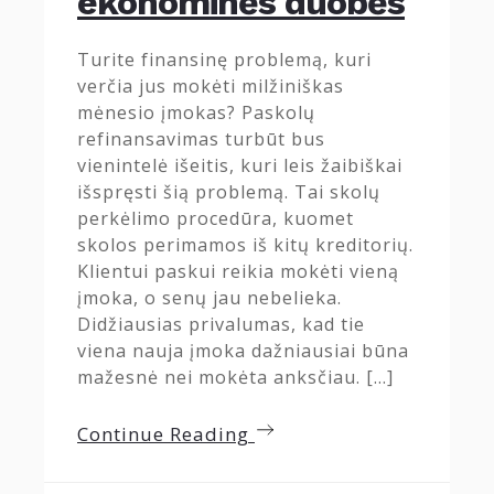
ekonominės duobės
Turite finansinę problemą, kuri
verčia jus mokėti milžiniškas
mėnesio įmokas? Paskolų
refinansavimas turbūt bus
vienintelė išeitis, kuri leis žaibiškai
išspręsti šią problemą. Tai skolų
perkėlimo procedūra, kuomet
skolos perimamos iš kitų kreditorių.
Klientui paskui reikia mokėti vieną
įmoka, o senų jau nebelieka.
Didžiausias privalumas, kad tie
viena nauja įmoka dažniausiai būna
mažesnė nei mokėta anksčiau. […]
Continue Reading