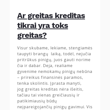
Ar greitas kreditas
tikrai yra toks
greitas?
Visur skubame, lekiame, stengiamės
taupyti brangų laiką, todėl, nejučia
pritrūkus pinigų, juos gauti norime
čia ir dabar. Deja, realiame
gyvenime nemokamų pinigų nebūna
– prireikus finansinės paramos,
tenka skolintis. Įprasta manyti,
jog greitas kreditas nėra išeitis,
tačiau tai vienas greičiausių ir
patikimiausių būdų
neįpareigojančių pinigų gavimui. Vis