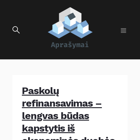
Paskolų
refinansavimas –
lengvas būdas
kapstytis iš