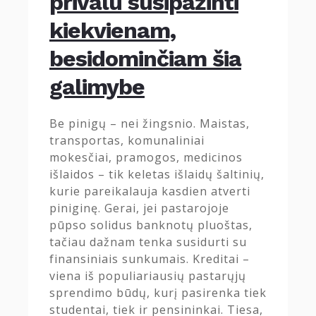
privalu susipažinti
kiekvienam,
besidominčiam šia
galimybe
Be pinigų – nei žingsnio. Maistas,
transportas, komunaliniai
mokesčiai, pramogos, medicinos
išlaidos – tik keletas išlaidų šaltinių,
kurie pareikalauja kasdien atverti
piniginę. Gerai, jei pastarojoje
pūpso solidus banknotų pluoštas,
tačiau dažnam tenka susidurti su
finansiniais sunkumais. Kreditai –
viena iš populiariausių pastarųjų
sprendimo būdų, kurį pasirenka tiek
studentai, tiek ir pensininkai. Tiesa,