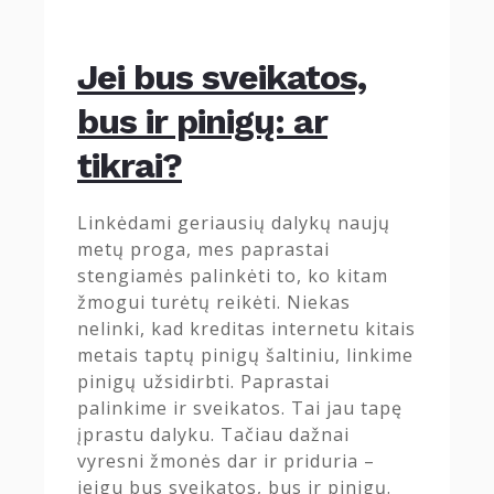
Jei bus sveikatos,
bus ir pinigų: ar
tikrai?
Linkėdami geriausių dalykų naujų
metų proga, mes paprastai
stengiamės palinkėti to, ko kitam
žmogui turėtų reikėti. Niekas
nelinki, kad kreditas internetu kitais
metais taptų pinigų šaltiniu, linkime
pinigų užsidirbti. Paprastai
palinkime ir sveikatos. Tai jau tapę
įprastu dalyku. Tačiau dažnai
vyresni žmonės dar ir priduria –
jeigu bus sveikatos, bus ir pinigų.