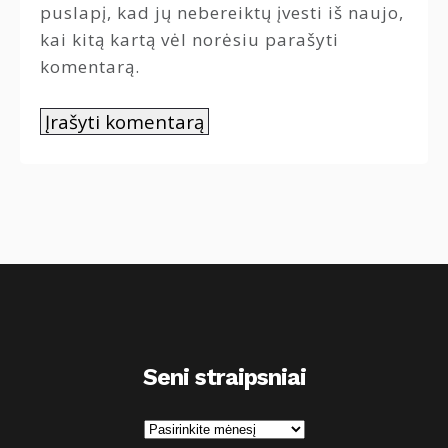
puslapį, kad jų nebereiktų įvesti iš naujo,
kai kitą kartą vėl norėsiu parašyti
komentarą.
Seni straipsniai
S