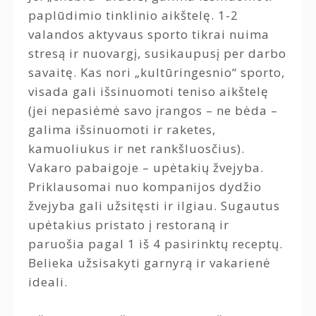
paplūdimio tinklinio aikštelę. 1-2
valandos aktyvaus sporto tikrai nuima
stresą ir nuovargį, susikaupusį per darbo
savaitę. Kas nori „kultūringesnio“ sporto,
visada gali išsinuomoti teniso aikštelę
(jei nepasiėmė savo įrangos – ne bėda –
galima išsinuomoti ir raketes,
kamuoliukus ir net rankšluosčius).
Vakaro pabaigoje – upėtakių žvejyba.
Priklausomai nuo kompanijos dydžio
žvejyba gali užsitęsti ir ilgiau. Sugautus
upėtakius pristato į restoraną ir
paruošia pagal 1 iš 4 pasirinktų receptų.
Belieka užsisakyti garnyrą ir vakarienė
ideali.