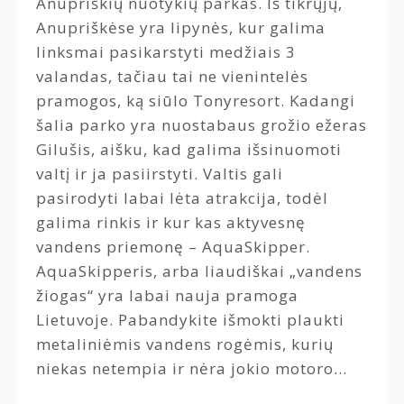
Anupriškių nuotykių parkas. Iš tikrųjų,
Anupriškėse yra lipynės, kur galima
linksmai pasikarstyti medžiais 3
valandas, tačiau tai ne vienintelės
pramogos, ką siūlo Tonyresort. Kadangi
šalia parko yra nuostabaus grožio ežeras
Gilušis, aišku, kad galima išsinuomoti
valtį ir ja pasiirstyti. Valtis gali
pasirodyti labai lėta atrakcija, todėl
galima rinkis ir kur kas aktyvesnę
vandens priemonę – AquaSkipper.
AquaSkipperis, arba liaudiškai „vandens
žiogas“ yra labai nauja pramoga
Lietuvoje. Pabandykite išmokti plaukti
metaliniėmis vandens rogėmis, kurių
niekas netempia ir nėra jokio motoro…