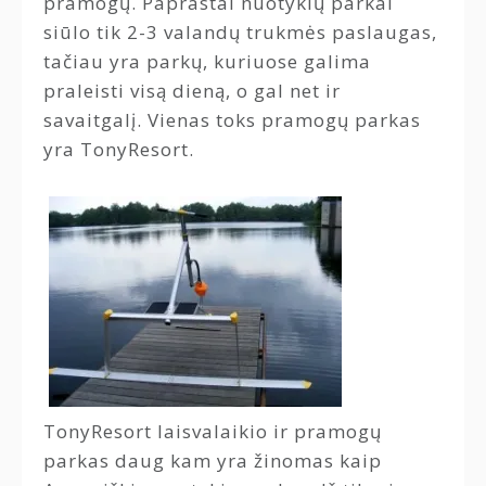
pramogų. Paprastai nuotykių parkai
siūlo tik 2-3 valandų trukmės paslaugas,
tačiau yra parkų, kuriuose galima
praleisti visą dieną, o gal net ir
savaitgalį. Vienas toks pramogų parkas
yra TonyResort.
TonyResort laisvalaikio ir pramogų
parkas daug kam yra žinomas kaip