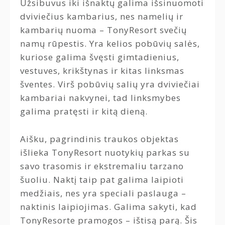
Užsibuvus iki išnaktų galima išsinuomoti
dviviečius kambarius, nes namelių ir
kambarių nuoma – TonyResort svečių
namų rūpestis. Yra kelios pobūvių salės,
kuriose galima švęsti gimtadienius,
vestuves, krikštynas ir kitas linksmas
šventes. Virš pobūvių salių yra dviviečiai
kambariai nakvynei, tad linksmybes
galima pratęsti ir kitą dieną.
Aišku, pagrindinis traukos objektas
išlieka TonyResort nuotykių parkas su
savo trasomis ir ekstremaliu tarzano
šuoliu. Naktį taip pat galima laipioti
medžiais, nes yra speciali paslauga –
naktinis laipiojimas. Galima sakyti, kad
TonyResorte pramogos – ištisą parą. Šis