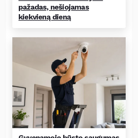
pažadas, nešiojamas
kiekvieną dieną
Gyvenamojo būsto saugumas