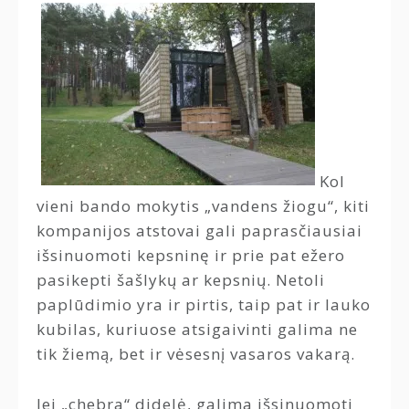
Kol
vieni bando mokytis „vandens žiogu“, kiti
kompanijos atstovai gali paprasčiausiai
išsinuomoti kepsninę ir prie pat ežero
pasikepti šašlykų ar kepsnių. Netoli
paplūdimio yra ir pirtis, taip pat ir lauko
kubilas, kuriuose atsigaivinti galima ne
tik žiemą, bet ir vėsesnį vasaros vakarą.
Jei „chebra“ didelė, galima išsinuomoti