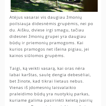
Atėjus vasarai vis daugiau žmonių
poilsiauja didesnėmis grupėmis, nei po
du. Aišku, dviese irgi smagu, tačiau
didesnei žmonių grupei yra daugiau
būdų ir priemonių pramogoms. Kai
kurios pramogos net išeina pigiau, jei
kainos siūlomos grupėms.
Taigi, ką veikti vasarą, kai oras nėra
labai karštas, saulę dengia debesėliai,
bet žinote, kad tikrai lietaus nebus.
Vienas iš įdomesnių laisvalaikio
praleidimo būdų yra nuotykių parkas,
kuriame galima pasirinkti keletą įvairių