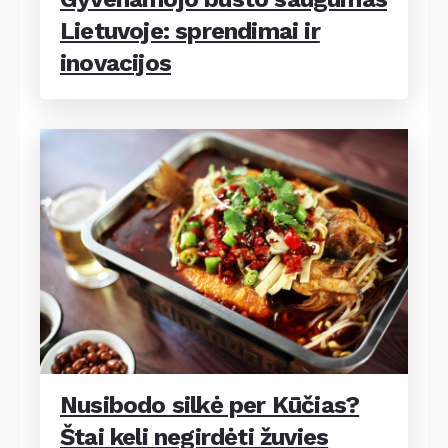
Lietuvoje: sprendimai ir
inovacijos
Nusibodo silkė per Kūčias?
Štai keli negirdėti žuvies