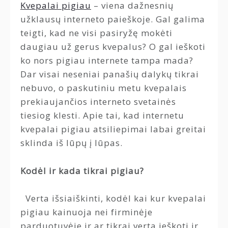
Kvepalai pigiau
– viena dažnesnių
užklausų interneto paieškoje. Gal galima
teigti, kad ne visi pasiryžę mokėti
daugiau už gerus kvepalus? O gal ieškoti
ko nors pigiau internete tampa mada?
Dar visai neseniai panašių dalykų tikrai
nebuvo, o paskutiniu metu kvepalais
prekiaujančios interneto svetainės
tiesiog klesti. Apie tai, kad internetu
kvepalai pigiau atsiliepimai labai greitai
sklinda iš lūpų į lūpas.
Kodėl ir kada tikrai pigiau?
Verta išsiaiškinti, kodėl kai kur kvepalai
pigiau kainuoja nei firminėje
parduotuvėje ir ar tikrai verta ieškoti ir