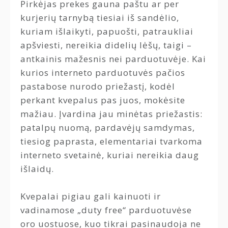
Pirkėjas prekes gauna paštu ar per
kurjerių tarnybą tiesiai iš sandėlio,
kuriam išlaikyti, papuošti, patraukliai
apšviesti, nereikia didelių lėšų, taigi –
antkainis mažesnis nei parduotuvėje. Kai
kurios interneto parduotuvės pačios
pastabose nurodo priežastį, kodėl
perkant kvepalus pas juos, mokėsite
mažiau. Įvardina jau minėtas priežastis:
patalpų nuomą, pardavėjų samdymas,
tiesiog paprasta, elementariai tvarkoma
interneto svetainė, kuriai nereikia daug
išlaidų.
Kvepalai pigiau gali kainuoti ir
vadinamose „duty free“ parduotuvėse
oro uostuose, kuo tikrai pasinaudoja ne