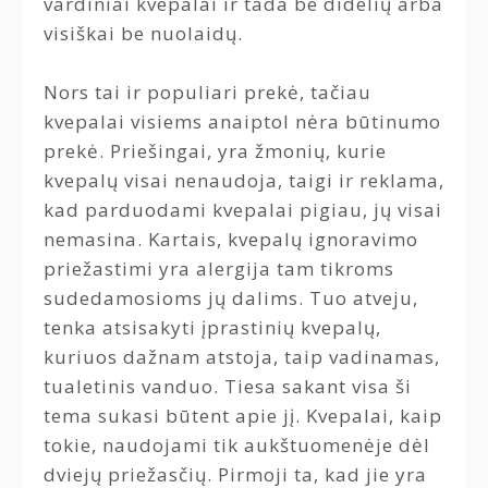
vardiniai kvepalai ir tada be didelių arba
visiškai be nuolaidų.
Nors tai ir populiari prekė, tačiau
kvepalai visiems anaiptol nėra būtinumo
prekė. Priešingai, yra žmonių, kurie
kvepalų visai nenaudoja, taigi ir reklama,
kad parduodami kvepalai pigiau, jų visai
nemasina. Kartais, kvepalų ignoravimo
priežastimi yra alergija tam tikroms
sudedamosioms jų dalims. Tuo atveju,
tenka atsisakyti įprastinių kvepalų,
kuriuos dažnam atstoja, taip vadinamas,
tualetinis vanduo. Tiesa sakant visa ši
tema sukasi būtent apie jį. Kvepalai, kaip
tokie, naudojami tik aukštuomenėje dėl
dviejų priežasčių. Pirmoji ta, kad jie yra