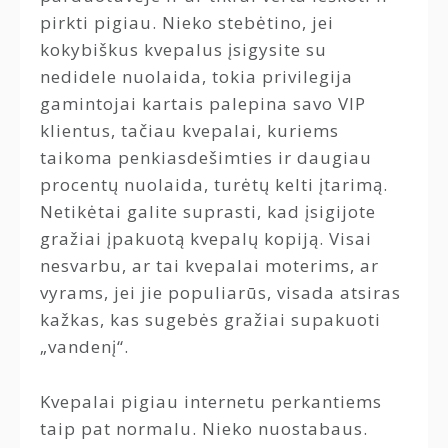
pirkti pigiau. Nieko stebėtino, jei
kokybiškus kvepalus įsigysite su
nedidele nuolaida, tokia privilegija
gamintojai kartais palepina savo VIP
klientus, tačiau kvepalai, kuriems
taikoma penkiasdešimties ir daugiau
procentų nuolaida, turėtų kelti įtarimą.
Netikėtai galite suprasti, kad įsigijote
gražiai įpakuotą kvepalų kopiją. Visai
nesvarbu, ar tai kvepalai moterims, ar
vyrams, jei jie populiarūs, visada atsiras
kažkas, kas sugebės gražiai supakuoti
„vandenį“.
Kvepalai pigiau internetu perkantiems
taip pat normalu. Nieko nuostabaus.