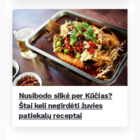
Nusibodo silkė per Kūčias?
Štai keli negirdėti žuvies
patiekalų receptai