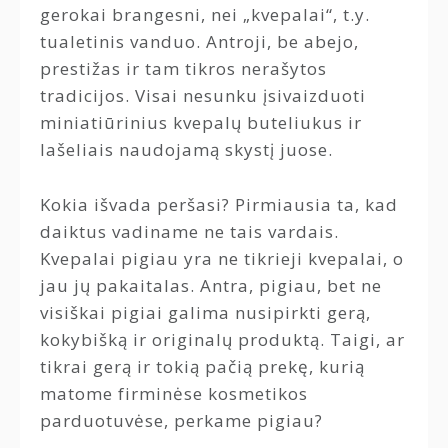
gerokai brangesni, nei „kvepalai“, t.y.
tualetinis vanduo. Antroji, be abejo,
prestižas ir tam tikros nerašytos
tradicijos. Visai nesunku įsivaizduoti
miniatiūrinius kvepalų buteliukus ir
lašeliais naudojamą skystį juose.
Kokia išvada peršasi? Pirmiausia ta, kad
daiktus vadiname ne tais vardais.
Kvepalai pigiau yra ne tikrieji kvepalai, o
jau jų pakaitalas. Antra, pigiau, bet ne
visiškai pigiai galima nusipirkti gerą,
kokybišką ir originalų produktą. Taigi, ar
tikrai gerą ir tokią pačią prekę, kurią
matome firminėse kosmetikos
parduotuvėse, perkame pigiau?