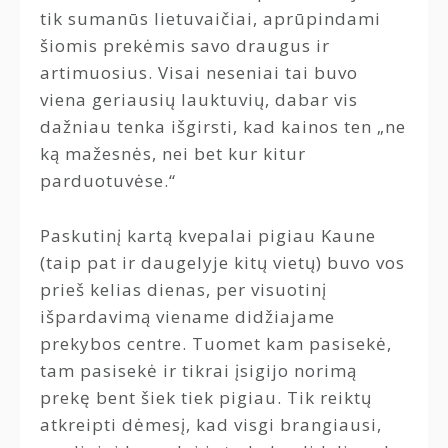
tik sumanūs lietuvaičiai, aprūpindami
šiomis prekėmis savo draugus ir
artimuosius. Visai neseniai tai buvo
viena geriausių lauktuvių, dabar vis
dažniau tenka išgirsti, kad kainos ten „ne
ką mažesnės, nei bet kur kitur
parduotuvėse.“
Paskutinį kartą kvepalai pigiau Kaune
(taip pat ir daugelyje kitų vietų) buvo vos
prieš kelias dienas, per visuotinį
išpardavimą viename didžiajame
prekybos centre. Tuomet kam pasisekė,
tam pasisekė ir tikrai įsigijo norimą
prekę bent šiek tiek pigiau. Tik reiktų
atkreipti dėmesį, kad visgi brangiausi,