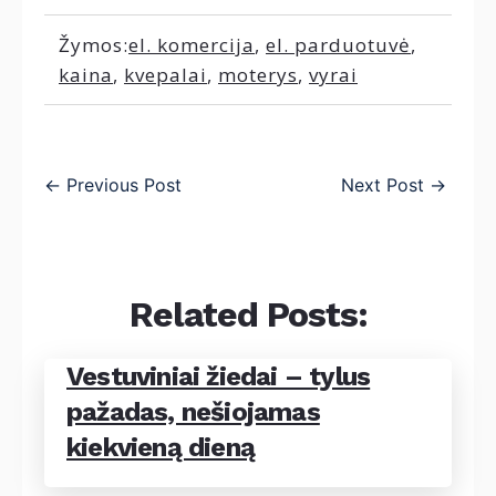
Žymos:
el. komercija
,
el. parduotuvė
,
kaina
,
kvepalai
,
moterys
,
vyrai
←
Previous Post
Next Post
→
Related Posts:
Vestuviniai žiedai – tylus
pažadas, nešiojamas
kiekvieną dieną