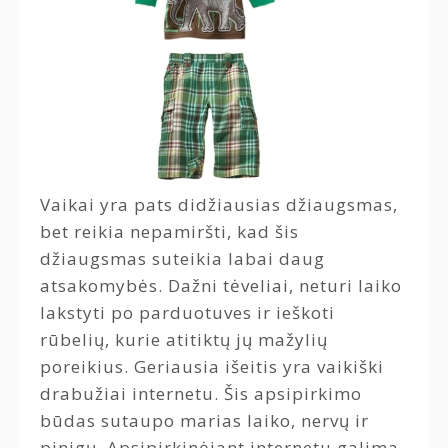
Vaikai yra pats didžiausias džiaugsmas,
bet reikia nepamiršti, kad šis
džiaugsmas suteikia labai daug
atsakomybės. Dažni tėveliai, neturi laiko
lakstyti po parduotuves ir ieškoti
rūbelių, kurie atitiktų jų mažylių
poreikius. Geriausia išeitis yra vaikiški
drabužiai internetu. Šis apsipirkimo
būdas sutaupo marias laiko, nervų ir
pinigų. Apsipirkinėjant internetu galima