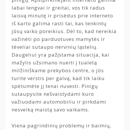
labai lengvai ir greitai, vos tik radus
laisvą minutę ir prisėdus prie interneto
iš karto galima rasti tai, kas tenkintų
jūsų vaiko poreikius. Dėl to, kad nereikia
važinėti po parduotuves mamytės ir
tėveliai sutaupo nervinių ląstelių.
Daugeliui yra pažįstama situacija, kai
mažylis užsimano nueiti į tualetą
milžiniškame prekybos centre, o jūs
turite verstis per galvą, kad tik laiku
spėtumėte jį tenai nuvesti. Pinigų
sutaupysite nešvaistydami kuro
važiuodami automobiliu ir pirkdami
nesveiką maistą savo vaikams.
Viena pagrindinių problemų ir baimių,