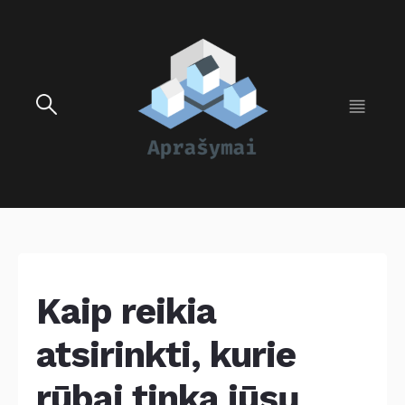
Kaip reikia
atsirinkti, kurie
rūbai tinka jūsų