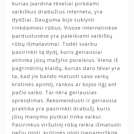
kurias įvardina tėveliai pirkdami
vaikiškus drabužius internetu, yra
dydžiai. Dauguma bijo suklysti
rinkdamiesi rūbus. Visose internetinėse
parduotuvėse yra pateikiami vaikiškų
rūbų išmatavimai. Todėl svarbu
pasirinkti tą dydį, kuris geriausiai
atitinka jūsų mažylio poreikius. Viena iš
pagrindinių klaidų, kurias daro tėvai yra
ta, kad jie bando matuoti savo vaikų
krūtinės apimtį, rankos ar kojos ilgį ant
pačio vaiko. Tai nėra geriausias
sprendimas. Rekomenduoti ir geriausia
praktika yra pasirinkti drabužį, kuris
jūsų manymu puikiai tinka vaikui.
Pasirinkus viršutinį rūbą reikia išmatuoti
pečių ploti, krūtinės plotį (nepamirškite