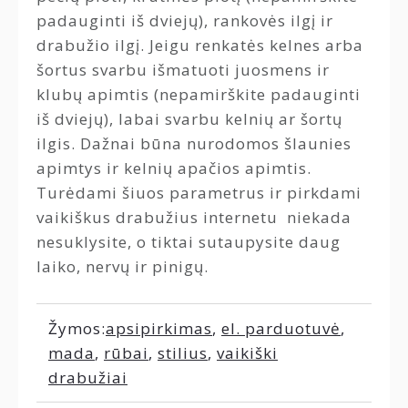
padauginti iš dviejų), rankovės ilgį ir
drabužio ilgį. Jeigu renkatės kelnes arba
šortus svarbu išmatuoti juosmens ir
klubų apimtis (nepamirškite padauginti
iš dviejų), labai svarbu kelnių ar šortų
ilgis. Dažnai būna nurodomos šlaunies
apimtys ir kelnių apačios apimtis.
Turėdami šiuos parametrus ir pirkdami
vaikiškus drabužius internetu niekada
nesuklysite, o tiktai sutaupysite daug
laiko, nervų ir pinigų.
Žymos:
apsipirkimas
,
el. parduotuvė
,
mada
,
rūbai
,
stilius
,
vaikiški
drabužiai