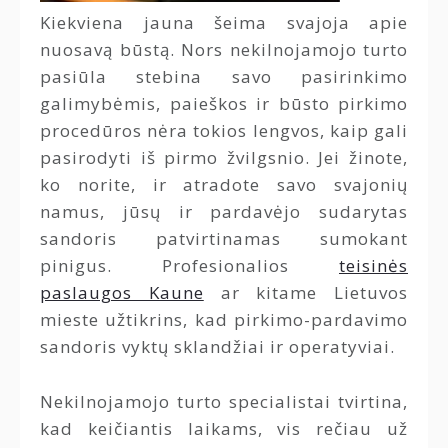
Kiekviena jauna šeima svajoja apie
nuosavą būstą. Nors nekilnojamojo turto
pasiūla stebina savo pasirinkimo
galimybėmis, paieškos ir būsto pirkimo
procedūros nėra tokios lengvos, kaip gali
pasirodyti iš pirmo žvilgsnio. Jei žinote,
ko norite, ir atradote savo svajonių
namus, jūsų ir pardavėjo sudarytas
sandoris patvirtinamas sumokant
pinigus. Profesionalios
teisinės
paslaugos Kaune
ar kitame Lietuvos
mieste užtikrins, kad pirkimo-pardavimo
sandoris vyktų sklandžiai ir operatyviai.
Nekilnojamojo turto specialistai tvirtina,
kad keičiantis laikams, vis rečiau už