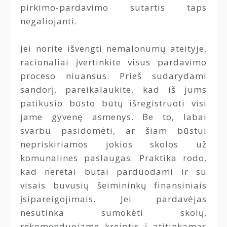
pirkimo-pardavimo sutartis taps
negaliojanti.
Jei norite išvengti nemalonumų ateityje,
racionaliai įvertinkite visus pardavimo
proceso niuansus. Prieš sudarydami
sandorį, pareikalaukite, kad iš jums
patikusio būsto būtų išregistruoti visi
jame gyvenę asmenys. Be to, labai
svarbu pasidomėti, ar šiam būstui
nepriskiriamos jokios skolos už
komunalines paslaugas. Praktika rodo,
kad neretai butai parduodami ir su
visais buvusių šeimininkų finansiniais
įsipareigojimais. Jei pardavėjas
nesutinka sumokėti skolų,
rekomenduojame kreiptis į atitinkamas