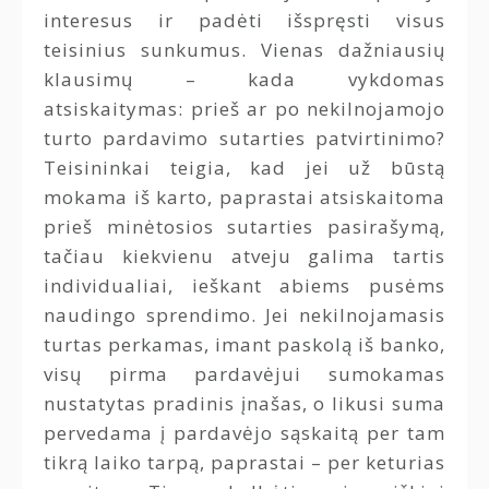
interesus ir padėti išspręsti visus
teisinius sunkumus. Vienas dažniausių
klausimų – kada vykdomas
atsiskaitymas: prieš ar po nekilnojamojo
turto pardavimo sutarties patvirtinimo?
Teisininkai teigia, kad jei už būstą
mokama iš karto, paprastai atsiskaitoma
prieš minėtosios sutarties pasirašymą,
tačiau kiekvienu atveju galima tartis
individualiai, ieškant abiems pusėms
naudingo sprendimo. Jei nekilnojamasis
turtas perkamas, imant paskolą iš banko,
visų pirma pardavėjui sumokamas
nustatytas pradinis įnašas, o likusi suma
pervedama į pardavėjo sąskaitą per tam
tikrą laiko tarpą, paprastai – per keturias