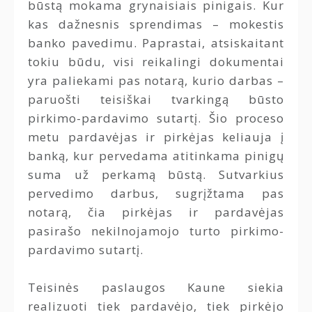
būstą mokama grynaisiais pinigais. Kur
kas dažnesnis sprendimas – mokestis
banko pavedimu. Paprastai, atsiskaitant
tokiu būdu, visi reikalingi dokumentai
yra paliekami pas notarą, kurio darbas –
paruošti teisiškai tvarkingą būsto
pirkimo-pardavimo sutartį. Šio proceso
metu pardavėjas ir pirkėjas keliauja į
banką, kur pervedama atitinkama pinigų
suma už perkamą būstą. Sutvarkius
pervedimo darbus, sugrįžtama pas
notarą, čia pirkėjas ir pardavėjas
pasirašo nekilnojamojo turto pirkimo-
pardavimo sutartį.
Teisinės paslaugos Kaune siekia
realizuoti tiek pardavėjo, tiek pirkėjo