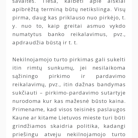
savaites. Tiesa, kalbėti apie aiškiai
apibrėžtą terminą būtų netikslinga. Visų
pirma, daug kas priklauso nuo pirkėjo, t.
y. nuo to, kaip greitai asmuo vykdo
numatytus banko reikalavimus, pvz.,
apdraudžia būstą ir t. t.
Nekilnojamojo turto pirkimas gali sukelti
itin rimtų sunkumų, jei nesilaikoma
sąžiningo pirkimo ir pardavimo
reikalavimų, pvz., itin dažnas bandymas
sukčiauti – pirkimo-pardavimo sutartyje
nurodoma kur kas mažesnė būsto kaina.
Primename, kad visos teisinės paslaugos
Kaune ar kitame Lietuvos mieste turi būti
grindžiamos skaidria politika, kadangi
priešingu atveju nekilnojamojo turto