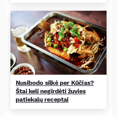
Nusibodo silkė per Kūčias?
Štai keli negirdėti žuvies
patiekalų receptai