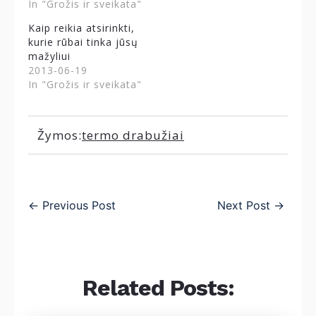
In "Grožis ir sveikata"
Kaip reikia atsirinkti,
kurie rūbai tinka jūsų
mažyliui
2013-06-19
In "Grožis ir sveikata"
Žymos:
termo drabužiai
←
Previous Post
Next Post
→
Related Posts: