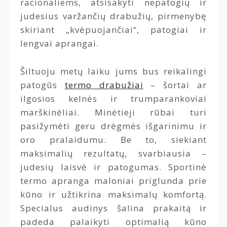
racionaliems, atsisakyti nepatogių ir
judesius varžančių drabužių, pirmenybę
skiriant „kvėpuojančiai“, patogiai ir
lengvai aprangai.
Šiltuoju metų laiku jums bus reikalingi
patogūs
termo drabužiai
– šortai ar
ilgosios kelnės ir trumparankoviai
marškinėliai. Minėtieji rūbai turi
pasižymėti geru drėgmės išgarinimu ir
oro pralaidumu. Be to, siekiant
maksimalių rezultatų, svarbiausia –
judesių laisvė ir patogumas. Sportinė
termo apranga maloniai priglunda prie
kūno ir užtikrina maksimalų komfortą.
Specialus audinys šalina prakaitą ir
padeda palaikyti optimalią kūno