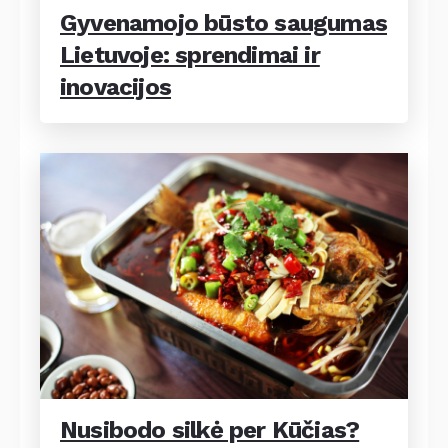
Gyvenamojo būsto saugumas
Lietuvoje: sprendimai ir
inovacijos
Nusibodo silkė per Kūčias?