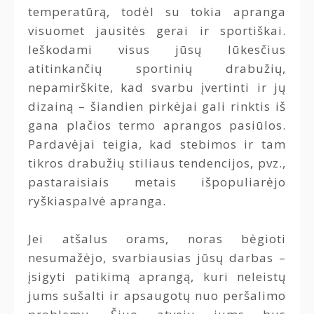
temperatūrą, todėl su tokia apranga
visuomet jausitės gerai ir sportiškai.
Ieškodami visus jūsų lūkesčius
atitinkančių sportinių drabužių,
nepamirškite, kad svarbu įvertinti ir jų
dizainą – šiandien pirkėjai gali rinktis iš
gana plačios termo aprangos pasiūlos.
Pardavėjai teigia, kad stebimos ir tam
tikros drabužių stiliaus tendencijos, pvz.,
pastaraisiais metais išpopuliarėjo
ryškiaspalvė apranga.
Jei atšalus orams, noras bėgioti
nesumažėjo, svarbiausias jūsų darbas –
įsigyti patikimą aprangą, kuri neleistų
jums sušalti ir apsaugotų nuo peršalimo