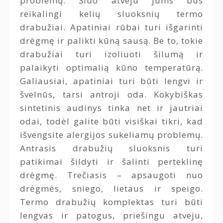
problemų. Šiuo atveju jums bus
reikalingi kelių sluoksnių termo
drabužiai. Apatiniai rūbai turi išgarinti
drėgmę ir palikti kūną sausą. Be to, tokie
drabužiai turi izoliuoti šilumą ir
palaikyti optimalią kūno temperatūrą.
Galiausiai, apatiniai turi būti lengvi ir
švelnūs, tarsi antroji oda. Kokybiškas
sintetinis audinys tinka net ir jautriai
odai, todėl galite būti visiškai tikri, kad
išvengsite alergijos sukeliamų problemų.
Antrasis drabužių sluoksnis turi
patikimai šildyti ir šalinti perteklinę
drėgmę. Trečiasis – apsaugoti nuo
drėgmės, sniego, lietaus ir speigo.
Termo drabužių komplektas turi būti
lengvas ir patogus, priešingu atveju,