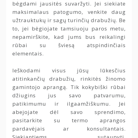
bėgdami jausitės suvaržyti. Jei siekiate
maksimalaus patogumo, venkite daug
užtrauktukų ir sagų turinčių drabužių. Be
to, jei bėgiojate tamsiuoju paros metu,
nepamirškite, kad jums bus reikalingi
rūbai su šviesą atspindinčiais
elementais.
Ieškodami visus jūsų lūkesčius
atitinkančių drabužių, rinkitės žinomo
gamintojo aprangą. Tik kokybiški rūbai
džiugins jus savo patvarumu,
patikimumu ir ilgaamžiškumu. Jei
abejojate dėl savo sprendimo,
pasitarkite su termo aprangos
pardavėjais ar konsultantais.
Siekiantiems sutaupyti,