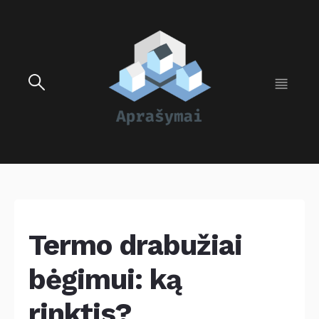
Termo drabužiai
bėgimui: ką
rinktis?