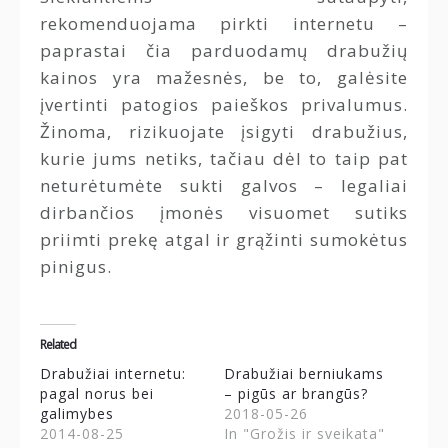
rekomenduojama pirkti internetu –
paprastai čia parduodamų drabužių
kainos yra mažesnės, be to, galėsite
įvertinti patogios paieškos privalumus.
Žinoma, rizikuojate įsigyti drabužius,
kurie jums netiks, tačiau dėl to taip pat
neturėtumėte sukti galvos – legaliai
dirbančios įmonės visuomet sutiks
priimti prekę atgal ir grąžinti sumokėtus
pinigus.
Related
Drabužiai internetu:
Drabužiai berniukams
pagal norus bei
– pigūs ar brangūs?
galimybes
2018-05-26
2014-08-25
In "Grožis ir sveikata"