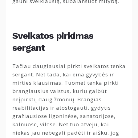
gauni sveikiausią, subalansuot mitybą.
Sveikatos pirkimas
sergant
Tačiau daugiausiai pirkti sveikatos tenka
sergant. Net tada, kai eina gyvybės ir
mirties klausimas. Tuomet tenka pirkti
brangiausius vaistus, kurių galbūt
neįpirktų daug žmonių. Brangias
reabilitacijas ir atostogauti, gydytis
gražiausiose ligoninėse, sanatorijose,
kalnuose, vilose. Net tuo atveju, kai
niekas jau nebegali padėti ir aišku, jog