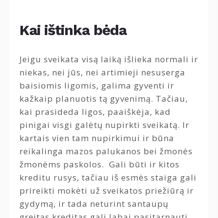
Kai ištinka bėda
Jeigu sveikata visą laiką išlieka normali ir
niekas, nei jūs, nei artimieji nesuserga
baisiomis ligomis, galima gyventi ir
kažkaip planuotis tą gyvenimą. Tačiau,
kai prasideda ligos, paaiškėja, kad
pinigai visgi galėtų nupirkti sveikatą. Ir
kartais vien tam nupirkimui ir būna
reikalinga mazos palukanos bei žmonės
žmonėms paskolos. Gali būti ir kitos
kreditu rusys, tačiau iš esmės staiga gali
prireikti mokėti už sveikatos priežiūrą ir
gydymą, ir tada neturint santaupų
greitas kreditas gali labai pasitarnauti.