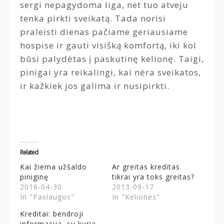
sergi nepagydoma liga, net tuo atveju
tenka pirkti sveikatą. Tada norisi
praleisti dienas pačiame geriausiame
hospise ir gauti visišką komfortą, iki kol
būsi palydėtas į paskutinę kelionę. Taigi,
pinigai yra reikalingi, kai nėra sveikatos,
ir kažkiek jos galima ir nusipirkti.
Related
Kai žiema užšaldo
Ar greitas kreditas
piniginę
tikrai yra toks greitas?
2016-04-30
2013-09-17
In "Paslaugos"
In "Kelionės"
Kreditai: bendroji
informacija, su kuria