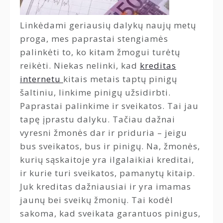
Linkėdami geriausių dalykų naujų metų
proga, mes paprastai stengiamės
palinkėti to, ko kitam žmogui turėtų
reikėti. Niekas nelinki, kad
kreditas
internetu
kitais metais taptų pinigų
šaltiniu, linkime pinigų užsidirbti.
Paprastai palinkime ir sveikatos. Tai jau
tapę įprastu dalyku. Tačiau dažnai
vyresni žmonės dar ir priduria – jeigu
bus sveikatos, bus ir pinigų. Na, žmonės,
kurių sąskaitoje yra ilgalaikiai kreditai,
ir kurie turi sveikatos, pamanytų kitaip.
Juk kreditas dažniausiai ir yra imamas
jaunų bei sveikų žmonių. Tai kodėl
sakoma, kad sveikata garantuos pinigus,