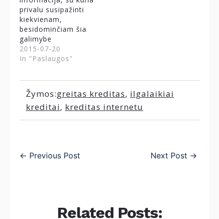
privalu susipažinti
kiekvienam,
besidominčiam šia
galimybe
2015-07-20
In "Paslaugos"
Žymos:
greitas kreditas
,
ilgalaikiai
kreditai
,
kreditas internetu
←
Previous Post
Next Post
→
Related Posts: