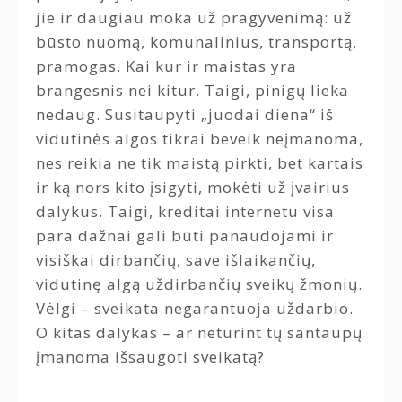
jie ir daugiau moka už pragyvenimą: už
būsto nuomą, komunalinius, transportą,
pramogas. Kai kur ir maistas yra
brangesnis nei kitur. Taigi, pinigų lieka
nedaug. Susitaupyti „juodai diena“ iš
vidutinės algos tikrai beveik neįmanoma,
nes reikia ne tik maistą pirkti, bet kartais
ir ką nors kito įsigyti, mokėti už įvairius
dalykus. Taigi, kreditai internetu visa
para dažnai gali būti panaudojami ir
visiškai dirbančių, save išlaikančių,
vidutinę algą uždirbančių sveikų žmonių.
Vėlgi – sveikata negarantuoja uždarbio.
O kitas dalykas – ar neturint tų santaupų
įmanoma išsaugoti sveikatą?