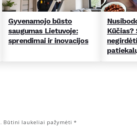
Gyvenamojo būsto
Nusibodo
saugumas Lietuvoje:
Kūčias? Š
sprendimai ir inovacijos
negirdėti
patiekal
.
Būtini laukeliai pažymėti
*