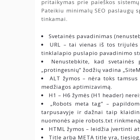
pritaikymas prie paieškos sistemų.
Pateikiu minimalų SEO paslaugų sp
tinkamai.
Svetainės pavadinimas (nenustebk
URL – tai vienas iš tos trijulė
tinklalapio puslapio pavadinimo str
Nenustebkite, kad svetainės 
„protingesnių” žodžių vadina „Site
ALT žymos – nėra toks tamsus m
medžiagos aptimizavimą.
H1 – H6 žymės (H1 header) nerei
„Robots meta tag” – papildomo 
tarpusavyje ir dažnai taip klaidi
nuomonės apie robots.txt rinkmeną
HTML žymos – leidžia įvertinti a
Title arba META title yra, tiesi