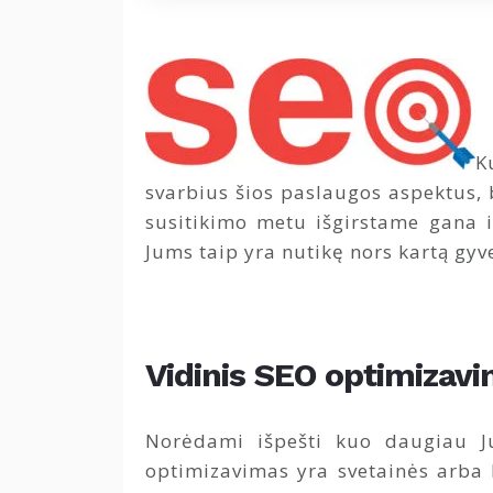
K
svarbius šios paslaugos aspektus, b
susitikimo metu išgirstame gana i
Jums taip yra nutikę nors kartą gy
Vidinis SEO optimizav
Norėdami išpešti kuo daugiau Ju
optimizavimas yra svetainės arba k