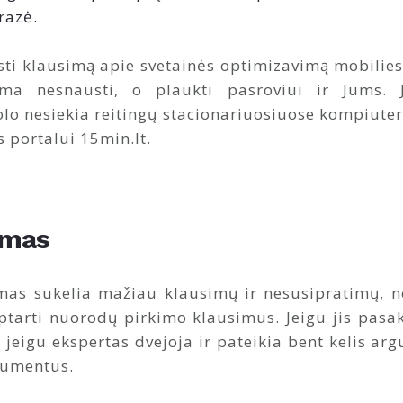
razė.
rsti klausimą apie svetainės optimizavimą mobilies
a nesnausti, o plaukti pasroviui ir Jums. Ju
lo nesiekia reitingų stacionariuosiuose kompiuter
s portalui 15min.lt.
imas
mas sukelia mažiau klausimų ir nesusipratimų, nei
rti nuorodų pirkimo klausimus. Jeigu jis pasako,
 jeigu ekspertas dvejoja ir pateikia bent kelis ar
rgumentus.