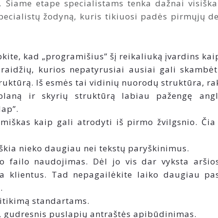
 Šiame etape specialistams tenka dažnai visiškai 
ecialistų žodyną, kuris tikiuosi padės pirmųjų de
ite, kad „programišius” šį reikaliuką įvardins ka
s raidžių, kurios nepatyrusiai ausiai gali skambėt
uktūrą. Iš esmės tai vidinių nuorodų struktūra, rak
planą ir skyrių struktūrą labiau pažengę angl
Map”.
iškas kaip gali atrodyti iš pirmo žvilgsnio. Či
škia nieko daugiau nei tekstų paryškinimus.
failo naudojimas. Dėl jo vis dar vyksta aršios 
na klientus. Tad nepagailėkite laiko daugiau pa
.
titikimą standartams.
og, gudresnis puslapių antraštės apibūdinimas.