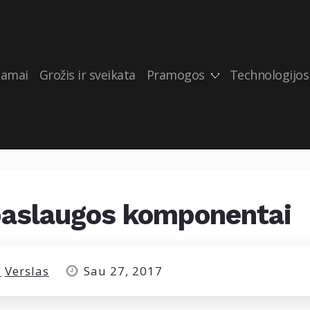
amai
Grožis ir sveikata
Pramogos
Technologijos
paslaugos komponentai
s
Verslas
Sau 27, 2017