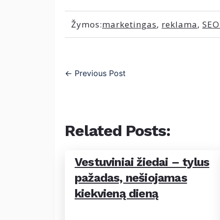
Žymos:
marketingas
,
reklama
,
SEO
←
Previous Post
Related Posts:
Vestuviniai žiedai – tylus
pažadas, nešiojamas
kiekvieną dieną