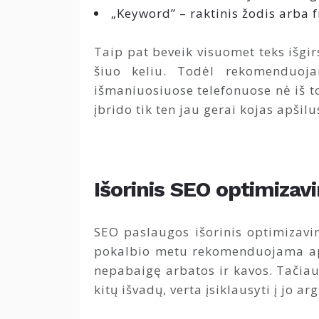
„Keyword” – raktinis žodis arba f
Taip pat beveik visuomet teks išgi
šiuo keliu. Todėl rekomenduojam
išmaniuosiuose telefonuose nė iš to
įbrido tik ten jau gerai kojas apšilu
Išorinis SEO optimizav
SEO paslaugos išorinis optimizavi
pokalbio metu rekomenduojama apta
nepabaigę arbatos ir kavos. Tačiau
kitų išvadų, verta įsiklausyti į jo a