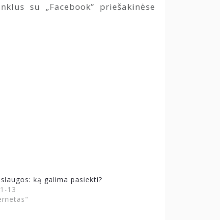
inklus su „Facebook” priešakinėse
slaugos: ką galima pasiekti?
1-13
ernetas"