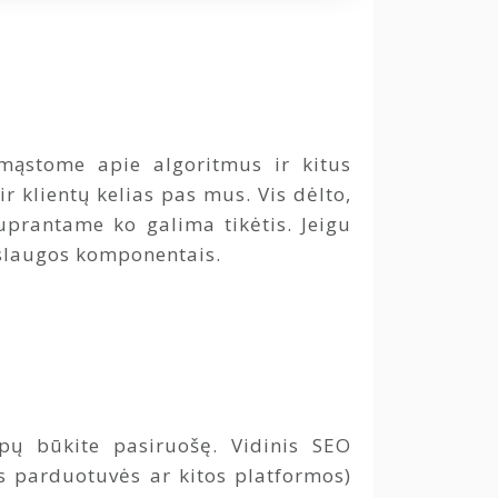
mąstome apie algoritmus ir kitus
r klientų kelias pas mus. Vis dėlto,
uprantame ko galima tikėtis. Jeigu
aslaugos komponentais.
pų būkite pasiruošę. Vidinis SEO
ės parduotuvės ar kitos platformos)