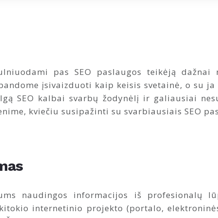
ulniuodami pas SEO paslaugos teikėją dažnai 
andome įsivaizduoti kaip keisis svetainė, o su ja i
lgą SEO kalbai svarbų žodynėlį ir galiausiai nes
venime, kviečiu susipažinti su svarbiausiais SEO p
imas
ms naudingos informacijos iš profesionalų lū
itokio internetinio projekto (portalo, elektronin