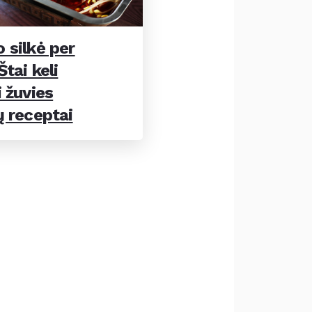
 silkė per
tai keli
 žuvies
ų receptai