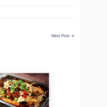
Next Post
→