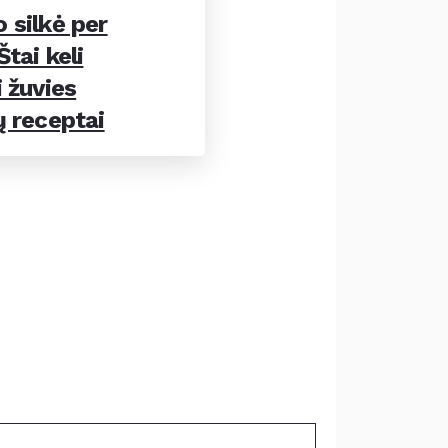
 silkė per
tai keli
 žuvies
ų receptai