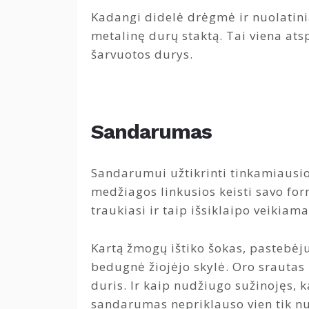
Kadangi didelė drėgmė ir nuolatini
metalinę durų staktą. Tai viena ats
šarvuotos durys.
Sandarumas
Sandarumui užtikrinti tinkamiausi
medžiagos linkusios keisti savo for
traukiasi ir taip išsiklaipo veikiam
Kartą žmogų ištiko šokas, pastebėju
bedugnė žiojėjo skylė. Oro srautas 
duris. Ir kaip nudžiugo sužinojęs, 
sandarumas nepriklauso vien tik n