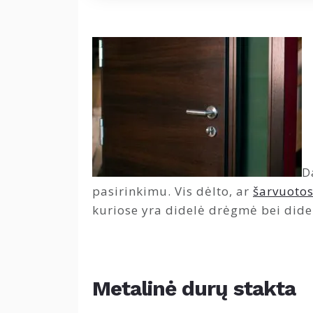
D
pasirinkimu. Vis dėlto, ar
šarvuotos
kuriose yra didelė drėgmė bei did
Metalinė durų stakta