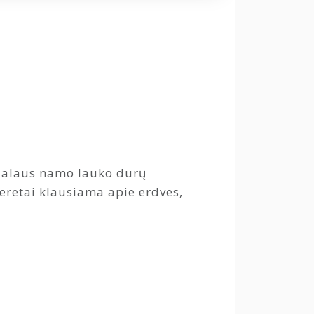
dualaus namo lauko durų
eretai klausiama apie erdves,