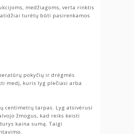
ukcijoms, medžiagoms, verta rinktis
 atidžiai turėtų būti pasirenkamos
peratūrų pokyčių ir drėgmės
i medį, kuris lyg plečiasi arba
ių centimetrų tarpas. Lyg atsivėrusi
alvojo žmogus, kad reiks keisti
 durys kaina sumą. Taigi
ntavimo.