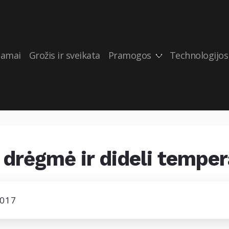
amai
Grožis ir sveikata
Pramogos
Technologijos
drėgmė ir dideli temper
2017