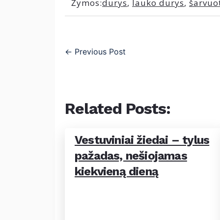
Žymos:
durys
,
lauko durys
,
šarvuo
←
Previous Post
Related Posts:
Vestuviniai žiedai – tylus
pažadas, nešiojamas
kiekvieną dieną