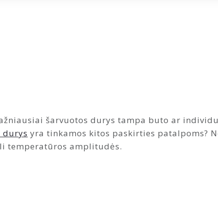
ažniausiai šarvuotos durys tampa buto ar indivi
 durys
yra tinkamos kitos paskirties patalpoms? N
eli temperatūros amplitudės.