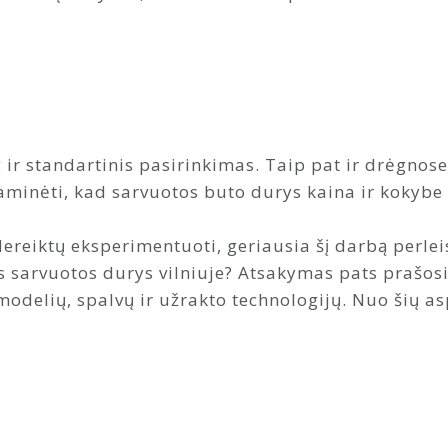
 ir standartinis pasirinkimas. Taip pat ir drėgnos
minėti, kad sarvuotos buto durys kaina ir kokybe 
ereiktų eksperimentuoti, geriausia šį darbą perlei
 sarvuotos durys vilniuje? Atsakymas pats prašosi, 
modelių, spalvų ir užrakto technologijų. Nuo šių a