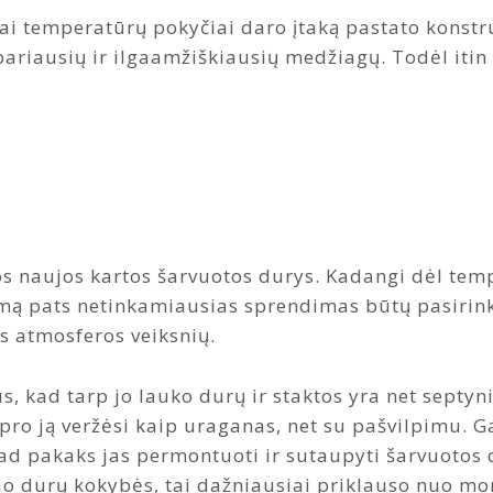
ai temperatūrų pokyčiai daro įtaką pastato konstr
pariausių ir ilgaamžiškiausių medžiagų. Todėl itin
os naujos kartos šarvuotos durys. Kadangi dėl tem
mą pats netinkamiausias sprendimas būtų pasirinkt
as atmosferos veiksnių.
s, kad tarp jo lauko durų ir staktos yra net septyn
pro ją veržėsi kaip uraganas, net su pašvilpimu. G
kad pakaks jas permontuoti ir sutaupyti šarvuotos
uo durų kokybės, tai dažniausiai priklauso nuo mo