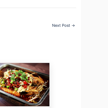
Next Post
→