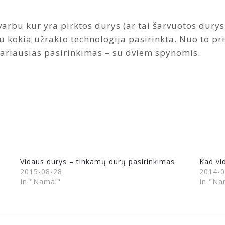
svarbu kur yra pirktos durys (ar tai šarvuotos durys
au kokia užrakto technologija pasirinkta. Nuo to p
liariausias pasirinkimas – su dviem spynomis.
Vidaus durys – tinkamų durų pasirinkimas
Kad vi
2015-08-28
2014-0
In "Namai"
In "Na