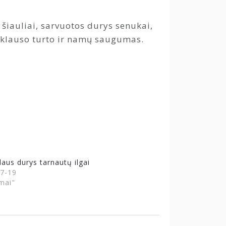
 šiauliai, sarvuotos durys senukai,
riklauso turto ir namų saugumas.
daus durys tarnautų ilgai
7-19
mai"