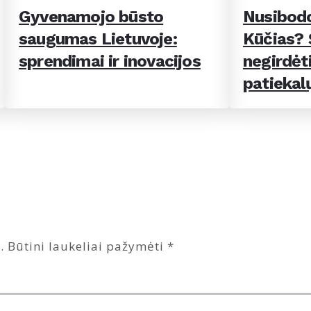
Gyvenamojo būsto
Nusibodo
saugumas Lietuvoje:
Kūčias? Š
sprendimai ir inovacijos
negirdėti
patiekal
.
Būtini laukeliai pažymėti
*