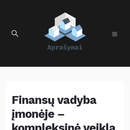
Finansų vadyba
įmonėje –
kompleksinė veikla