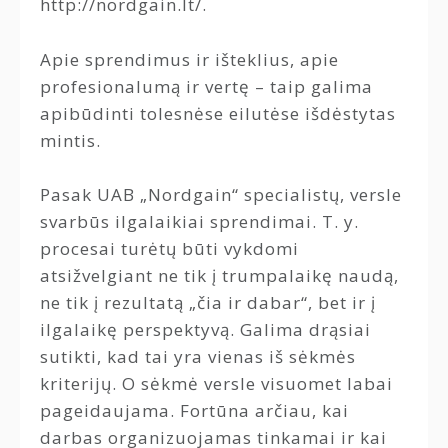
http://nordgain.lt/.
Apie sprendimus ir išteklius, apie
profesionalumą ir vertę – taip galima
apibūdinti tolesnėse eilutėse išdėstytas
mintis.
Pasak UAB „Nordgain“ specialistų, versle
svarbūs ilgalaikiai sprendimai. T. y.
procesai turėtų būti vykdomi
atsižvelgiant ne tik į trumpalaikę naudą,
ne tik į rezultatą „čia ir dabar“, bet ir į
ilgalaikę perspektyvą. Galima drąsiai
sutikti, kad tai yra vienas iš sėkmės
kriterijų. O sėkmė versle visuomet labai
pageidaujama. Fortūna arčiau, kai
darbas organizuojamas tinkamai ir kai