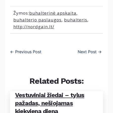
Žymos:
buhalterinė apskaita
,
buhalterio paslaugos
,
buhalteris
,
http://nordgain.lt/
←
Previous Post
Next Post
→
Related Posts:
Vestuviniai žiedai – tylus
pažadas, nešiojamas
kiekvieną dieną