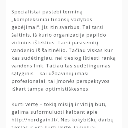
Specialistai pastebi terminą
„kompleksiniai finansų vadybos
gebėjimai“. Jis itin svarbus. Tai tarsi
šaltinis, iš kurio organizacija papildo
vidinius išteklius. Tarsi pasisemtų
vandenio iš šaltinėlio. Tačiau viskas kur
kas sudėtingiau, nei tiesiog ištiesti ranką
vandens link. Tačiau tas sudėtingumas
sąlyginis – kai uždavinių imasi
profesionalai, tai įmonės perspektyvos
iškart tampa optimistiškesnės.
Kurti vertę – tokią misiją ir viziją būtų
galima suformuluoti kalbant apie
http://nordgain.lt/. Nes kokybiškų darbų
tikslas ir yra kurti vertę. O siekiai