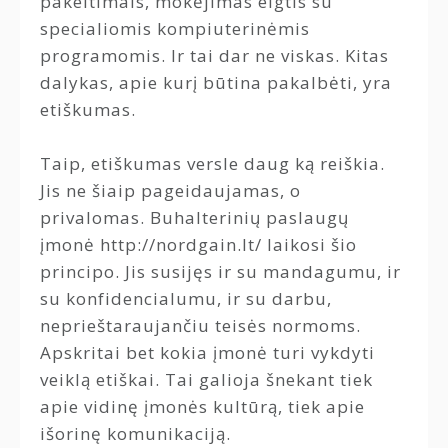
pakeitimais, mokėjimas elgtis su
specialiomis kompiuterinėmis
programomis. Ir tai dar ne viskas. Kitas
dalykas, apie kurį būtina pakalbėti, yra
etiškumas.
Taip, etiškumas versle daug ką reiškia.
Jis ne šiaip pageidaujamas, o
privalomas. Buhalterinių paslaugų
įmonė http://nordgain.lt/ laikosi šio
principo. Jis susijęs ir su mandagumu, ir
su konfidencialumu, ir su darbu,
neprieštaraujančiu teisės normoms.
Apskritai bet kokia įmonė turi vykdyti
veiklą etiškai. Tai galioja šnekant tiek
apie vidinę įmonės kultūrą, tiek apie
išorinę komunikaciją.