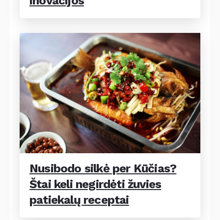
inovacijos
Nusibodo silkė per Kūčias?
Štai keli negirdėti žuvies
patiekalų receptai