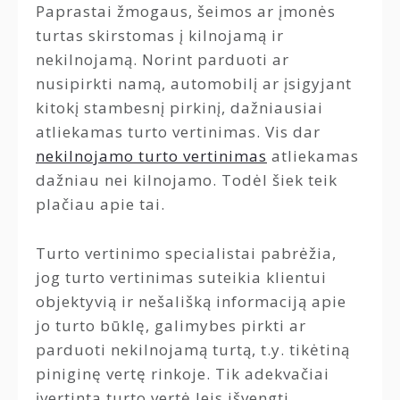
Paprastai žmogaus, šeimos ar įmonės
turtas skirstomas į kilnojamą ir
nekilnojamą. Norint parduoti ar
nusipirkti namą, automobilį ar įsigyjant
kitokį stambesnį pirkinį, dažniausiai
atliekamas turto vertinimas. Vis dar
nekilnojamo turto vertinimas
atliekamas
dažniau nei kilnojamo. Todėl šiek teik
plačiau apie tai.
Turto vertinimo specialistai pabrėžia,
jog turto vertinimas suteikia klientui
objektyvią ir nešališką informaciją apie
jo turto būklę, galimybes pirkti ar
parduoti nekilnojamą turtą, t.y. tikėtiną
piniginę vertę rinkoje. Tik adekvačiai
įvertinta turto vertė leis išvengti