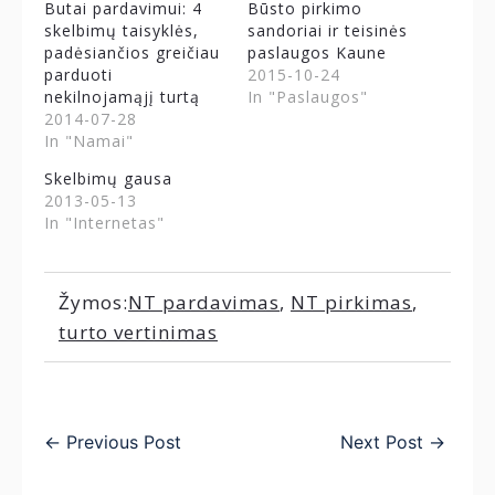
Butai pardavimui: 4
Būsto pirkimo
skelbimų taisyklės,
sandoriai ir teisinės
padėsiančios greičiau
paslaugos Kaune
parduoti
2015-10-24
nekilnojamąjį turtą
In "Paslaugos"
2014-07-28
In "Namai"
Skelbimų gausa
2013-05-13
In "Internetas"
Žymos:
NT pardavimas
,
NT pirkimas
,
turto vertinimas
←
Previous Post
Next Post
→