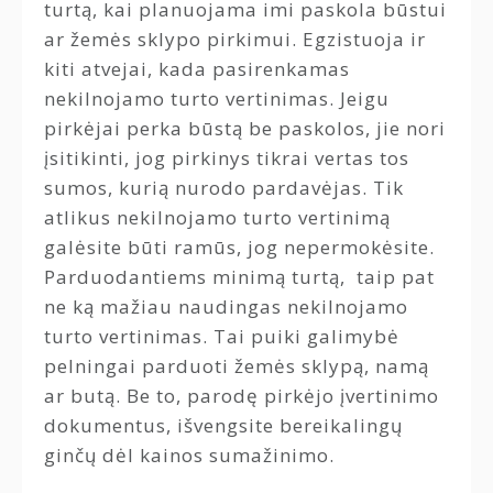
turtą, kai planuojama imi paskola būstui
ar žemės sklypo pirkimui. Egzistuoja ir
kiti atvejai, kada pasirenkamas
nekilnojamo turto vertinimas. Jeigu
pirkėjai perka būstą be paskolos, jie nori
įsitikinti, jog pirkinys tikrai vertas tos
sumos, kurią nurodo pardavėjas. Tik
atlikus nekilnojamo turto vertinimą
galėsite būti ramūs, jog nepermokėsite.
Parduodantiems minimą turtą, taip pat
ne ką mažiau naudingas nekilnojamo
turto vertinimas. Tai puiki galimybė
pelningai parduoti žemės sklypą, namą
ar butą. Be to, parodę pirkėjo įvertinimo
dokumentus, išvengsite bereikalingų
ginčų dėl kainos sumažinimo.