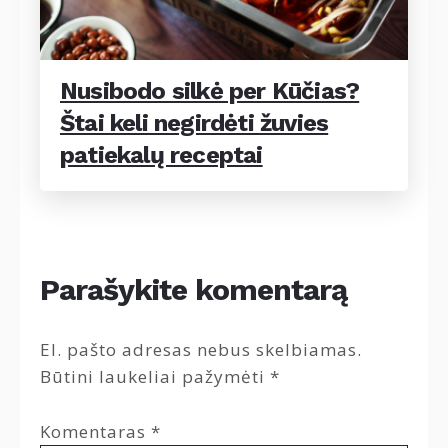
Nusibodo silkė per Kūčias?
Štai keli negirdėti žuvies
patiekalų receptai
Parašykite komentarą
El. pašto adresas nebus skelbiamas.
Būtini laukeliai pažymėti
*
Komentaras
*