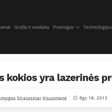
amai
Grožis ir sveikata
Pramogos
Technologijos
as kokios yra lazerinės 
amogos
Straipsniai
Visuomenė
Rgs 18, 2013