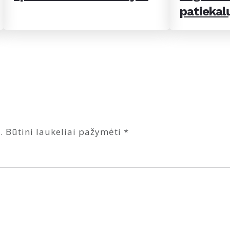
patiekal
.
Būtini laukeliai pažymėti
*