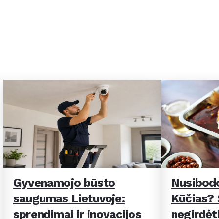
Gyvenamojo būsto
Nusibodo
saugumas Lietuvoje:
Kūčias? Š
sprendimai ir inovacijos
negirdėti