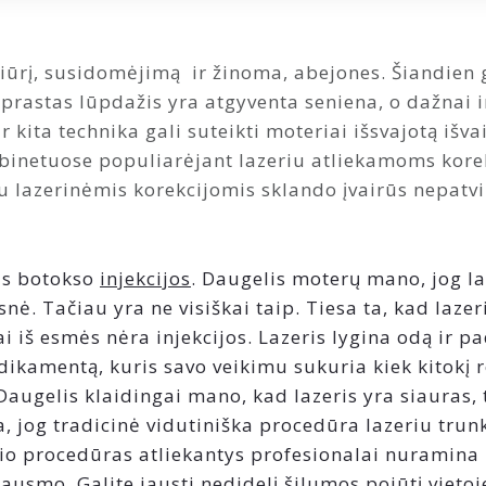
ūrį, susidomėjimą ir žinoma, abejones. Šiandien gr
aprastas lūpdažis yra atgyventa seniena, o dažnai ir
 kita technika gali suteikti moteriai išsvajotą išva
binetuose populiarėjant lazeriu atliekamoms kore
 lazerinėmis korekcijomis sklando įvairūs nepatvirt
as botokso
injekcijos
. Daugelis moterų mano, jog l
snė. Tačiau yra ne visiškai taip. Tiesa ta, kad laz
i iš esmės nėra injekcijos. Lazeris lygina odą ir p
dikamentą, kuris savo veikimu sukuria kiek kitokį r
Daugelis klaidingai mano, kad lazeris yra siauras,
ia, jog tradicinė vidutiniška procedūra lazeriu trun
io procedūras atliekantys profesionalai nuramina 
ausmo. Galite jausti nedidelį šilumos pojūtį vietoj