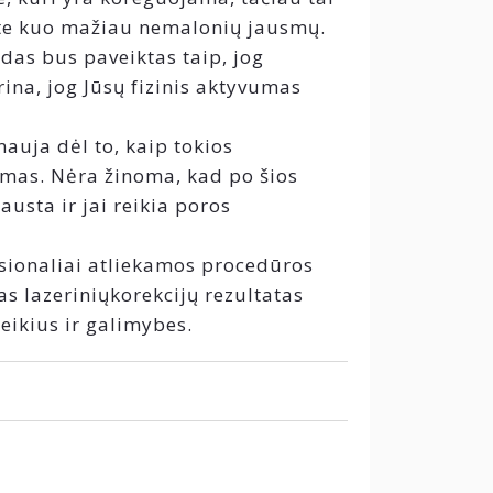
ėte kuo mažiau nemalonių jausmų.
das bus paveiktas taip, jog
rina, jog Jūsų fizinis aktyvumas
mauja dėl to, kaip tokios
giamas. Nėra žinoma, kad po šios
usta ir jai reikia poros
esionaliai atliekamos procedūros
as lazeriniųkorekcijų rezultatas
eikius ir galimybes.