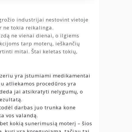
ožio industrijai nestovint vietoje
 ne tokia reikalinga.
izdą ne vienai dienai, o ilgiems
kcijoms tarp moterų, ieškančių
inti mitai. Štai keletas tokių,
azeriu yra įstumiami medikamentai
eriu atliekamos procedūros yra
adeda jai atsikratyti nelygumų, o
ezultatą.
 todėl darbas juo trunka kone
ka vos valandą.
bet kokią sunerimusią moterį – šios
e, kuri yra koreguojama, tačiau tai