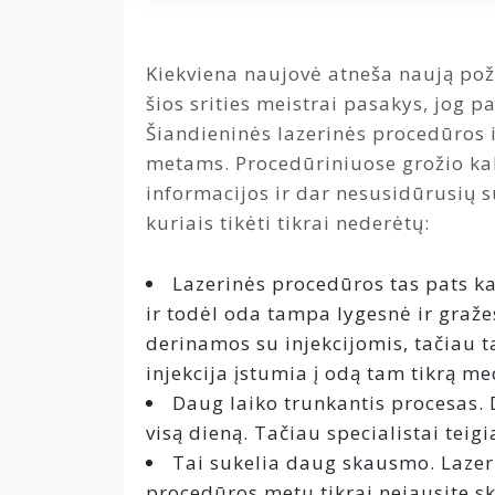
Kiekviena naujovė atneša naują poži
šios srities meistrai pasakys, jog p
Šiandieninės lazerinės procedūros ir
metams. Procedūriniuose grožio ka
informacijos ir dar nesusidūrusių su
kuriais tikėti tikrai nederėtų:
Lazerinės procedūros tas pats k
ir todėl oda tampa lygesnė ir graže
derinamos su injekcijomis, tačiau ta
injekcija įstumia į odą tam tikrą me
Daug laiko trunkantis procesas. 
visą dieną. Tačiau specialistai teig
Tai sukelia daug skausmo. Lazer
procedūros metu tikrai nejausite sk