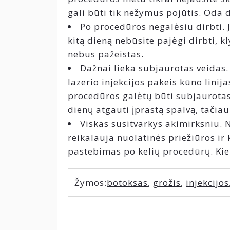
gali būti tik nežymus pojūtis. Od
Po procedūros negalėsiu dirbti.
kitą dieną nebūsite pajėgi dirbti, k
nebus pažeistas.
Dažnai lieka subjaurotas veidas. 
lazerio injekcijos pakeis kūno linij
procedūros galėtų būti subjaurotas J
dienų atgauti įprastą spalvą, tačiau
Viskas susitvarkys akimirksniu. 
reikalauja nuolatinės priežiūros ir 
pastebimas po kelių procedūrų. Kiek
Žymos:
botoksas
,
grožis
,
injekcijos