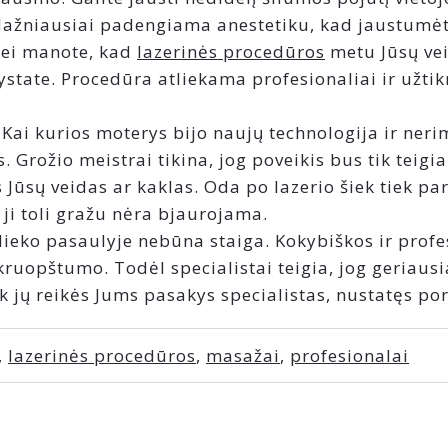
a dažniausiai padengiama anestetiku, kad jaustum
 Jei manote, kad
lazerinės procedūros
metu Jūsų vei
lystate. Procedūra atliekama profesionaliai ir užtik
Kai kurios moterys bijo naujų technologija ir neri
as. Grožio meistrai tikina, jog poveikis bus tik tei
ūsų veidas ar kaklas. Oda po lazerio šiek tiek para
 ji toli gražu nėra bjaurojama.
Nieko pasaulyje nebūna staiga. Kokybiškos ir prof
kruopštumo. Todėl specialistai teigia, jog geriausi
 jų reikės Jums pasakys specialistas, nustatęs por
,
lazerinės procedūros
,
masažai
,
profesionalai