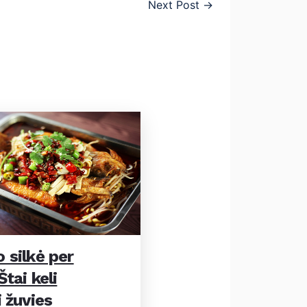
Next Post
→
 silkė per
tai keli
 žuvies