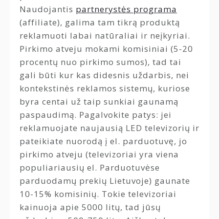
Naudojantis
partnerystės programa
(affiliate), galima tam tikrą produktą
reklamuoti labai natūraliai ir neįkyriai.
Pirkimo atveju mokami komisiniai (5-20
procentų nuo pirkimo sumos), tad tai
gali būti kur kas didesnis uždarbis, nei
kontekstinės reklamos sistemų, kuriose
byra centai už taip sunkiai gaunamą
paspaudimą. Pagalvokite patys: jei
reklamuojate naujausią LED televizorių ir
pateikiate nuorodą į el. parduotuvę, jo
pirkimo atveju (televizoriai yra viena
populiariausių el. Parduotuvėse
parduodamų prekių Lietuvoje) gaunate
10-15% komisinių. Tokie televizoriai
kainuoja apie 5000 litų, tad jūsų