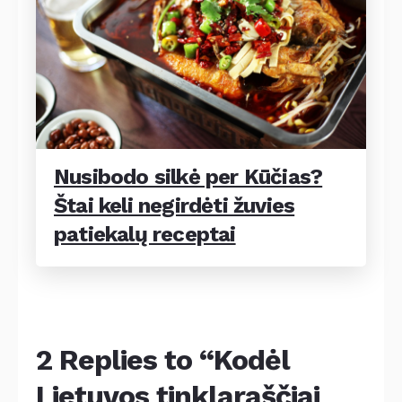
Nusibodo silkė per Kūčias?
Štai keli negirdėti žuvies
patiekalų receptai
2 Replies to “Kodėl
Lietuvos tinklaraščiai