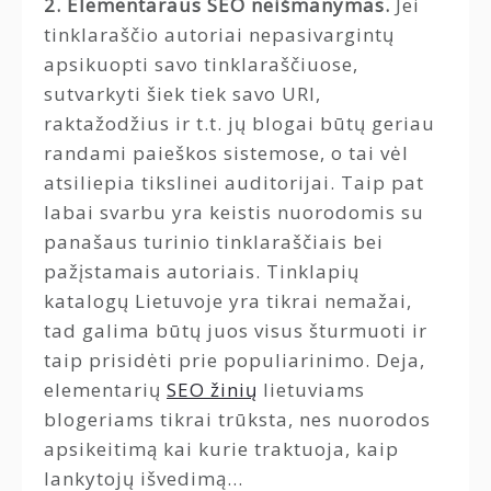
2. Elementaraus SEO neišmanymas.
Jei
tinklaraščio autoriai nepasivargintų
apsikuopti savo tinklaraščiuose,
sutvarkyti šiek tiek savo URI,
raktažodžius ir t.t. jų blogai būtų geriau
randami paieškos sistemose, o tai vėl
atsiliepia tikslinei auditorijai. Taip pat
labai svarbu yra keistis nuorodomis su
panašaus turinio tinklaraščiais bei
pažįstamais autoriais. Tinklapių
katalogų Lietuvoje yra tikrai nemažai,
tad galima būtų juos visus šturmuoti ir
taip prisidėti prie populiarinimo. Deja,
elementarių
SEO žinių
lietuviams
blogeriams tikrai trūksta, nes nuorodos
apsikeitimą kai kurie traktuoja, kaip
lankytojų išvedimą…