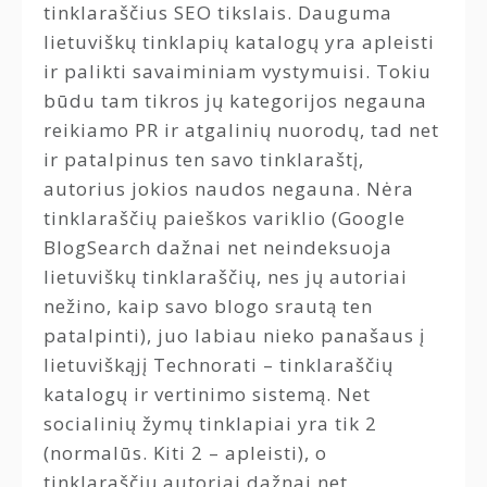
tinklaraščius SEO tikslais. Dauguma
lietuviškų tinklapių katalogų yra apleisti
ir palikti savaiminiam vystymuisi. Tokiu
būdu tam tikros jų kategorijos negauna
reikiamo PR ir atgalinių nuorodų, tad net
ir patalpinus ten savo tinklaraštį,
autorius jokios naudos negauna. Nėra
tinklaraščių paieškos variklio (Google
BlogSearch dažnai net neindeksuoja
lietuviškų tinklaraščių, nes jų autoriai
nežino, kaip savo blogo srautą ten
patalpinti), juo labiau nieko panašaus į
lietuviškąjį Technorati – tinklaraščių
katalogų ir vertinimo sistemą. Net
socialinių žymų tinklapiai yra tik 2
(normalūs. Kiti 2 – apleisti), o
tinklaraščių autoriai dažnai net