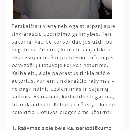
Perskaičiau vieną neblogą straipsnį apie
tinklaraščių uždirbimo galimybes. Ten
sakoma, kad be konsolidacijos uždirbti
negalima. Žinoma, konsolidacija tikrai
išspręstų nemažai problemų, tačiau jos
pavyzdžių Lietuvoje kol kas neturime.
Kalba eitų apie paprastus tinklaraščio
autorius, kuriem tinklaraščio rašymas –
ne pagrindinis užsiėmimas ir pajamų
šaltinis. Aš manau, kad uždirbti galima,
tik reikia dirbti. Kelios priežastys, kurios
neleidžia Lietuvos blogeriams uždirbti:
1. Rašymas apie bele ką, periodiškumo