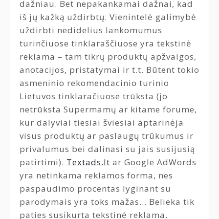
dažniau. Bet nepakankamai dažnai, kad
iš jų kažką uždirbtų. Vienintelė galimybė
uždirbti nedidelius lankomumus
turinčiuose tinklaraščiuose yra tekstinė
reklama – tam tikrų produktų apžvalgos,
anotacijos, pristatymai ir t.t. Būtent tokio
asmeninio rekomendacinio turinio
Lietuvos tinklaračiuose trūksta (jo
netrūksta Supermamų ar kitame forume,
kur dalyviai tiesiai šviesiai aptarinėja
visus produktų ar paslaugų trūkumus ir
privalumus bei dalinasi su jais susijusią
patirtimi).
Textads.lt
ar Google AdWords
yra netinkama reklamos forma, nes
paspaudimo procentas lyginant su
parodymais yra toks mažas… Belieka tik
paties susikurta tekstinė reklama.