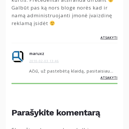
Galbūt pas ką nors bloge norės kad ir
namą administruojanti įmonė įvaizdinę
reklamą įsidėt
ATSAKYTI
maruxz
2010-02-03 13:46
Ačiū, už pastebėtą klaidą, pasitaisiau…
ATSAKYTI
Parašykite komentarą