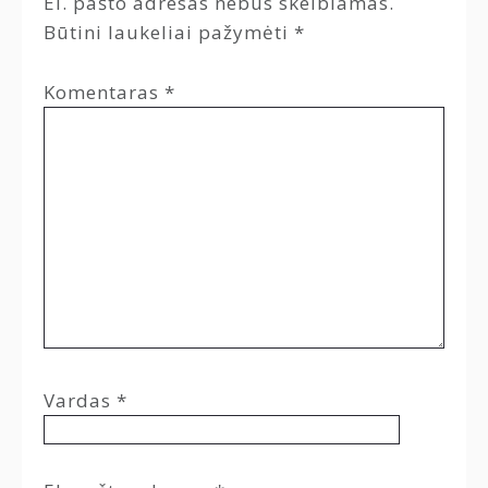
El. pašto adresas nebus skelbiamas.
Būtini laukeliai pažymėti
*
Komentaras
*
Vardas
*