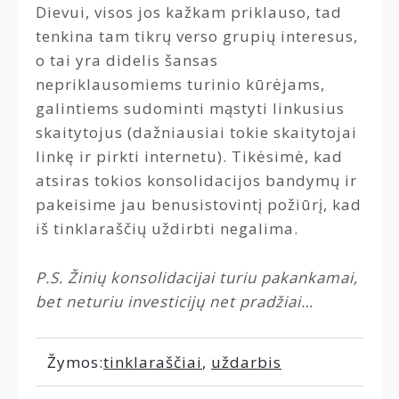
Dievui, visos jos kažkam priklauso, tad
tenkina tam tikrų verso grupių interesus,
o tai yra didelis šansas
nepriklausomiems turinio kūrėjams,
galintiems sudominti mąstyti linkusius
skaitytojus (dažniausiai tokie skaitytojai
linkę ir pirkti internetu). Tikėsimė, kad
atsiras tokios konsolidacijos bandymų ir
pakeisime jau benusistovintį požiūrį, kad
iš tinklaraščių uždirbti negalima.
P.S. Žinių konsolidacijai turiu pakankamai,
bet neturiu investicijų net pradžiai…
Žymos:
tinklaraščiai
,
uždarbis