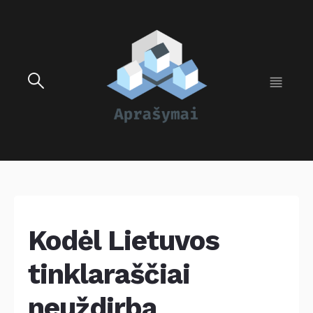
Kodėl Lietuvos
tinklaraščiai
neuždirba