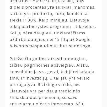
uždarbis – 500-750 litų. Aišku, toks
didelis procentas yra sunkiai įmanomas,
tačiau yra produktų, kurių komisiniai
siekia ir 30%. Kaip minėjau, Lietuvoje
tokių partnerystės programų – tik kelios.
Kol jų nėra daugiau, tinklaraščiams
uždirbti daugiau nei 15 litų už Google
Adwords paspaudimus bus sudėtinga.
Priežasčių galima atrasti ir daugiau,
tačiau pagrindines apžvelgiau. Aišku,
konsolidacija yra gerai, bet ji reikalauja
žinių ir investicijų. O tai jau yra verslo
prerogatyva. Rizikingo verslo, nes
Lietuvoje yra per daug tradicinės
žiniasklaidos priemonių su savo
entuziazmu plėstis internetan. Ačiū