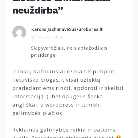
neuždirba”
Karolis Jachimavičius/uroboras.lt
2010-02-03 13:36
Slapyvardžiais, ne slaptažodžiais
prisidengę.
Įrankių dažniausiai reikia tik pimpint,
lietuviško blogas.lt visai užtektų
pradedantiems rinkti, apdoroti ir skelbti
informaciją :), bet daugelis šneka
angliškai, o wordpress ir tumblr
galimybės plačios.
Reklamos galimybės reikia ir patiems
kurtis. Precedentai atsiranda dirbant