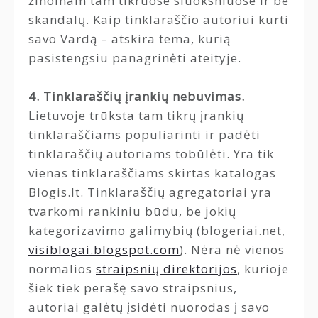
žinomam tam tikruose sluoksniuose ir be
skandalų. Kaip tinklaraščio autoriui kurti
savo Vardą – atskira tema, kurią
pasistengsiu panagrinėti ateityje.
4. Tinklaraščių įrankių nebuvimas.
Lietuvoje trūksta tam tikrų įrankių
tinklaraščiams populiarinti ir padėti
tinklaraščių autoriams tobūlėti. Yra tik
vienas tinklaraščiams skirtas katalogas
Blogis.lt. Tinklaraščių agregatoriai yra
tvarkomi rankiniu būdu, be jokių
kategorizavimo galimybių (blogeriai.net,
visiblogai.blogspot.com
). Nėra nė vienos
normalios
straipsnių direktorijos
, kurioje
šiek tiek perašę savo straipsnius,
autoriai galėtų įsidėti nuorodas į savo