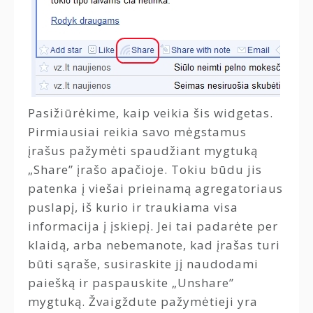
Pasižiūrėkime, kaip veikia šis widgetas.
Pirmiausiai reikia savo mėgstamus
įrašus pažymėti spaudžiant mygtuką
„Share” įrašo apačioje. Tokiu būdu jis
patenka į viešai prieinamą agregatoriaus
puslapį, iš kurio ir traukiama visa
informacija į įskiepį. Jei tai padarėte per
klaidą, arba nebemanote, kad įrašas turi
būti sąraše, susiraskite jį naudodami
paiešką ir paspauskite „Unshare”
mygtuką. Žvaigždute pažymėtieji yra