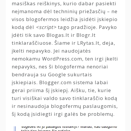
masiškas reiškinys, kurio dabar pasiekti
neįmanoma dėl techninių priežasčių – ne
visos blogofermos leidžia įsidėti įskiepio
kodą dėl
<script>
tago pradžioje. Pavyko
įdėti tik savo Blogas.lt ir Blogr.lt
tinklaraščiuose. Šiame ir LRytas.lt, deja,
įkelti nepavyko. Jei naudojatės
nemokamu WordPress.com, ten irgi įkelti
nepavyks, nes ši blogoferma nenoriai
bendrauja su Google sukurtais
įskiepiais. Blogger.com sistema labai
gerai priima šį įskiepį. Aišku, tie, kurie
turi visiškai valdo savo tinklaraščio kodą
ir nesinaudoja blogofermų paslaugomis,
šį kodą įsidiegti irgi galės be problemų.