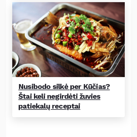
Nusibodo silkė per Kūčias?
Štai keli negirdėti žuvies
patiekalų receptai