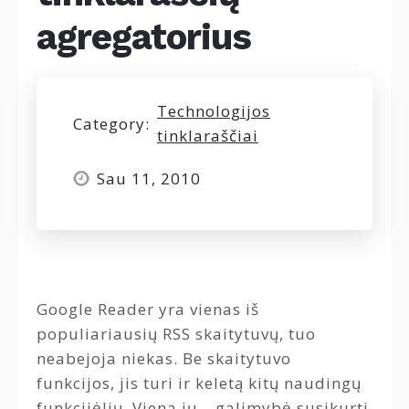
agregatorius
Technologijos
Category:
tinklaraščiai
Sau 11, 2010
Google Reader yra vienas iš
populiariausių RSS skaitytuvų, tuo
neabejoja niekas. Be skaitytuvo
funkcijos, jis turi ir keletą kitų naudingų
funkcijėlių. Viena jų – galimybė susikurti