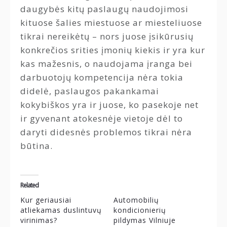
daugybės kitų paslaugų naudojimosi
kituose šalies miestuose ar miesteliuose
tikrai nereikėtų – nors juose įsikūrusių
konkrečios srities įmonių kiekis ir yra kur
kas mažesnis, o naudojama įranga bei
darbuotojų kompetencija nėra tokia
didelė, paslaugos pakankamai
kokybiškos yra ir juose, ko pasekoje net
ir gyvenant atokesnėje vietoje dėl to
daryti didesnės problemos tikrai nėra
būtina.
Related
Kur geriausiai
Automobilių
atliekamas duslintuvų
kondicionierių
virinimas?
pildymas Vilniuje