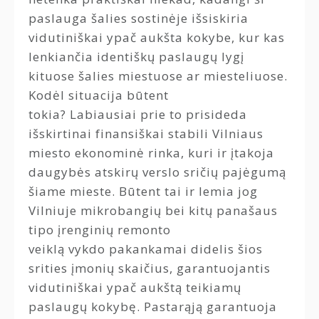
paslauga šalies sostinėje išsiskiria
vidutiniškai ypač aukšta kokybe, kur kas
lenkiančia identiškų paslaugų lygį
kituose šalies miestuose ar miesteliuose.
Kodėl situacija būtent
tokia? Labiausiai prie to prisideda
išskirtinai finansiškai stabili Vilniaus
miesto ekonominė rinka, kuri ir įtakoja
daugybės atskirų verslo sričių pajėgumą
šiame mieste. Būtent tai ir lemia jog
Vilniuje mikrobangių bei kitų panašaus
tipo įrenginių remonto
veiklą vykdo pakankamai didelis šios
srities įmonių skaičius, garantuojantis
vidutiniškai ypač aukštą teikiamų
paslaugų kokybę. Pastarąją garantuoja