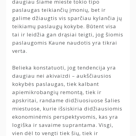
daugiau šiame mieste tokio tipo
paslaugas teikiančių įmonių, bet ir
galime džiaugtis vis sparčiau kylančia jų
teikiamų paslaugų kokybe. Būtent visa
tai ir leidžia gan drąsiai teigti, jog šiomis
paslaugomis Kaune naudotis yra tikrai
verta.
Belieka konstatuoti, jog tendencija yra
daugiau nei akivaizdi – aukščiausios
kokybės paslaugas, tiek kalbant
apiemikrobangių remontą, tiek ir
apskritai, randame didžiuosiuose šalies
miestuose, kurie išsiskiria didžiausiomis
ekonominėmis perspektyvomis, kas yra
logiška ir savaime suprantama. Visgi,
vien dėl to vengti tiek šių, tiek ir