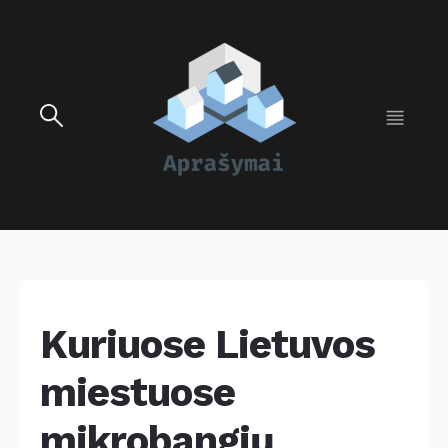
Kuriuose Lietuvos
miestuose
mikrobangių