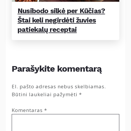
Nusibodo silkė per Kūčias?
Štai keli negirdėti žuvies
patiekalų receptai
Parašykite komentarą
El. pašto adresas nebus skelbiamas.
Būtini laukeliai pažymėti
*
Komentaras
*