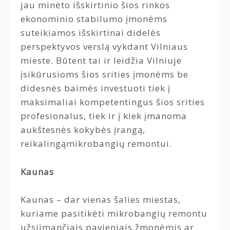
jau minėto išskirtinio šios rinkos
ekonominio stabilumo įmonėms
suteikiamos išskirtinai didelės
perspektyvos verslą vykdant Vilniaus
mieste. Būtent tai ir leidžia Vilniuje
įsikūrusioms šios srities įmonėms be
didesnės baimės investuoti tiek į
maksimaliai kompetentingus šios srities
profesionalus, tiek ir į kiek įmanoma
aukštesnės kokybės įrangą,
reikalingąmikrobangių remontui.
Kaunas
Kaunas – dar vienas šalies miestas,
kuriame pasitikėti mikrobangių remontu
užsiimančiais pavieniais žmonėmis ar