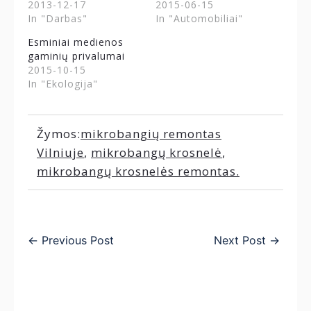
2013-12-17
2015-06-15
In "Darbas"
In "Automobiliai"
Esminiai medienos
gaminių privalumai
2015-10-15
In "Ekologija"
Žymos:
mikrobangių remontas
Vilniuje
,
mikrobangų krosnelė
,
mikrobangų krosnelės remontas.
←
Previous Post
Next Post
→