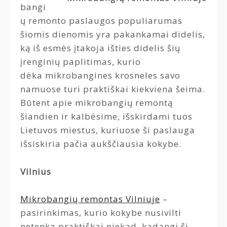
bangi
ų remonto paslaugos populiarumas
šiomis dienomis yra pakankamai didelis,
ką iš esmės įtakoja išties didelis šių
įrenginių paplitimas, kurio
dėka mikrobangines krosneles savo
namuose turi praktiškai kiekviena šeima.
Būtent apie mikrobangių remontą
šiandien ir kalbėsime, išskirdami tuos
Lietuvos miestus, kuriuose ši paslauga
išsiskiria pačia aukščiausia kokybe.
Vilnius
Mikrobangių remontas Vilniuje
–
pasirinkimas, kurio kokybe nusivilti
netenka praktiškai niekad, kadangi ši