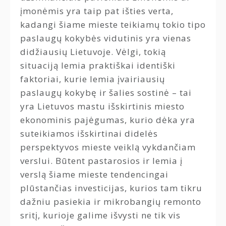
įmonėmis yra taip pat išties verta,
kadangi šiame mieste teikiamų tokio tipo
paslaugų kokybės vidutinis yra vienas
didžiausių Lietuvoje. Vėlgi, tokią
situaciją lemia praktiškai identiški
faktoriai, kurie lemia įvairiausių
paslaugų kokybę ir šalies sostinė – tai
yra Lietuvos mastu išskirtinis miesto
ekonominis pajėgumas, kurio dėka yra
suteikiamos išskirtinai didelės
perspektyvos mieste veiklą vykdančiam
verslui. Būtent pastarosios ir lemia į
verslą šiame mieste tendencingai
plūstančias investicijas, kurios tam tikru
dažniu pasiekia ir mikrobangių remonto
sritį, kurioje galime išvysti ne tik vis