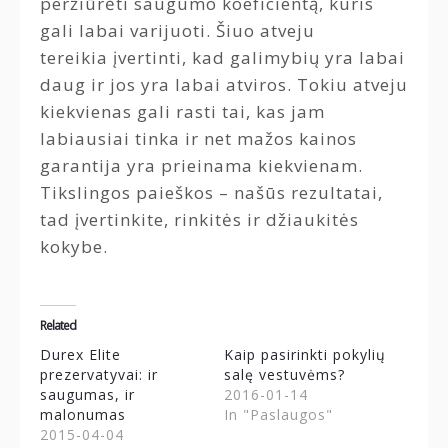
peržiūrėti saugumo koeficientą, kuris
gali labai varijuoti. Šiuo atveju
tereikia įvertinti, kad galimybių yra labai
daug ir jos yra labai atviros. Tokiu atveju
kiekvienas gali rasti tai, kas jam
labiausiai tinka ir net mažos kainos
garantija yra prieinama kiekvienam.
Tikslingos paieškos – našūs rezultatai,
tad įvertinkite, rinkitės ir džiaukitės
kokybe.
Related
Durex Elite
Kaip pasirinkti pokylių
prezervatyvai: ir
salę vestuvėms?
saugumas, ir
2016-01-14
malonumas
In "Paslaugos"
2015-04-04