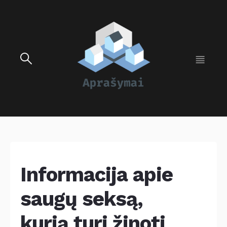
Informacija apie
saugų seksą,
kurią turi žinoti