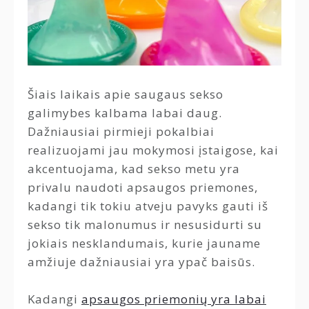
Šiais laikais apie saugaus sekso
galimybes kalbama labai daug.
Dažniausiai pirmieji pokalbiai
realizuojami jau mokymosi įstaigose, kai
akcentuojama, kad sekso metu yra
privalu naudoti apsaugos priemones,
kadangi tik tokiu atveju pavyks gauti iš
sekso tik malonumus ir nesusidurti su
jokiais nesklandumais, kurie jauname
amžiuje dažniausiai yra ypač baisūs.
Kadangi
apsaugos priemonių yra labai