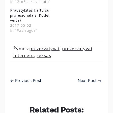
In "Grožis ir sveikata"
Kraustykitės kartu su
profesionalais. Kodėl
verta?
2017-05-02
In "Paslaugos"
Žymos:
prezervatyvai
,
prezervatyvai
internetu
,
seksas
←
Previous Post
Next Post
→
Related Posts: