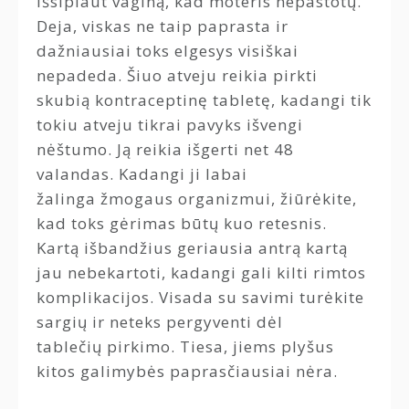
išsiplaut vaginą, kad moteris nepastotų.
Deja, viskas ne taip paprasta ir
dažniausiai toks elgesys visiškai
nepadeda. Šiuo atveju reikia pirkti
skubią kontraceptinę tabletę, kadangi tik
tokiu atveju tikrai pavyks išvengi
nėštumo. Ją reikia išgerti net 48
valandas. Kadangi ji labai
žalinga žmogaus organizmui, žiūrėkite,
kad toks gėrimas būtų kuo retesnis.
Kartą išbandžius geriausia antrą kartą
jau nebekartoti, kadangi gali kilti rimtos
komplikacijos. Visada su savimi turėkite
sargių ir neteks pergyventi dėl
tablečių pirkimo. Tiesa, jiems plyšus
kitos galimybės paprasčiausiai nėra.