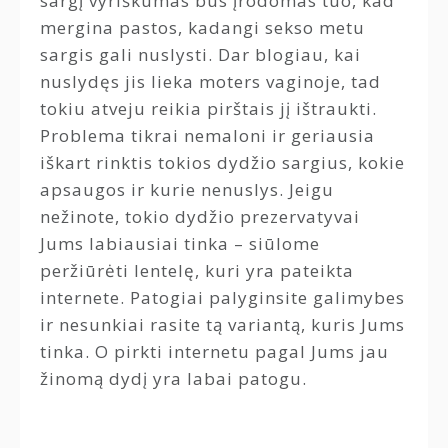
sargį vyriškumas bus įrodomas tuo, kad
mergina pastos, kadangi sekso metu
sargis gali nuslysti. Dar blogiau, kai
nuslydęs jis lieka moters vaginoje, tad
tokiu atveju reikia pirštais jį ištraukti.
Problema tikrai nemaloni ir geriausia
iškart rinktis tokios dydžio sargius, kokie
apsaugos ir kurie nenuslys. Jeigu
nežinote, tokio dydžio prezervatyvai
Jums labiausiai tinka – siūlome
peržiūrėti lentelę, kuri yra pateikta
internete. Patogiai palyginsite galimybes
ir nesunkiai rasite tą variantą, kuris Jums
tinka. O pirkti internetu pagal Jums jau
žinomą dydį yra labai patogu.