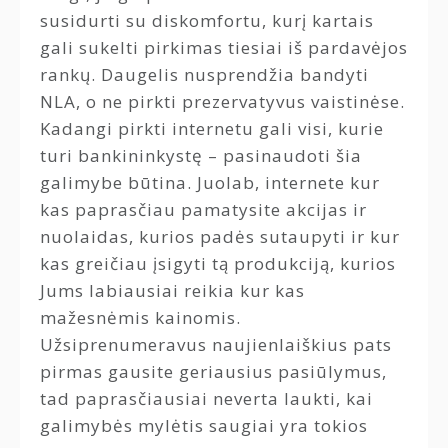
susidurti su diskomfortu, kurį kartais
gali sukelti pirkimas tiesiai iš pardavėjos
rankų. Daugelis nusprendžia bandyti
NLA, o ne pirkti prezervatyvus vaistinėse.
Kadangi pirkti internetu gali visi, kurie
turi bankininkystę – pasinaudoti šia
galimybe būtina. Juolab, internete kur
kas paprasčiau pamatysite akcijas ir
nuolaidas, kurios padės sutaupyti ir kur
kas greičiau įsigyti tą produkciją, kurios
Jums labiausiai reikia kur kas
mažesnėmis kainomis.
Užsiprenumeravus naujienlaiškius pats
pirmas gausite geriausius pasiūlymus,
tad paprasčiausiai neverta laukti, kai
galimybės mylėtis saugiai yra tokios