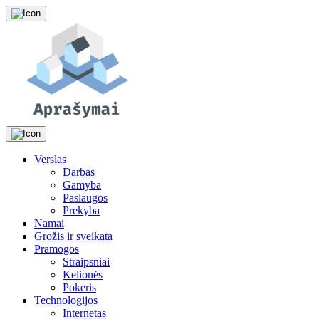
Skip
to
the
content
Verslas
Darbas
Gamyba
Paslaugos
Prekyba
Namai
Grožis ir sveikata
Pramogos
Straipsniai
Kelionės
Pokeris
Technologijos
Internetas