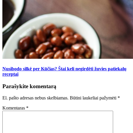
Nusibodo silkė per Kūčias? Štai keli negirdėti žuvies patiekalų
receptai
Parašykite komentarą
El. pašto adresas nebus skelbiamas.
Būtini laukeliai pažymėti
*
Komentaras
*