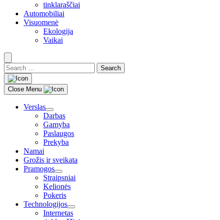
tinklaraščiai
Automobiliai
Visuomenė
Ekologija
Vaikai
Search
for:
Close
search
Close Menu
Verslas
Darbas
Gamyba
Paslaugos
Prekyba
Namai
Grožis ir sveikata
Pramogos
Straipsniai
Kelionės
Pokeris
Technologijos
Internetas