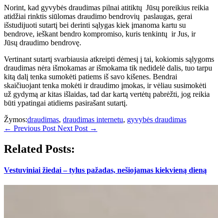
Norint, kad gyvybės draudimas pilnai atitiktų Jūsų poreikius reikia
atidžiai rinktis siūlomas draudimo bendrovių paslaugas, gerai
išstudijuoti sutartį bei derinti sąlygas kiek įmanoma kartu su
bendrove, ieškant bendro kompromiso, kuris tenkintų ir Jus, ir
Jūsų draudimo bendrovę.
Vertinant sutartį svarbiausia atkreipti dėmesį į tai, kokiomis sąlygoms
draudimas nėra išmokamas ar išmokama tik nedidelė dalis, tuo tarpu
kitą dalį tenka sumokėti patiems iš savo kišenes. Bendrai
skaičiuojant tenka mokėti ir draudimo įmokas, ir vėliau susimokėti
už gydymą ar kitas išlaidas, tad dar kartą vertėtų pabrėžti, jog reikia
būti ypatingai atidiems pasirašant sutartį.
Žymos:
draudimas
,
draudimas internetu
,
gyvybės draudimas
←
Previous Post
Next Post
→
Related Posts:
Vestuviniai žiedai – tylus pažadas, nešiojamas kiekvieną dieną