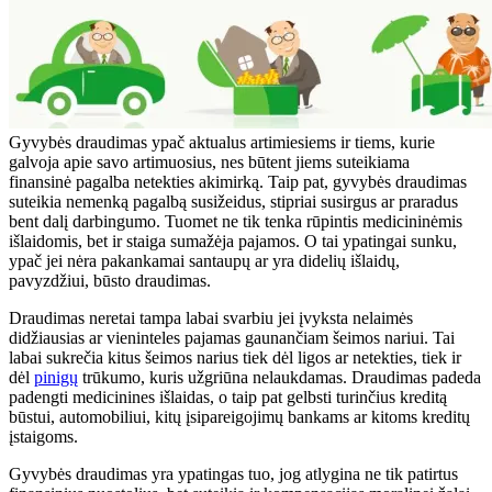
Gyvybės draudimas ypač aktualus artimiesiems ir tiems, kurie
galvoja apie savo artimuosius, nes būtent jiems suteikiama
finansinė pagalba netekties akimirką. Taip pat, gyvybės draudimas
suteikia nemenką pagalbą susižeidus, stipriai susirgus ar praradus
bent dalį darbingumo. Tuomet ne tik tenka rūpintis medicininėmis
išlaidomis, bet ir staiga sumažėja pajamos. O tai ypatingai sunku,
ypač jei nėra pakankamai santaupų ar yra didelių išlaidų,
pavyzdžiui, būsto draudimas.
Draudimas neretai tampa labai svarbiu jei įvyksta nelaimės
didžiausias ar vieninteles pajamas gaunančiam šeimos nariui. Tai
labai sukrečia kitus šeimos narius tiek dėl ligos ar netekties, tiek ir
dėl
pinigų
trūkumo, kuris užgriūna nelaukdamas. Draudimas padeda
padengti medicinines išlaidas, o taip pat gelbsti turinčius kreditą
būstui, automobiliui, kitų įsipareigojimų bankams ar kitoms kreditų
įstaigoms.
Gyvybės draudimas yra ypatingas tuo, jog atlygina ne tik patirtus