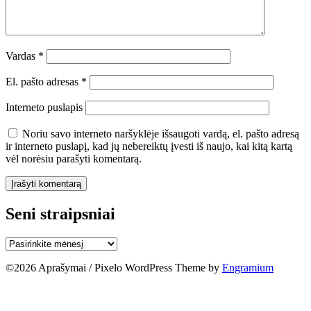
Vardas
*
El. pašto adresas
*
Interneto puslapis
Noriu savo interneto naršyklėje išsaugoti vardą, el. pašto adresą
ir interneto puslapį, kad jų nebereiktų įvesti iš naujo, kai kitą kartą
vėl norėsiu parašyti komentarą.
Seni straipsniai
Seni
straipsniai
©2026
Aprašymai / Pixelo WordPress Theme by
Engramium