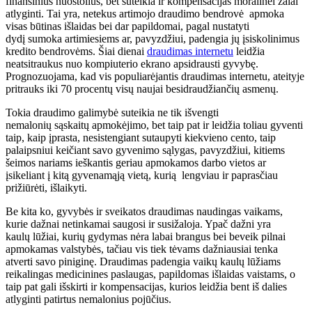
finansinius nuostolius, bet suteikia ir kompensacijas moralinei žalai
atlyginti. Tai yra, netekus artimojo draudimo bendrovė apmoka
visas būtinas išlaidas bei dar papildomai, pagal nustatyti
dydį sumoka artimiesiems ar, pavyzdžiui, padengia jų įsiskolinimus
kredito bendrovėms. Šiai dienai
draudimas internetu
leidžia
neatsitraukus nuo kompiuterio ekrano apsidrausti gyvybę.
Prognozuojama, kad vis populiarėjantis draudimas internetu, ateityje
pritrauks iki 70 procentų visų naujai besidraudžiančių asmenų.
Tokia draudimo galimybė suteikia ne tik išvengti
nemalonių sąskaitų apmokėjimo, bet taip pat ir leidžia toliau gyventi
taip, kaip įprasta, nesistengiant sutaupyti kiekvieno cento, taip
palaipsniui keičiant savo gyvenimo sąlygas, pavyzdžiui, kitiems
šeimos nariams ieškantis geriau apmokamos darbo vietos ar
įsikeliant į kitą gyvenamąją vietą, kurią lengviau ir paprasčiau
prižiūrėti, išlaikyti.
Be kita ko, gyvybės ir sveikatos draudimas naudingas vaikams,
kurie dažnai netinkamai saugosi ir susižaloja. Ypač dažni yra
kaulų lūžiai, kurių gydymas nėra labai brangus bei beveik pilnai
apmokamas valstybės, tačiau vis tiek tėvams dažniausiai tenka
atverti savo piniginę. Draudimas padengia vaikų kaulų lūžiams
reikalingas medicinines paslaugas, papildomas išlaidas vaistams, o
taip pat gali išskirti ir kompensacijas, kurios leidžia bent iš dalies
atlyginti patirtus nemalonius pojūčius.