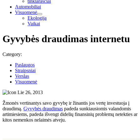
tinklaraščiai
Automobiliai
Visuomenė
Ekologija
Vaikai
Gyvybės draudimas internetu
Category:
Paslaugos
Straipsniai
Verslas
Visuomenė
Lie 26, 2013
Žmonės vertinantys savo gyvybę ir žinantis jos vertę investuoja į
draudimą.
Gyvybės draudimas
padeda sunkiausiomis valandomis
artimiesiems, padeda išvengt didelių finansinių problemų netekties ar
kitos nemenkos nelaimės atveju.