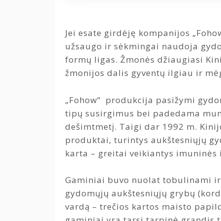
Jei esate girdėję kompanijos „Foho
užsaugo ir sėkmingai naudoja gydom
formų ligas. Žmonės džiaugiasi Kini
žmonijos dalis gyventų ilgiau ir 
„Fohow“ produkcija pasižymi gydomo
tipų susirgimus bei padedama mums i
dešimtmetį. Taigi dar 1992 m. Kini
produktai, turintys aukštesniųjų gy
karta – greitai veikiantys imuninės 
Gaminiai buvo nuolat tobulinami ir
gydomųjų aukštesniųjų grybų (kordicep
vardą – trečios kartos maisto papild
gaminiai yra tarsi tarpinė grandis 