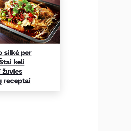
 silkė per
tai keli
 žuvies
ų receptai