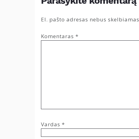
Parašykite komentarą
El. pašto adresas nebus skelbiamas
Komentaras
*
Vardas
*