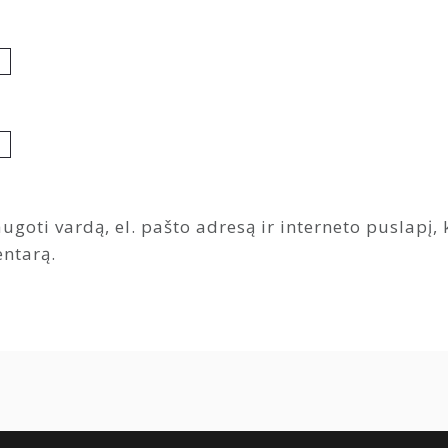
ugoti vardą, el. pašto adresą ir interneto puslapį, k
entarą.