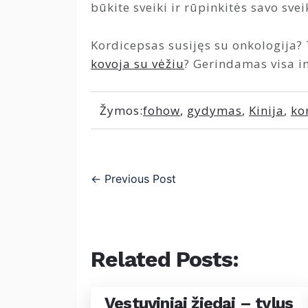
būkite sveiki ir rūpinkitės savo svei
Kordicepsas susijęs su onkologija? 
kovoja su vėžiu
? Gerindamas visa im
Žymos:
fohow
,
gydymas
,
Kinija
,
ko
←
Previous Post
Related Posts:
Vestuviniai žiedai – tylus