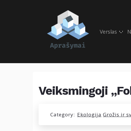
Verslas
N
Veiksmingoji „F
Category:
Ekologija
Grožis ir s