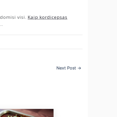
 domisi visi.
Kaip kordicepsas
a…
Next Post
→