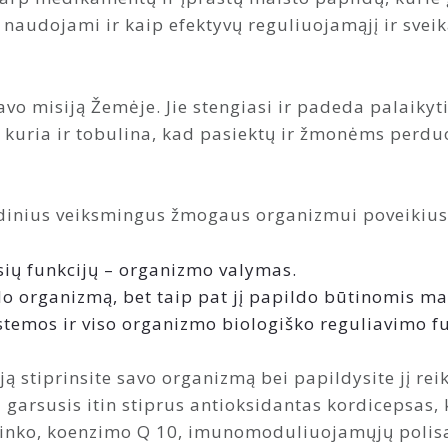
 naudojami ir kaip efektyvų reguliuojamąjį ir sveik
vo misiją Žemėje. Jie stengiasi ir padeda palaikyt
 kuria ir tobulina, kad pasiektų ir žmonėms perdu
ndinius veiksmingus žmogaus organizmui poveikius
sių funkcijų – organizmo valymas.
lo organizmą, bet taip pat jį papildo būtinomis m
stemos ir viso organizmo biologiško reguliavimo fu
ją stiprinsite savo organizmą bei papildysite jį r
garsusis itin stiprus antioksidantas kordicepsas,
r cinko, koenzimo Q 10, imunomoduliuojamųjų polisa