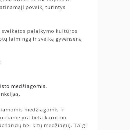
atinamąjį poveikį turintys
i sveikatos palaikymo kultūros
otų laimingą ir sveiką gyvenseną
:
aisto medžiagomis.
nkcijas.
eikiamomis medžiagomis ir
 kuriame yra beta karotino,
charidų bei kitų medžiagų). Taigi