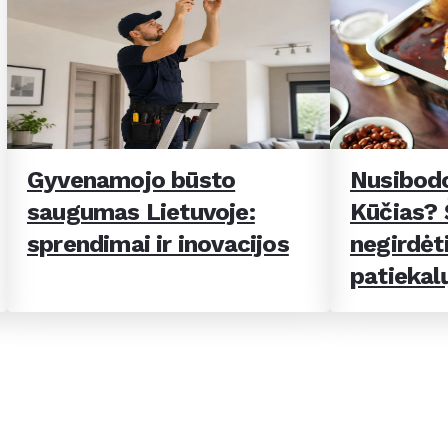
Gyvenamojo būsto
Nusibodo
saugumas Lietuvoje:
Kūčias? Š
sprendimai ir inovacijos
negirdėti
patiekal