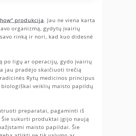
how“ produkcija
. Jau ne viena karta
avo organizmą, gydytų įvairių
savo rinką ir nori, kad kuo didesnė
o ligų ar operacijų, gydo įvairių
 jau pradėjo skaičiuoti trečią
tradicinės Rytų medicinos principus
 biologiškai veiklių maisto papildų
truoti preparatai, pagaminti iš
. Šie sukurti produktai įgijo naują
 pažįstami maisto papildai. Šie
eba atlikti ne tik valymo ar