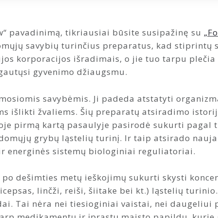
w“ pavadinimą, tikriausiai būsite susipažinę su
„Fo
ųjų savybių turinčius preparatus, kad stiprintų s
jos korporacijos išradimais, o jie tuo tarpu plečia 
mėgautųsi gyvenimo džiaugsmu.
siomis savybėmis. Ji padeda atstatyti organizmą p
šlikti žvaliems. Šių preparatų atsiradimo istorija
joje pirmą kartą pasaulyje pasirodė sukurti pagal 
domųjų grybų ląstelių turinį. Ir taip atsirado nauja
ir energinės sistemų biologiniai reguliatoriai.
 po dešimties metų ieškojimų sukurti skysti koncen
sas, linčži, reiši, šiitake bei kt.) ląstelių turinio
ai. Tai nėra nei tiesioginiai vaistai, nei daugeliui
tarp medikamentų ir įprastų maisto papildų, kurie g