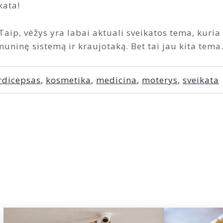
kata!
Taip, vėžys yra labai aktuali sveikatos tema, kuria
uninę sistemą ir kraujotaką. Bet tai jau kita tem
rdicepsas
,
kosmetika
,
medicina
,
moterys
,
sveikata