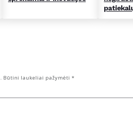
patiekal
.
Būtini laukeliai pažymėti
*