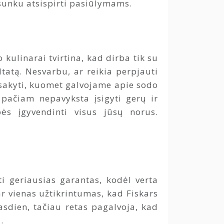
 sunku atsispirti pasiūlymams.
kulinarai tvirtina, kad dirba tik su
ltatą. Nesvarbu, ar reikia perpjauti
pasakyti, kuomet galvojame apie sodo
 pačiam nepavyksta įsigyti gerų ir
ės įgyvendinti visus jūsų norus.
i geriausias garantas, kodėl verta
ar vienas užtikrintumas, kad Fiskars
asdien, tačiau retas pagalvoja, kad
.