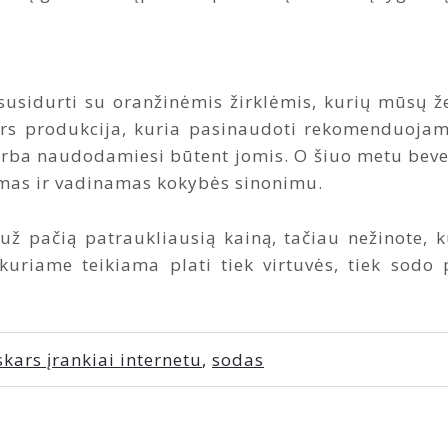
susidurti su oranžinėmis žirklėmis, kurių mūsų 
skars produkcija, kuria pasinaudoti rekomenduoja
irba naudodamiesi būtent jomis. O šiuo metu beve
tamas ir vadinamas kokybės sinonimu.
už pačią patraukliausią kainą, tačiau nežinote, k
 kuriame teikiama plati tiek virtuvės, tiek sod
skars įrankiai internetu
,
sodas