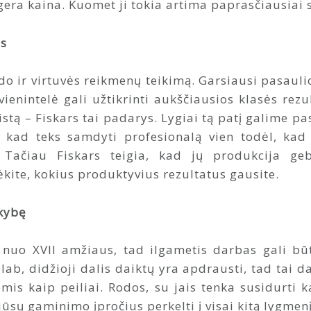
gera kaina. Kuomet ji tokia artima paprasčiausiai
us
do ir virtuvės reikmenų teikimą. Garsiausi pasaulio 
vienintelė gali užtikrinti aukščiausios klasės rezu
stą – Fiskars tai padarys. Lygiai tą patį galime 
i, kad teks samdyti profesionalą vien todėl, kad
. Tačiau Fiskars teigia, kad jų produkcija geb
kite, kokius produktyvius rezultatus gausite.
okybę
u nuo XVII amžiaus, tad ilgametis darbas gali būt
b, didžioji dalis daiktų yra apdrausti, tad tai d
mis kaip peiliai. Rodos, su jais tenka susidurti k
jūsų gaminimo įpročius perkelti į visai kitą lygmenį