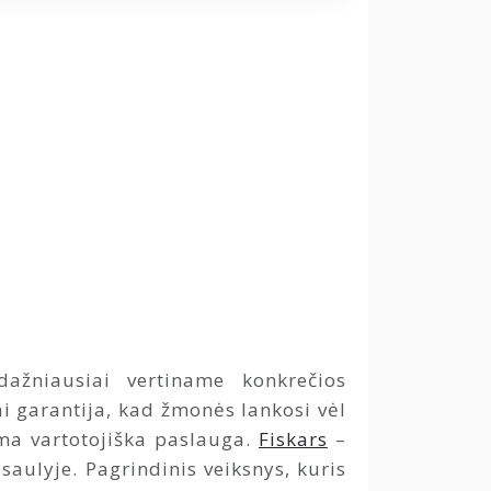
ažniausiai vertiname konkrečios
i garantija, kad žmonės lankosi vėl
ama vartotojiška paslauga.
Fiskars
–
saulyje. Pagrindinis veiksnys, kuris