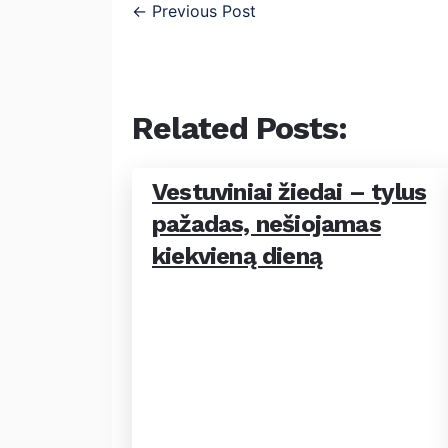
←
Previous Post
Related Posts:
Vestuviniai žiedai – tylus
pažadas, nešiojamas
kiekvieną dieną