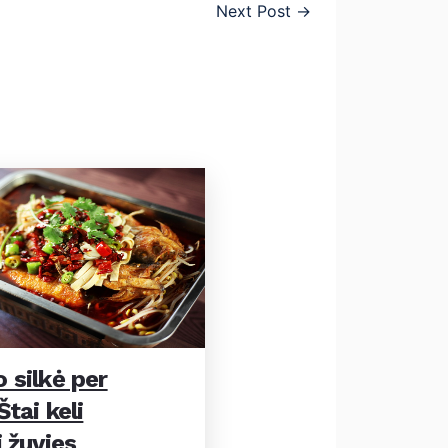
Next Post
→
 silkė per
tai keli
 žuvies