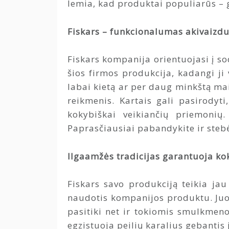
lemia, kad produktai populiarūs – 
Fiskars – funkcionalumas akivaizd
Fiskars kompanija orientuojasi į so
šios firmos produkcija, kadangi ji 
labai kietą ar per daug minkštą mai
reikmenis. Kartais gali pasirodyt
kokybiškai veikiančių priemonių
Paprasčiausiai pabandykite ir stebė
Ilgaamžės tradicijas garantuoja k
Fiskars savo produkciją teikia ja
naudotis kompanijos produktu. Juola
pasitiki net ir tokiomis smulkmeno
egzistuoja peilių karalius gebantis 