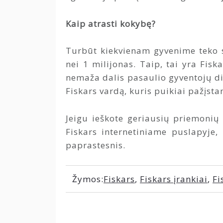
Kaip atrasti kokybę?
Turbūt kiekvienam gyvenime teko 
nei 1 milijonas. Taip, tai yra Fi
nemaža dalis pasaulio gyventojų d
Fiskars vardą, kuris puikiai pažįs
Jeigu ieškote geriausių priemonių 
Fiskars internetiniame puslapyje,
paprastesnis.
Žymos:
Fiskars
,
Fiskars įrankiai
,
Fi