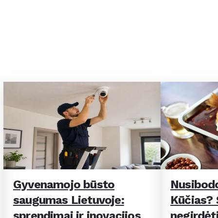
Gyvenamojo būsto
Nusibodo
saugumas Lietuvoje:
Kūčias? Š
sprendimai ir inovacijos
negirdėti