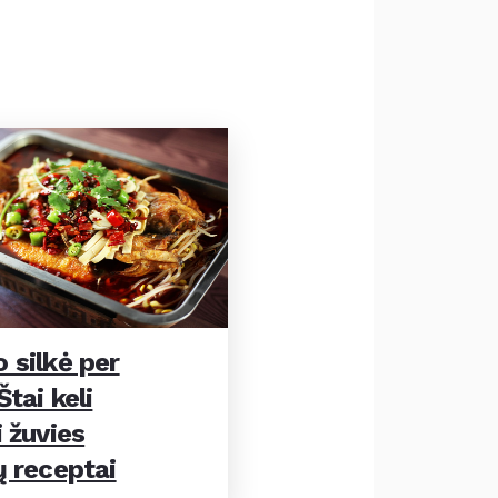
 silkė per
tai keli
 žuvies
ų receptai