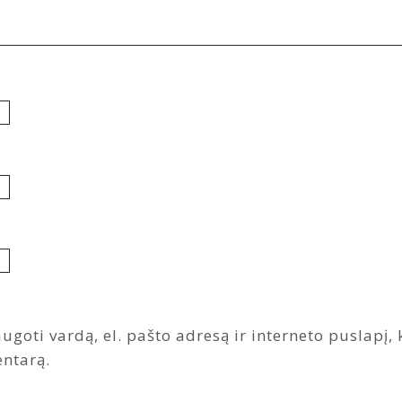
ugoti vardą, el. pašto adresą ir interneto puslapį, k
entarą.