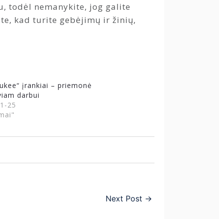
u, todėl nemanykite, jog galite
e, kad turite gebėjimų ir žinių,
ukee“ įrankiai – priemonė
viam darbui
1-25
mai"
Next Post
→