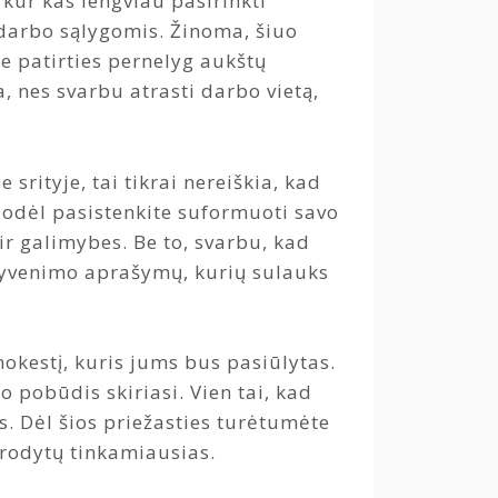
 kur kas lengviau pasirinkti
 darbo sąlygomis. Žinoma, šiuo
be patirties pernelyg aukštų
a, nes svarbu atrasti darbo vietą,
srityje, tai tikrai nereiškia, kad
odėl pasistenkite suformuoti savo
ir galimybes. Be to, svarbu, kad
 gyvenimo aprašymų, kurių sulauks
mokestį, kuris jums bus pasiūlytas.
o pobūdis skiriasi. Vien tai, kad
. Dėl šios priežasties turėtumėte
trodytų tinkamiausias.