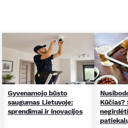
Gyvenamojo būsto
Nusibodo
saugumas Lietuvoje:
Kūčias? Š
sprendimai ir inovacijos
negirdėti
patiekal