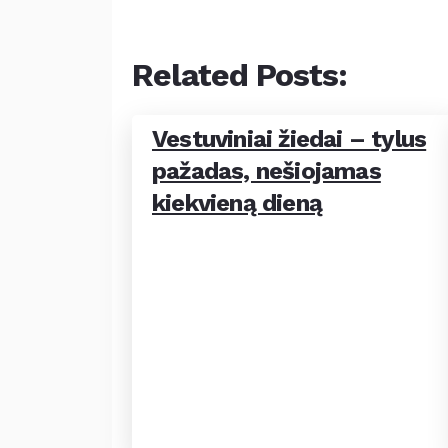
Related Posts:
Vestuviniai žiedai – tylus
pažadas, nešiojamas
kiekvieną dieną