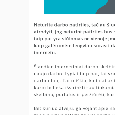
Neturite darbo patirties, tačiau ši
atrodyti, jog neturint patirties bu
taip pat yra siūlomas ne vienoje įm
kaip galėtumėte lengviau surasti da
internetu.
Šiandien internetiniai darbo skelbi
naujo darbo. Lygiai taip pat, tai y
darbuotojų. Tai reiškia, kad dabar
kurių belieka išsirinkti sau tinkami
skelbimų portalus ir peržiūrėti, ka
Bet kuriuo atveju, galvojant apie nau