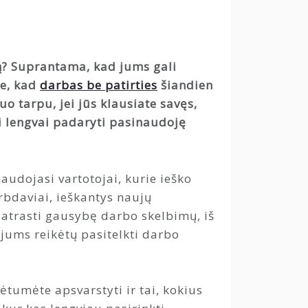
tą? Suprantama, kad jums gali
te, kad
darbas be patirties
šiandien
 tarpu, jei jūs klausiate savęs,
ai lengvai padaryti pasinaudoję
audojasi vartotojai, kurie ieško
rbdaviai, ieškantys naujų
 atrasti gausybę darbo skelbimų, iš
 jums reikėtų pasitelkti darbo
rėtumėte apsvarstyti ir tai, kokius