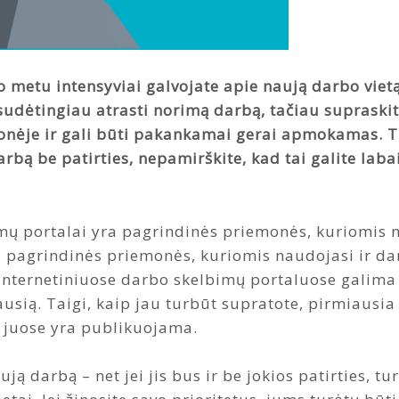
uo metu intensyviai galvojate apie naują darbo vie
s sudėtingiau atrasti norimą darbą, tačiau supraski
onėje ir gali būti pakankamai gerai apmokamas. Tuo
rbą be patirties, nepamirškite, kad tai galite lab
mų portalai yra pagrindinės priemonės, kuriomis n
ra pagrindinės priemonės, kuriomis naudojasi ir da
 internetiniuose darbo skelbimų portaluose galima
ausią. Taigi, kaip jau turbūt supratote, pirmiausia
s juose yra publikuojama.
ją darbą – net jei jis bus ir be jokios patirties, tu