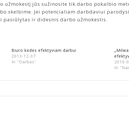
bo užmokestį jūs sužinosite tik darbo pokalbio met
rbo skelbime. Jei potencialiam darbdaviui parodysit
ti pasiūlytas ir didesnis darbo užmokestis.
Biuro kėdės efektyviam darbui
„Milwa
2013-12-07
efekty
In "Darbas"
2016-0
In "Na