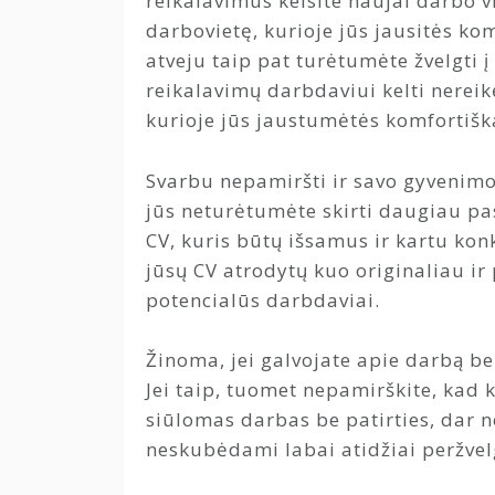
reikalavimus kelsite naujai darbo vi
darbovietę, kurioje jūs jausitės k
atveju taip pat turėtumėte žvelgti į
reikalavimų darbdaviui kelti nereikė
kurioje jūs jaustumėtės komfortišk
Svarbu nepamiršti ir savo gyvenimo a
jūs neturėtumėte skirti daugiau p
CV, kuris būtų išsamus ir kartu kon
jūsų CV atrodytų kuo originaliau i
potencialūs darbdaviai.
Žinoma, jei galvojate apie darbą be
Jei taip, tuomet nepamirškite, kad k
siūlomas darbas be patirties, dar 
neskubėdami labai atidžiai peržvel