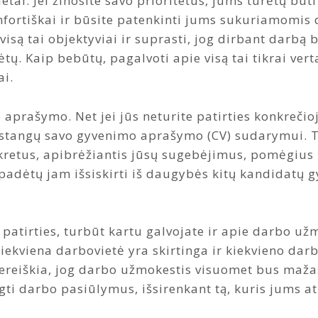
etai. Jei žinosite savo prioritetus, jums turėtų būti
omfortiškai ir būsite patenkinti jums sukuriamomis
 visą tai objektyviai ir suprasti, jog dirbant darbą 
tų. Kaip bebūtų, pagalvoti apie visą tai tikrai vert
ai.
prašymo. Net jei jūs neturite patirties konkrečioje 
astangų savo gyvenimo aprašymo (CV) sudarymui. T
kretus, apibrėžiantis jūsų sugebėjimus, pomėgius 
r padėtų jam išsiskirti iš daugybės kitų kandidatų
 patirties, turbūt kartu galvojate ir apie darbo už
iekviena darbovietė yra skirtinga ir kiekvieno darb
nereiškia, jog darbo užmokestis visuomet bus mažas
gti darbo pasiūlymus, išsirenkant tą, kuris jums a