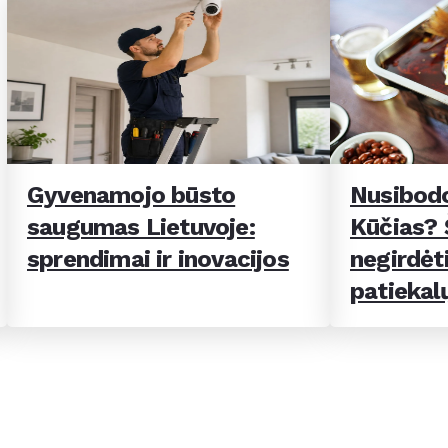
Gyvenamojo būsto
Nusibodo
saugumas Lietuvoje:
Kūčias? Š
sprendimai ir inovacijos
negirdėti
patiekal