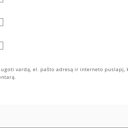
ugoti vardą, el. pašto adresą ir interneto puslapį, k
entarą.