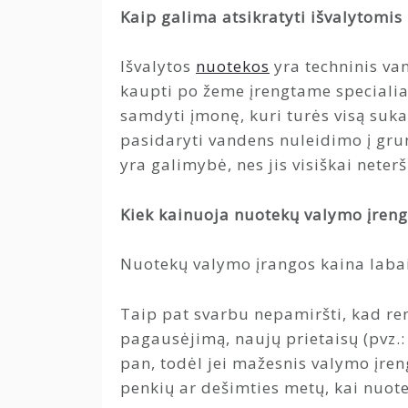
Kaip galima atsikratyti išvalytomi
Išvalytos
nuotekos
yra techninis vand
kaupti po žeme įrengtame specialiam
samdyti įmonę, kuri turės visą sukau
pasidaryti vandens nuleidimo į grun
yra galimybė, nes jis visiškai neter
Kiek kainuoja nuotekų valymo įreng
Nuotekų valymo įrangos kaina labai
Taip pat svarbu nepamiršti, kad ren
pagausėjimą, naujų prietaisų (pvz.: i
pan, todėl jei mažesnis valymo įren
penkių ar dešimties metų, kai nuot