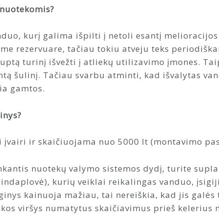
s nuotekomis?
uo, kurį galima išpilti į netoli esantį melioracijos 
e rezervuare, tačiau tokiu atveju teks periodiškai
ptą turinį išvežti į atliekų utilizavimo įmones. Ta
tą šulinį. Tačiau svarbu atminti, kad išvalytas van
šia gamtos.
inys?
 įvairi ir skaičiuojama nuo 5000 lt (montavimo pas
kantis nuotekų valymo sistemos dydį, turite supla
ndaplovė), kurių veiklai reikalingas vanduo, įsigiji
ginys kainuoja mažiau, tai nereiškia, kad jis galės
ekos viršys numatytus skaičiavimus prieš kelerius 