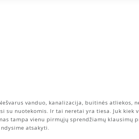
Nešvarus vanduo, kanalizacija, buitinės atliekos,
jasi su nuotekomis. Ir tai neretai yra tiesa. Juk kie
alymas tampa vienu pirmųjų sprendžiamų klausimų p
andysime atsakyti.