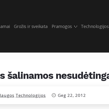
amai
Grožis ir sveikata
Pramogos
Technologijos
s šalinamos nesudėting
laugos
Technologijos
Geg 22, 2012