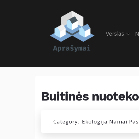
Verslas
N
Buitinės nuoteko
Category:
Ekologija
Namai
Pas