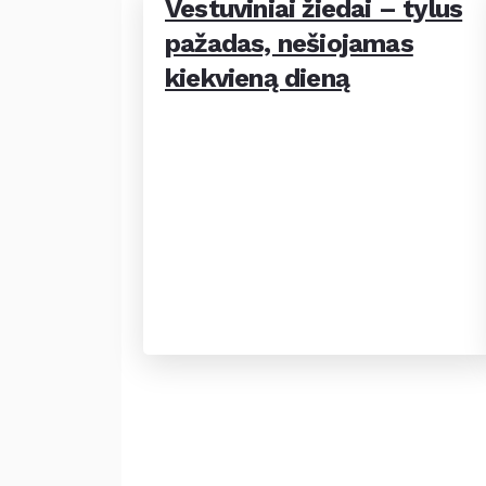
Vestuviniai žiedai – tylus
pažadas, nešiojamas
kiekvieną dieną