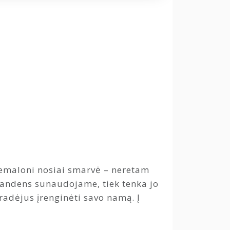
 nemaloni nosiai smarvė – neretam
k vandens sunaudojame, tiek tenka jo
radėjus įrenginėti savo namą. Į