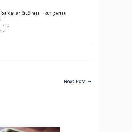
 baldai ar čiužiniai – kur geriau
i?
1-13
mai"
Next Post
→