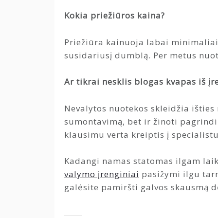
Kokia priežiūros kaina?
Priežiūra kainuoja labai minimaliai
susidariusį dumblą. Per metus nuot
Ar tikrai nesklis blogas kvapas iš įr
Nevalytos nuotekos skleidžia išties
sumontavimą, bet ir žinoti pagrindi
klausimu verta kreiptis į specialistu
Kadangi namas statomas ilgam laikui
valymo įrenginiai
pasižymi ilgu tar
galėsite pamiršti galvos skausmą d