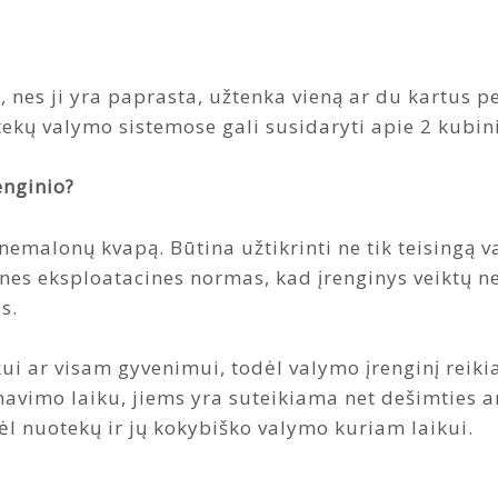
, nes ji yra paprasta, užtenka vieną ar du kartus p
ekų valymo sistemose gali susidaryti apie 2 kubi
enginio?
 nemalonų kvapą. Būtina užtikrinti ne tik teisingą 
nes eksploatacines normas, kad įrenginys veiktų ne
s.
 ar visam gyvenimui, todėl valymo įrenginį reikia
navimo laiku, jiems yra suteikiama net dešimties a
ėl nuotekų ir jų kokybiško valymo kuriam laikui.