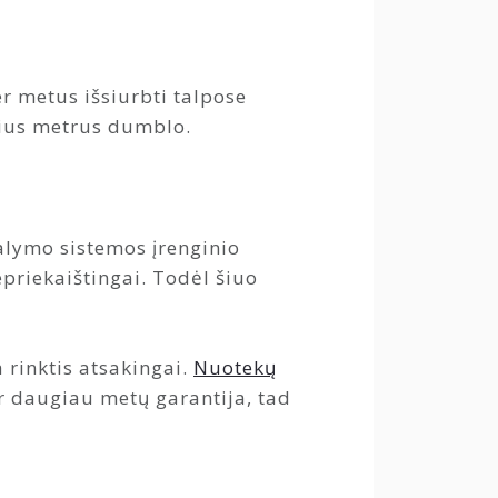
er metus išsiurbti talpose
nius metrus dumblo.
valymo sistemos įrenginio
priekaištingai. Todėl šiuo
 rinktis atsakingai.
Nuotekų
r daugiau metų garantija, tad