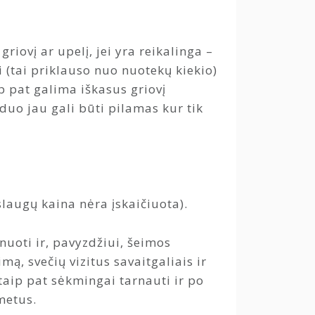
griovį ar upelį, jei yra reikalinga –
 (tai priklauso nuo nuotekų kiekio)
ip pat galima iškasus griovį
duo jau gali būti pilamas kur tik
laugų kaina nėra įskaičiuota).
nuoti ir, pavyzdžiui, šeimos
mą, svečių vizitus savaitgaliais ir
 taip pat sėkmingai tarnauti ir po
metus.