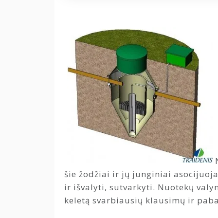
šie žodžiai ir jų junginiai asocijuo
ir išvalyti, sutvarkyti. Nuotekų v
keletą svarbiausių klausimų ir pab