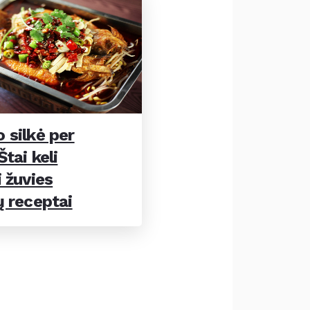
 silkė per
tai keli
 žuvies
ų receptai