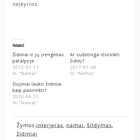
neįkyrios.
Related
Židiniai ir jų įrengimas
Ar sudėtinga išsirinkti
patalpoje
židinį?
2012-07-11
2017-01-08
In "Namai"
In "Namai"
Dujiniai lauko židiniai:
kaip pasirinkti?
2020-06-12
In "Namai"
Žymos:
interjeras
,
namai
,
šildymas
,
židiniai