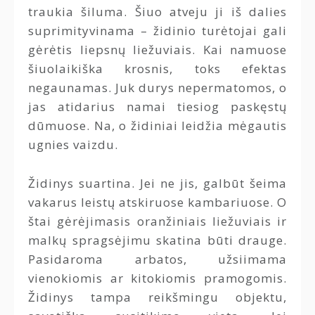
traukia šiluma. Šiuo atveju ji iš dalies
suprimityvinama – židinio turėtojai gali
gėrėtis liepsnų liežuviais. Kai namuose
šiuolaikiška krosnis, toks efektas
negaunamas. Juk durys nepermatomos, o
jas atidarius namai tiesiog paskęstų
dūmuose. Na, o židiniai leidžia mėgautis
ugnies vaizdu.
Židinys suartina. Jei ne jis, galbūt šeima
vakarus leistų atskiruose kambariuose. O
štai gėrėjimasis oranžiniais liežuviais ir
malkų spragsėjimu skatina būti drauge.
Pasidaroma arbatos, užsiimama
vienokiomis ar kitokiomis pramogomis.
Židinys tampa reikšmingu objektu,