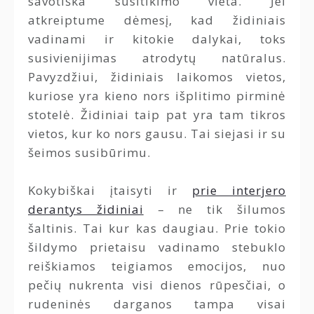
savotiška susitikimo vieta. Jei
atkreiptume dėmesį, kad židiniais
vadinami ir kitokie dalykai, toks
susivienijimas atrodytų natūralus.
Pavyzdžiui, židiniais laikomos vietos,
kuriose yra kieno nors išplitimo pirminė
stotelė. Židiniai taip pat yra tam tikros
vietos, kur ko nors gausu. Tai siejasi ir su
šeimos susibūrimu.
Kokybiškai įtaisyti ir
prie interjero
derantys židiniai
– ne tik šilumos
šaltinis. Tai kur kas daugiau. Prie tokio
šildymo prietaisu vadinamo stebuklo
reiškiamos teigiamos emocijos, nuo
pečių nukrenta visi dienos rūpesčiai, o
rudeninės darganos tampa visai