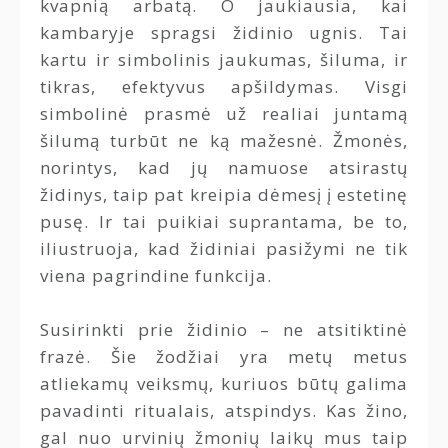
kvapnią arbatą. O jaukiausia, kai
kambaryje spragsi židinio ugnis. Tai
kartu ir simbolinis jaukumas, šiluma, ir
tikras, efektyvus apšildymas. Visgi
simbolinė prasmė už realiai juntamą
šilumą turbūt ne ką mažesnė. Žmonės,
norintys, kad jų namuose atsirastų
židinys, taip pat kreipia dėmesį į estetinę
pusę. Ir tai puikiai suprantama, be to,
iliustruoja, kad židiniai pasižymi ne tik
viena pagrindine funkcija.
Susirinkti prie židinio – ne atsitiktinė
frazė. Šie žodžiai yra metų metus
atliekamų veiksmų, kuriuos būtų galima
pavadinti ritualais, atspindys. Kas žino,
gal nuo urvinių žmonių laikų mus taip