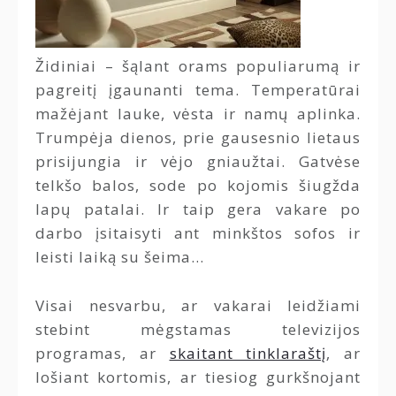
Židiniai – šąlant orams populiarumą ir
pagreitį įgaunanti tema. Temperatūrai
mažėjant lauke, vėsta ir namų aplinka.
Trumpėja dienos, prie gausesnio lietaus
prisijungia ir vėjo gniaužtai. Gatvėse
telkšo balos, sode po kojomis šiugžda
lapų patalai. Ir taip gera vakare po
darbo įsitaisyti ant minkštos sofos ir
leisti laiką su šeima…
Visai nesvarbu, ar vakarai leidžiami
stebint mėgstamas televizijos
programas, ar
skaitant tinklaraštį
, ar
lošiant kortomis, ar tiesiog gurkšnojant