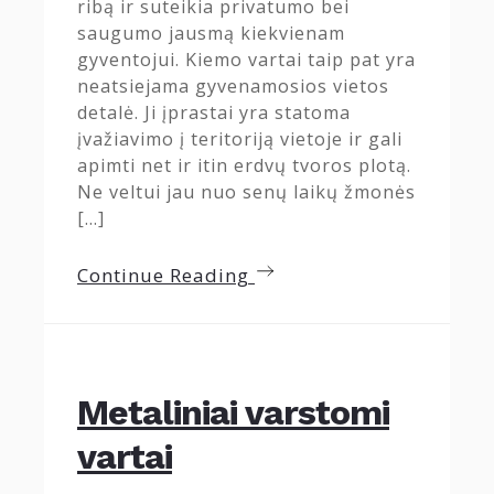
ribą ir suteikia privatumo bei
saugumo jausmą kiekvienam
gyventojui. Kiemo vartai taip pat yra
neatsiejama gyvenamosios vietos
detalė. Ji įprastai yra statoma
įvažiavimo į teritoriją vietoje ir gali
apimti net ir itin erdvų tvoros plotą.
Ne veltui jau nuo senų laikų žmonės
[…]
Continue Reading
Metaliniai varstomi
vartai