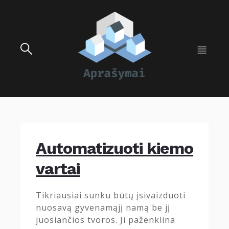
Automatizuoti kiemo
vartai
Tikriausiai sunku būtų įsivaizduoti
nuosavą gyvenamąjį namą be jį
juosiančios tvoros. Ji paženklina