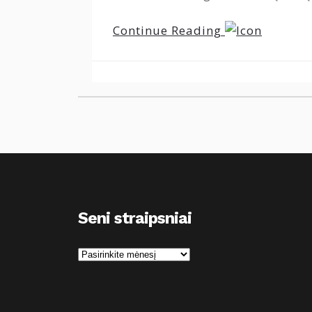
Continue Reading
Seni straipsniai
S
e
n
i