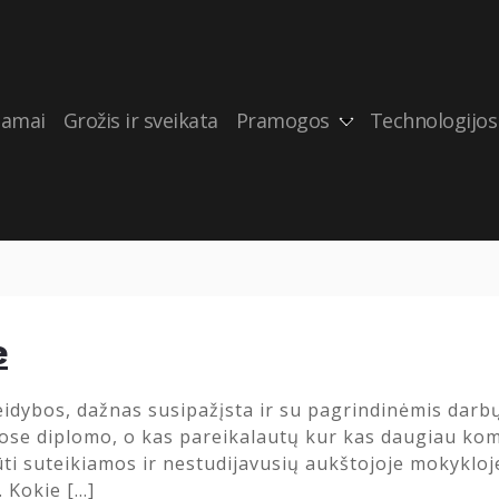
amai
Grožis ir sveikata
Pramogos
Technologijos
e
leidybos, dažnas susipažįsta ir su pagrindinėmis darbų
ose diplomo, o kas pareikalautų kur kas daugiau kompe
ti suteikiamos ir nestudijavusių aukštojoje mokykloje
. Kokie […]