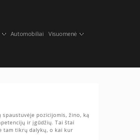
Automobiliai
Visuomenė
 spaustuvėje pozicijomis, žino, ką
tencijų ir įgūdžių. Tai štai
 tam tikrų dalykų, o kai kur