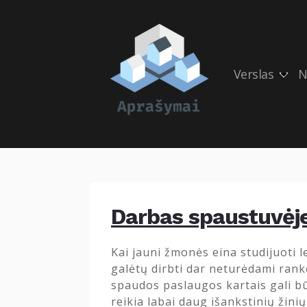
Verslas
N
Darbas spaustuvėj
Kai jauni žmonės eina studijuoti 
galėtų dirbti dar neturėdami rank
spaudos paslaugos kartais gali bū
reikia labai daug išankstinių žinių