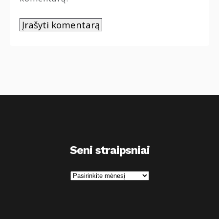
Seni straipsniai
S
e
n
i