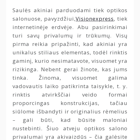
Saulės akiniai parduodami tiek optikos
salonuose, pavyzdžiui,
Visionexpress
, tiek
internetinėje erdvėje. Abu pasirinkimai
turi savų privalumų ir trūkumų. Visų
pirma reikia pripažinti, kad akiniai yra
unikalus stiliaus elementas, todėl rinktis
gaminį, kurio nesimatavote, visuomet yra
rizikinga. Nebent gerai žinote, kas jums
tinka. Žinoma, visuomet galima
vadovautis laiko patikrinta taisykle, t. y.
rinktis atvirkščiai veido formai
proporcingas konstrukcijas, tačiau
siūlome išbandyti ir originalius rėmelius
– gali būti, kad būsite maloniai
nustebinti. Šiuo atveju optikos salono
privalumai yra akivaizdūs – čia galėsite