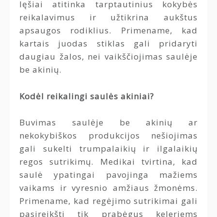
lęšiai atitinka tarptautinius kokybės
reikalavimus ir užtikrina aukštus
apsaugos rodiklius. Primename, kad
kartais juodas stiklas gali pridaryti
daugiau žalos, nei vaikščiojimas saulėje
be akinių.
Kodėl reikalingi saulės akiniai?
Buvimas saulėje be akinių ar
nekokybiškos produkcijos nešiojimas
gali sukelti trumpalaikių ir ilgalaikių
regos sutrikimų. Medikai tvirtina, kad
saulė ypatingai pavojinga mažiems
vaikams ir vyresnio amžiaus žmonėms.
Primename, kad regėjimo sutrikimai gali
pasireikšti tik prabėgus keleriems