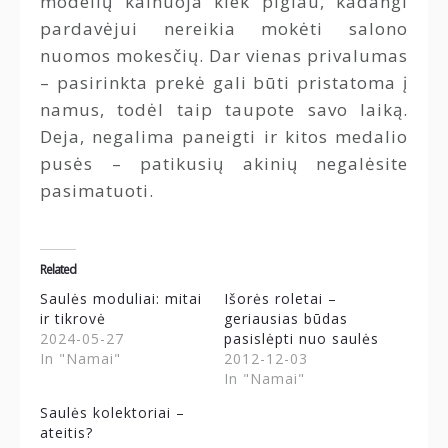
modelių kainuoja kiek pigiau, kadangi
pardavėjui nereikia mokėti salono
nuomos mokesčių. Dar vienas privalumas
– pasirinkta prekė gali būti pristatoma į
namus, todėl taip taupote savo laiką.
Deja, negalima paneigti ir kitos medalio
pusės – patikusių akinių negalėsite
pasimatuoti.
Related
Saulės moduliai: mitai
Išorės roletai –
ir tikrovė
geriausias būdas
2024-05-27
pasislėpti nuo saulės
In "Namai"
2012-12-03
In "Namai"
Saulės kolektoriai –
ateitis?