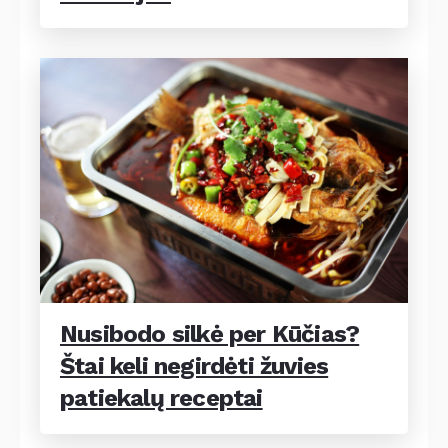
Nusibodo silkė per Kūčias?
Štai keli negirdėti žuvies
patiekalų receptai