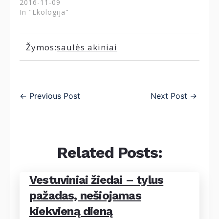
2016-11-09
In "Ekologija"
Žymos:
saulės akiniai
←
Previous Post
Next Post
→
Related Posts:
Vestuviniai žiedai – tylus
pažadas, nešiojamas
kiekvieną dieną