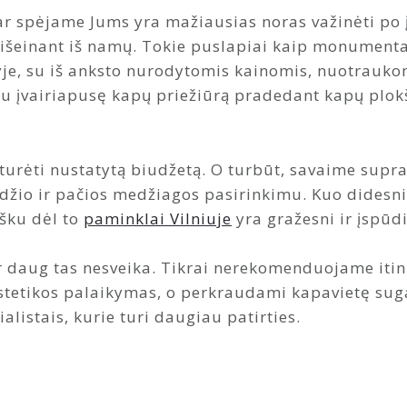
ar spėjame Jums yra mažiausias noras važinėti po įv
neišeinant iš namų. Tokie puslapiai kaip monumentas
e, su iš anksto nurodytomis kainomis, nuotraukomis
au įvairiapusę kapų priežiūrą pradedant kapų plok
turėti nustatytą biudžetą. O turbūt, savaime supr
dydžio ir pačios medžiagos pasirinkimu. Kuo didesn
šku dėl to
paminklai Vilniuje
yra gražesni ir įspūd
er daug tas nesveika. Tikrai nerekomenduojame iti
stetikos palaikymas, o perkraudami kapavietę suga
alistais, kurie turi daugiau patirties.