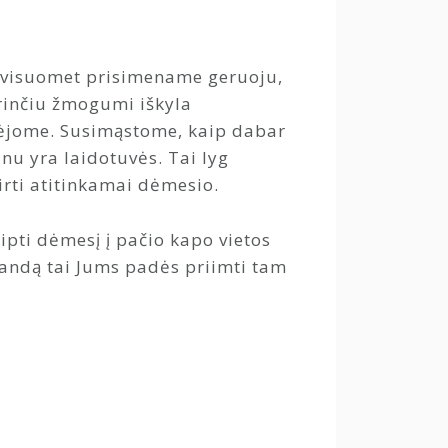
s visuomet prisimename geruoju,
turinčiu žmogumi iškyla
alėjome. Susimąstome, kaip dabar
nu yra laidotuvės. Tai lyg
kirti atitinkamai dėmesio.
eipti dėmesį į pačio kapo vietos
landą tai Jums padės priimti tam