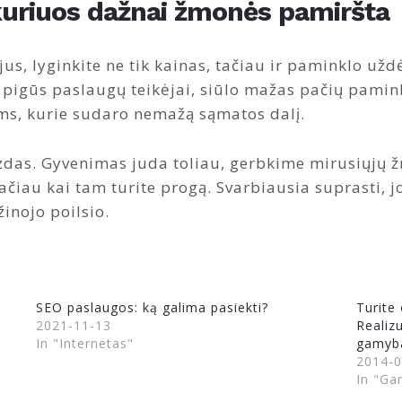
 kuriuos dažnai žmonės pamiršta
us, lyginkite ne tik kainas, tačiau ir paminklo užd
pigūs paslaugų teikėjai, siūlo mažas pačių pamink
s, kurie sudaro nemažą sąmatos dalį.
aizdas. Gyvenimas juda toliau, gerbkime mirusiųj
tačiau kai tam turite progą. Svarbiausia suprasti, 
inojo poilsio.
SEO paslaugos: ką galima pasiekti?
Turite 
2021-11-13
Realiz
In "Internetas"
gamyb
2014-0
In "Ga