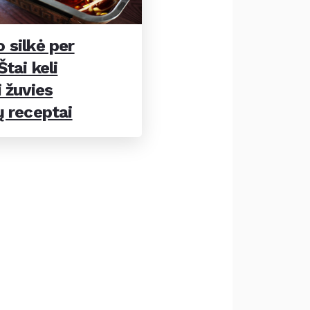
 silkė per
tai keli
 žuvies
ų receptai