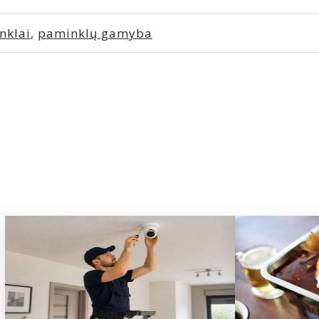
nklai
,
paminklų gamyba