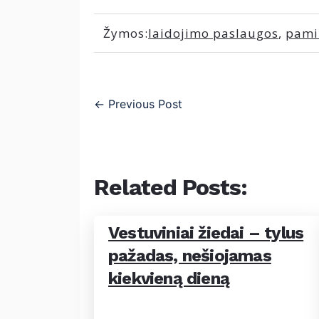
Žymos:
laidojimo paslaugos
,
pami
←
Previous Post
Related Posts:
Vestuviniai žiedai – tylus
pažadas, nešiojamas
kiekvieną dieną