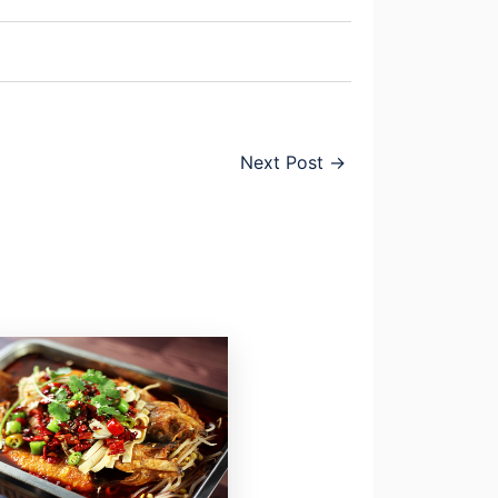
Next Post
→