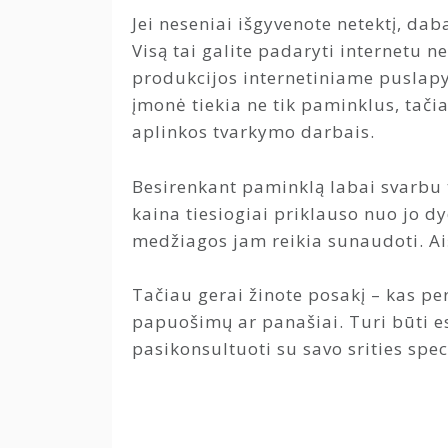
Jei neseniai išgyvenote netektį, dab
Visą tai galite padaryti internetu 
produkcijos internetiniame puslapyj
įmonė tiekia ne tik paminklus, tači
aplinkos tvarkymo darbais.
Besirenkant paminklą labai svarbu 
kaina tiesiogiai priklauso nuo jo 
medžiagos jam reikia sunaudoti. Ai
Tačiau gerai žinote posakį – kas p
papuošimų ar panašiai. Turi būti e
pasikonsultuoti su savo srities speci