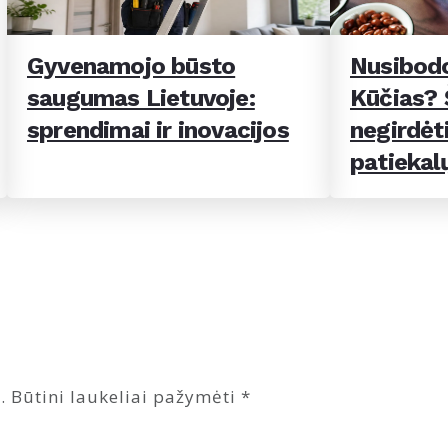
Gyvenamojo būsto
Nusibodo
saugumas Lietuvoje:
Kūčias? Š
sprendimai ir inovacijos
negirdėti
patiekal
.
Būtini laukeliai pažymėti
*