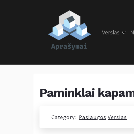
Verslas
N
Paminklai kapams
Category:
Paslaugos
Verslas