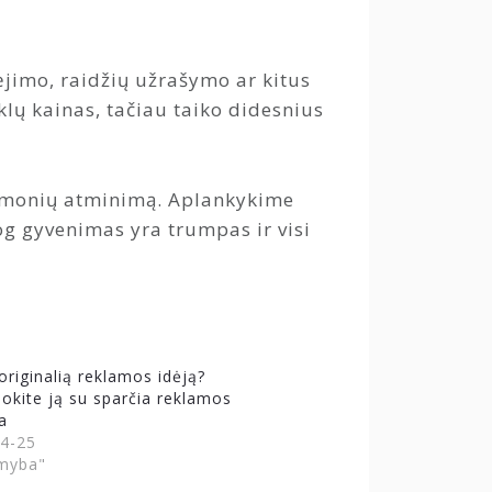
ėjimo, raidžių užrašymo ar kitus
lų kainas, tačiau taiko didesnius
ų žmonių atminimą. Aplankykime
jog gyvenimas yra trumpas ir visi
originalią reklamos idėją?
uokite ją su sparčia reklamos
a
4-25
myba"