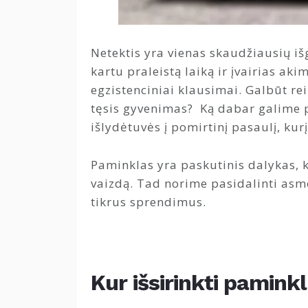
Netektis yra vienas skaudžiausių i
kartu praleistą laiką ir įvairias ak
egzistenciniai klausimai. Galbūt r
tęsis gyvenimas? Ką dabar galime p
išlydėtuvės į pomirtinį pasaulį, ku
Paminklas yra paskutinis dalykas, ku
vaizdą. Tad norime pasidalinti asme
tikrus sprendimus.
Kur išsirinkti paminkl