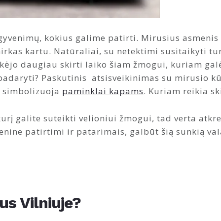
šgyvenimų, kokius galime patirti. Mirusius asmeni
imirkas kartu. Natūraliai, su netektimi susitaikyti 
eikėjo daugiau skirti laiko šiam žmogui, kuriam g
adaryti? Paskutinis atsisveikinimas su mirusio kū
rį simbolizuoja
paminklai kapams
. Kuriam reikia s
rį galite suteikti velioniui žmogui, tad verta atkr
nine patirtimi ir patarimais, galbūt šią sunkią va
us Vilniuje?