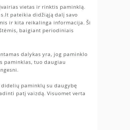
airias vietas ir rinktis paminklą.
.lt pateikia didžiąją dalį savo
 ir kita reikalinga informacija. Ši
štėmis, baigiant periodiniais
antamas dalykas yra, jog paminklo
is paminklas, tuo daugiau
ingesni.
n didelių paminklų su daugybę
dinti patį vaizdą. Visuomet verta