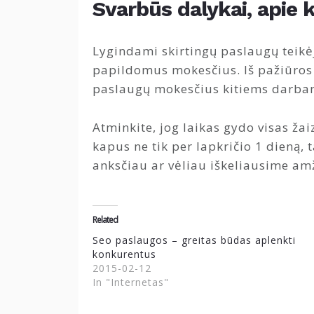
Svarbūs dalykai, apie
Lygindami skirtingų paslaugų teikėj
papildomus mokesčius. Iš pažiūros 
paslaugų mokesčius kitiems darbam
Atminkite, jog laikas gydo visas ž
kapus ne tik per lapkričio 1 dieną, 
anksčiau ar vėliau iškeliausime amž
Related
Seo paslaugos – greitas būdas aplenkti
konkurentus
2015-02-12
In "Internetas"