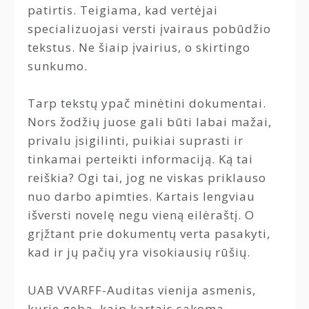
patirtis. Teigiama, kad vertėjai
specializuojasi versti įvairaus pobūdžio
tekstus. Ne šiaip įvairius, o skirtingo
sunkumo.
Tarp tekstų ypač minėtini dokumentai.
Nors žodžių juose gali būti labai mažai,
privalu įsigilinti, puikiai suprasti ir
tinkamai perteikti informaciją. Ką tai
reiškia? Ogi tai, jog ne viskas priklauso
nuo darbo apimties. Kartais lengviau
išversti novelę negu vieną eilėraštį. O
grįžtant prie dokumentų verta pasakyti,
kad ir jų pačių yra visokiausių rūšių.
UAB VVARFF-Auditas vienija asmenis,
kurie geba, kaip kartais sakoma,