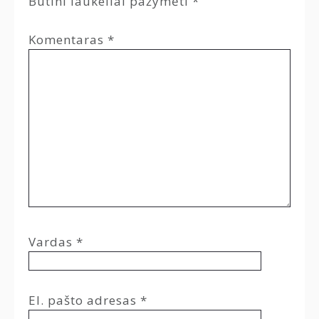
Būtini laukeliai pažymėti
*
Komentaras
*
Vardas
*
El. pašto adresas
*