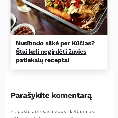
Nusibodo silkė per Kūčias?
Štai keli negirdėti žuvies
patiekalų receptai
Parašykite komentarą
El. pašto adresas nebus skelbiamas.