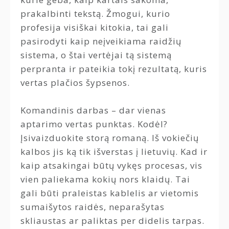
prakalbinti tekstą. Žmogui, kurio
profesija visiškai kitokia, tai gali
pasirodyti kaip neįveikiama raidžių
sistema, o štai vertėjai tą sistemą
perpranta ir pateikia tokį rezultatą, kuris
vertas plačios šypsenos.
Komandinis darbas – dar vienas
aptarimo vertas punktas. Kodėl?
Įsivaizduokite storą romaną. Iš vokiečių
kalbos jis ką tik išverstas į lietuvių. Kad ir
kaip atsakingai būtų vykęs procesas, vis
vien paliekama kokių nors klaidų. Tai
gali būti praleistas kablelis ar vietomis
sumaišytos raidės, neparašytas
skliaustas ar paliktas per didelis tarpas.