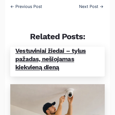
←
Previous Post
Next Post
→
Related Posts:
Vestuviniai žiedai – tylus
pažadas, nešiojamas
kiekvieną dieną