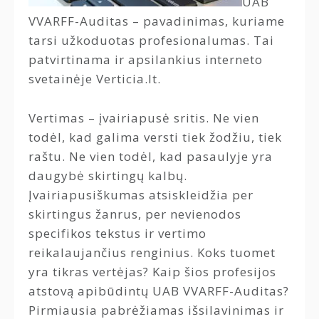
UAB
VVARFF-Auditas – pavadinimas, kuriame
tarsi užkoduotas profesionalumas. Tai
patvirtinama ir apsilankius interneto
svetainėje Verticia.lt.
Vertimas – įvairiapusė sritis. Ne vien
todėl, kad galima versti tiek žodžiu, tiek
raštu. Ne vien todėl, kad pasaulyje yra
daugybė skirtingų kalbų.
Įvairiapusiškumas atsiskleidžia per
skirtingus žanrus, per nevienodos
specifikos tekstus ir vertimo
reikalaujančius renginius. Koks tuomet
yra tikras vertėjas? Kaip šios profesijos
atstovą apibūdintų UAB VVARFF-Auditas?
Pirmiausia pabrėžiamas išsilavinimas ir