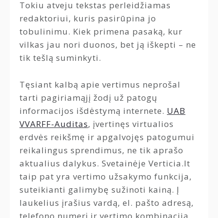
Tokiu atveju tekstas perleidžiamas
redaktoriui, kuris pasirūpina jo
tobulinimu. Kiek primena pasaką, kur
vilkas jau nori duonos, bet ją iškepti – ne
tik tešlą suminkyti.
Tęsiant kalbą apie vertimus neprošal
tarti pagiriamąjį žodį už patogų
informacijos išdėstymą internete.
UAB
VVARFF-Auditas
, įvertinęs virtualios
erdvės reikšmę ir apgalvojęs patogumui
reikalingus sprendimus, ne tik aprašo
aktualius dalykus. Svetainėje Verticia.lt
taip pat yra vertimo užsakymo funkcija,
suteikianti galimybę sužinoti kainą. Į
laukelius įrašius vardą, el. pašto adresą,
telefono numerį ir vertimo kombinaciją