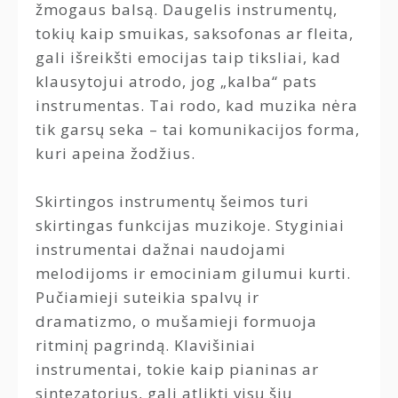
žmogaus balsą. Daugelis instrumentų,
tokių kaip smuikas, saksofonas ar fleita,
gali išreikšti emocijas taip tiksliai, kad
klausytojui atrodo, jog „kalba“ pats
instrumentas. Tai rodo, kad muzika nėra
tik garsų seka – tai komunikacijos forma,
kuri apeina žodžius.
Skirtingos instrumentų šeimos turi
skirtingas funkcijas muzikoje. Styginiai
instrumentai dažnai naudojami
melodijoms ir emociniam gilumui kurti.
Pučiamieji suteikia spalvų ir
dramatizmo, o mušamieji formuoja
ritminį pagrindą. Klavišiniai
instrumentai, tokie kaip pianinas ar
sintezatorius, gali atlikti visų šių