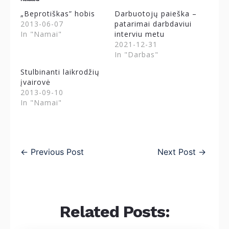
„Beprotiškas” hobis
Darbuotojų paieška –
2013-06-07
patarimai darbdaviui
In "Namai"
interviu metu
2021-12-31
In "Darbas"
Stulbinanti laikrodžių
įvairovė
2013-09-10
In "Namai"
←
Previous Post
Next Post
→
Related Posts: