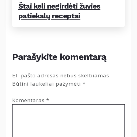
Štai keli negirdėti žuvies
patiekalų receptai
Parašykite komentarą
El. pašto adresas nebus skelbiamas.
Būtini laukeliai pažymėti
*
Komentaras
*