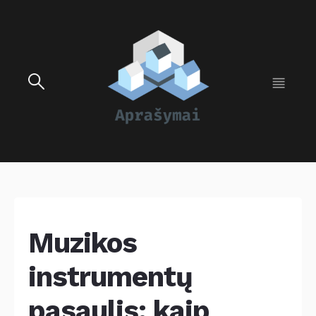
Muzikos
instrumentų
pasaulis: kaip