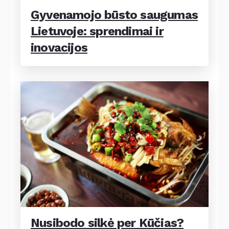
Gyvenamojo būsto saugumas
Lietuvoje: sprendimai ir
inovacijos
Nusibodo silkė per Kūčias?