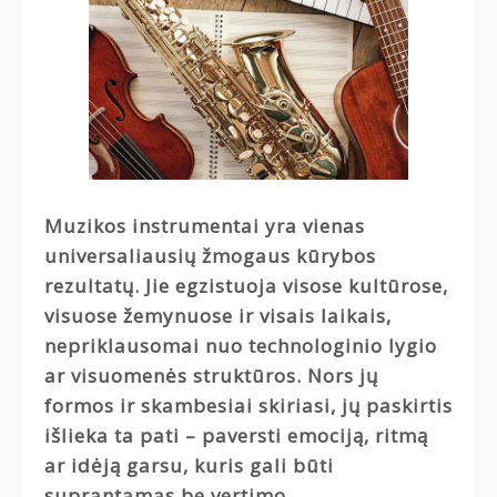
Muzikos instrumentai yra vienas
universaliausių žmogaus kūrybos
rezultatų. Jie egzistuoja visose kultūrose,
visuose žemynuose ir visais laikais,
nepriklausomai nuo technologinio lygio
ar visuomenės struktūros. Nors jų
formos ir skambesiai skiriasi, jų paskirtis
išlieka ta pati – paversti emociją, ritmą
ar idėją garsu, kuris gali būti
suprantamas be vertimo.