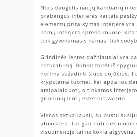
Nors daugelis naujų kambarių interj
prabangus interjeras kartais pasižy
elementų pritaikymas interjere yra 
namų interjero sprendimuose. Kita v
tiek gyvenamasis namas, tiek sody
Grindinės lentos dažniausiai yra p
natūralumą. Būtent todėl iš spygli
norima sužadinti šiuos pojūčius. To
krypstama tuomet, kai apdailos dar
atsipalaiduoti, o tinkamos interjer
grindinių lentų estetinio vaizdo.
Vienas aktualiausių su būstu susijus
atmosferą. Tai gali būti tiek modern
visuomenėje tai ne kokia atgyvena, o