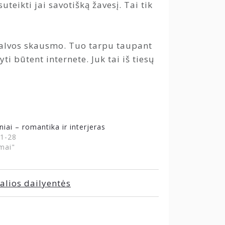
uteikti jai savotišką žavesį. Tai tik
a galvos skausmo. Tuo tarpu taupant
i būtent internete. Juk tai iš tiesų
niai – romantika ir interjeras
1-28
mai"
alios dailyentės