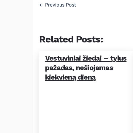
←
Previous Post
Related Posts:
Vestuviniai žiedai – tylus
pažadas, nešiojamas
kiekvieną dieną