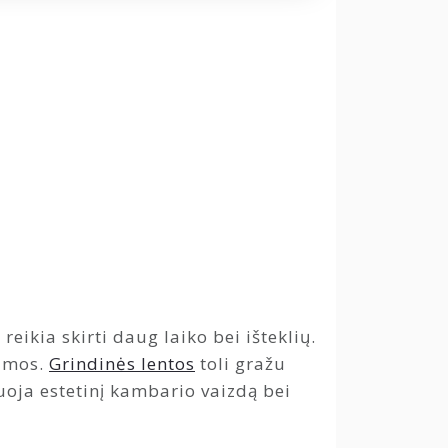
ikia skirti daug laiko bei išteklių.
jamos.
Grindinės lentos
toli gražu
uoja estetinį kambario vaizdą bei