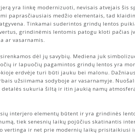
erą yra linkę modernizuoti, nevisais atvejais šis s
mi paprasčiausiais medžio elementais, tad klaiding
atgyvena. Tinkamai suderintos grindų lentos puikia
ertus, grindinėmis lentomis patogu kloti pačias įv
ba ar vasarnamis.
asirenkamos dėl jų savybių. Mediena juk simboliz
uočių ir lapuočių pagamintos grindų lentos yra mo
kioje erdvėje turi būti jauku bei malonu. Dažniau
bais užsiimama sodyboje ar vasarnamyje. Nuošali 
o detalės sukuria šiltą ir itin jaukią namų atmosfer
ių interjero elementų būtent ir yra grindinės lentos.
umą, tiek senesnių laikų pojūčius skatinantis inter
 vertinga ir net prie modernių laikų prisitaikiusi i