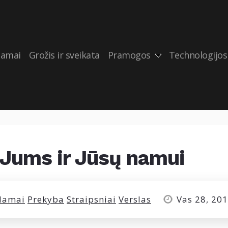
amai
Grožis ir sveikata
Pramogos
Technologijos
 Jums ir Jūsų namui
Namai
Prekyba
Straipsniai
Verslas
Vas 28, 20