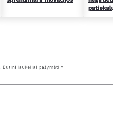
patiekal
.
Būtini laukeliai pažymėti
*