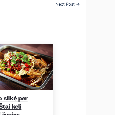
Next Post
→
 silkė per
tai keli
 žuvies