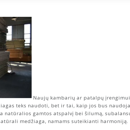
Naujų kambarių ar patalpų įrengimui re
žiagas teks naudoti, bet ir tai, kaip jos bus naudo
kia natūralios gamtos atspalvį bei šilumą, subalans
natūrali medžiaga, namams suteikianti harmoniją.