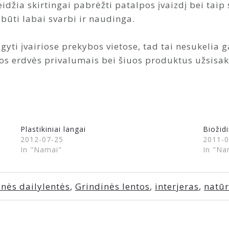
eidžia skirtingai pabrėžti patalpos įvaizdį bei taip s
i būti labai svarbi ir naudinga.
igyti įvairiose prekybos vietose, tad tai nesukeli
os erdvės privalumais bei šiuos produktus užsisakyt
Plastikiniai langai
Biožidi
2012-07-25
2011-0
In "Namai"
In "Na
inės dailylentės
,
Grindinės lentos
,
interjeras
,
natūr