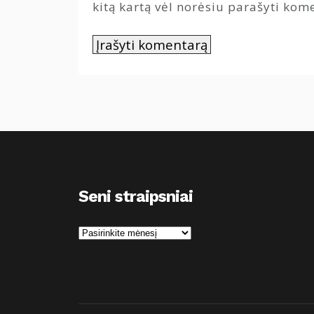
kitą kartą vėl norėsiu parašyti kom
Seni straipsniai
S
e
n
i
s