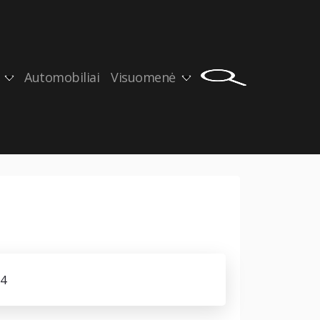
Automobiliai
Visuomenė
14