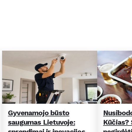
Gyvenamojo būsto
Nusibodo
saugumas Lietuvoje:
Kūčias? Š
sprendimai ir inovacijos
negirdėti