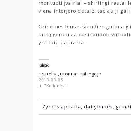
montuoti įvairiai – skirtingi raštai l
viena interjero detalė, tačiau ji gal
Grindines lentas šiandien galima įs
laiką geriausią pasinaudoti virtuali
yra taip paprasta.
Related
Hostelis „Litorina“ Palangoje
2013-03-05
In "Kelionės"
Žymos:
apdaila
,
dailylentės
,
grind