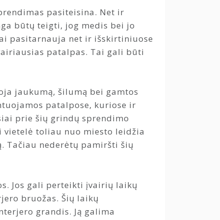
prendimas pasiteisina. Net ir
a būtų teigti, jog medis bei jo
i pasitarnauja net ir išskirtiniuose
airiausias patalpas. Tai gali būti
uoja jaukumą, šilumą bei gamtos
ntuojamos patalpose, kuriose ir
siai prie šių grindų sprendimo
vietelė toliau nuo miesto leidžia
ą. Tačiau nederėtų pamiršti šių
 Jos gali perteikti įvairių laikų
jero bruožas. Šių laikų
nterjero grandis. Ją galima