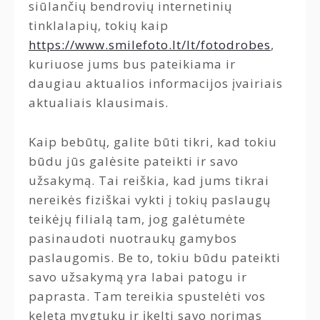
siūlančių bendrovių internetinių
tinklalapių, tokių kaip
https://www.smilefoto.lt/lt/fotodrobes
,
kuriuose jums bus pateikiama ir
daugiau aktualios informacijos įvairiais
aktualiais klausimais.
Kaip bebūtų, galite būti tikri, kad tokiu
būdu jūs galėsite pateikti ir savo
užsakymą. Tai reiškia, kad jums tikrai
nereikės fiziškai vykti į tokių paslaugų
teikėjų filialą tam, jog galėtumėte
pasinaudoti nuotraukų gamybos
paslaugomis. Be to, tokiu būdu pateikti
savo užsakymą yra labai patogu ir
paprasta. Tam tereikia spustelėti vos
keletą mygtukų ir įkelti savo norimas