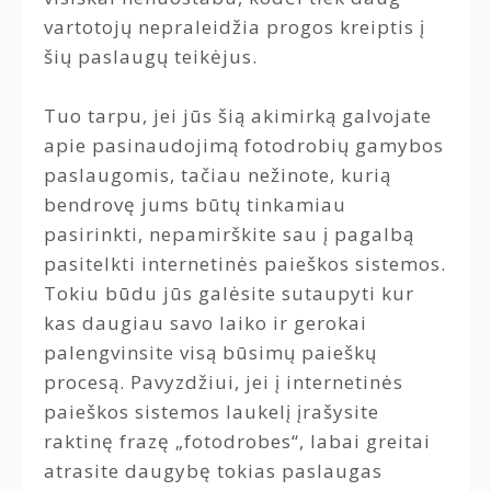
vartotojų nepraleidžia progos kreiptis į
šių paslaugų teikėjus.
Tuo tarpu, jei jūs šią akimirką galvojate
apie pasinaudojimą fotodrobių gamybos
paslaugomis, tačiau nežinote, kurią
bendrovę jums būtų tinkamiau
pasirinkti, nepamirškite sau į pagalbą
pasitelkti internetinės paieškos sistemos.
Tokiu būdu jūs galėsite sutaupyti kur
kas daugiau savo laiko ir gerokai
palengvinsite visą būsimų paieškų
procesą. Pavyzdžiui, jei į internetinės
paieškos sistemos laukelį įrašysite
raktinę frazę „fotodrobes“, labai greitai
atrasite daugybę tokias paslaugas