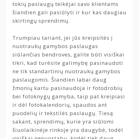
tokių paslaugų teikėjai savo klientams
šiandien gali pasiūlyti ir kur kas daugiau
skirtingų sprendimų.
Trumpiau tariant, jei jūs kreipsitės į
nuotraukų gamybos paslaugas
siūlančias bendroves, galite būti visiškai
tikri, kad turėsite galimybę pasinaudoti
ne tik standartinių nuotraukų gamybos
paslaugomis. Šiandien labai daug
žmonių kartu pasinaudoja ir fotodrobių
bei fotoknygų gamyba, taip pat kreipiasi
ir dėl fotokalendorių, spaudos ant
puodelių ir tekstilės paslaugų. Tiesą
sakant, sprendimų, kurie yra siūlomi
šiuolaikinėje rinkoje yra daugybė, todėl
visiškai nenuostabu, kodėl tiek daug