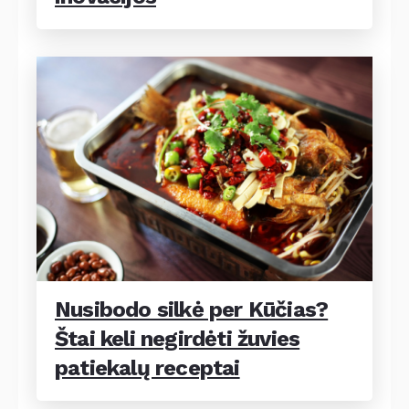
Nusibodo silkė per Kūčias?
Štai keli negirdėti žuvies
patiekalų receptai