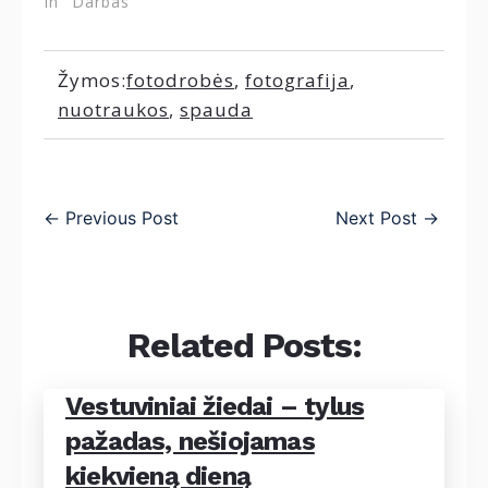
In "Darbas"
Žymos:
fotodrobės
,
fotografija
,
nuotraukos
,
spauda
←
Previous Post
Next Post
→
Related Posts:
Vestuviniai žiedai – tylus
pažadas, nešiojamas
kiekvieną dieną