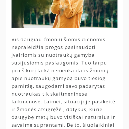
Vis daugiau žmonių šiomis dienomis
nepraleidžia progos pasinaudoti
įvairiomis su nuotraukų gamyba
susijusiomis paslaugomis. Tuo tarpu
prieš kurį laiką nemenka dalis žmonių
apie nuotraukų gamybą buvo tiesiog
pamiršę, saugodami savo padarytas
nuotraukas tik skaitmeninėse
laikmenose. Laimei, situacijoje pasikeitė
ir žmonės atsigręžė į dalykus, kurie
daugybę metų buvo visiškai natūralūs ir
savaime suprantami. Be to, šiuolaikiniai