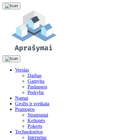
Skip
to
the
content
Verslas
Darbas
Gamyba
Paslaugos
Prekyba
Namai
Grožis ir sveikata
Pramogos
Straipsniai
Kelionės
Pokeris
Technologijos
Internetas