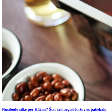
Nusibodo silkė per Kūčias? Štai keli negirdėti žuvies patiekalų