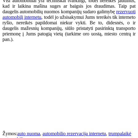
Visi automobiliai yra techniškai tvarkingi, todėl nereikės jaudintis,
kad ir laikina mašina suges ar baigsis jos draudimas. Taip pat
daugelis automobilių nuomos kompanijų sudaro galimybę
rezervuoti
automobilį internetu
, todėl jo užsisakymui Jums tereikės tik interneto
ryšio, nereikės papildomai niekur vykti. Be to, didesnės, o ir
daugelis mažesnių kompanijų, siūlo pristatyti pasirinktą transporto
priemonę į Jums patogią vietą (tarkime oro uostą, miesto centrą ir
pan.).
Žymos:
auto nuoma
,
automobilio rezervacija internetu
,
trumpalaikė