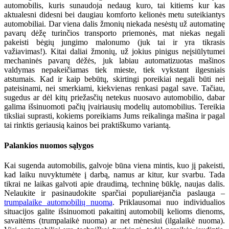
automobilis, kuris sunaudoja nedaug kuro, tai kitiems kur kas
aktualesni didesni bei daugiau komforto kelionės metu suteikiantys
automobiliai. Dar viena dalis žmonių niekada nesėstų už automatinę
pavarų dėžę turinčios transporto priemonės, mat niekas negali
pakeisti bėgių jungimo malonumo (juk tai ir yra tikrasis
važiavimas!). Kitai daliai žmonių, už jokius pinigus neįsiūlytumei
mechaninės pavarų dėžės, juk labiau automatizuotas mašinos
valdymas nepakeičiamas tiek mieste, tiek vykstant ilgesniais
atstumais. Kad ir kaip bebūtų, skirtingi poreikiai negali būti nei
pateisinami, nei smerkiami, kiekvienas renkasi pagal save. Tačiau,
sugedus ar dėl kitų priežasčių netekus nuosavo automobilio, dabar
galima išsinuomoti pačių įvairiausių modelių automobilius. Tereikia
tiksliai suprasti, kokiems poreikiams Jums reikalinga mašina ir pagal
tai rinktis geriausią kainos bei praktiškumo variantą.
Palankios nuomos sąlygos
Kai sugenda automobilis, galvoje būna viena mintis, kuo jį pakeisti,
kad laiku nuvyktumėte į darbą, namus ar kitur, kur svarbu. Tada
tikrai ne laikas galvoti apie draudimą, techninę būklę, naujas dalis.
Nelaukite ir pasinaudokite sparčiai populiarėjančia paslauga –
trumpalaike automobilių nuoma
. Priklausomai nuo individualios
situacijos galite išsinuomoti pakaitinį automobilį kelioms dienoms,
savaitėms (trumpalaikė nuoma) ar net mėnesiui (ilgalaikė nuoma).