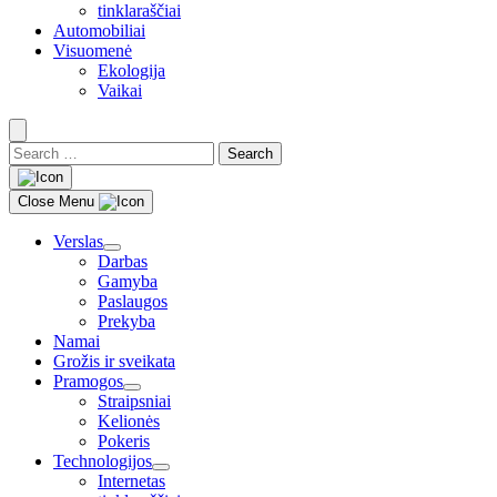
tinklaraščiai
Automobiliai
Visuomenė
Ekologija
Vaikai
Search
for:
Close
search
Close Menu
Verslas
Darbas
Gamyba
Paslaugos
Prekyba
Namai
Grožis ir sveikata
Pramogos
Straipsniai
Kelionės
Pokeris
Technologijos
Internetas