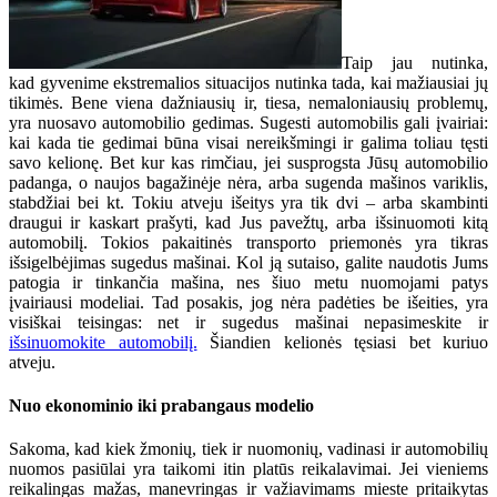
Taip jau nutinka,
kad gyvenime ekstremalios situacijos nutinka tada, kai mažiausiai jų
tikimės. Bene viena dažniausių ir, tiesa, nemaloniausių problemų,
yra nuosavo automobilio gedimas. Sugesti automobilis gali įvairiai:
kai kada tie gedimai būna visai nereikšmingi ir galima toliau tęsti
savo kelionę. Bet kur kas rimčiau, jei susprogsta Jūsų automobilio
padanga, o naujos bagažinėje nėra, arba sugenda mašinos variklis,
stabdžiai bei kt. Tokiu atveju išeitys yra tik dvi – arba skambinti
draugui ir kaskart prašyti, kad Jus pavežtų, arba išsinuomoti kitą
automobilį. Tokios pakaitinės transporto priemonės yra tikras
išsigelbėjimas sugedus mašinai. Kol ją sutaiso, galite naudotis Jums
patogia ir tinkančia mašina, nes šiuo metu nuomojami patys
įvairiausi modeliai. Tad posakis, jog nėra padėties be išeities, yra
visiškai teisingas: net ir sugedus mašinai nepasimeskite ir
išsinuomokite automobilį.
Šiandien kelionės tęsiasi bet kuriuo
atveju.
Nuo ekonominio iki prabangaus modelio
Sakoma, kad kiek žmonių, tiek ir nuomonių, vadinasi ir automobilių
nuomos pasiūlai yra taikomi itin platūs reikalavimai. Jei vieniems
reikalingas mažas, manevringas ir važiavimams mieste pritaikytas