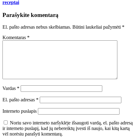
receptai
Parašykite komentarą
El. pašto adresas nebus skelbiamas.
Būtini laukeliai pažymėti
*
Komentaras
*
Vardas
*
El. pašto adresas
*
Interneto puslapis
Noriu savo interneto naršyklėje išsaugoti vardą, el. pašto adresą
ir interneto puslapį, kad jų nebereiktų įvesti iš naujo, kai kitą kartą
vėl norėsiu parašyti komentarą.