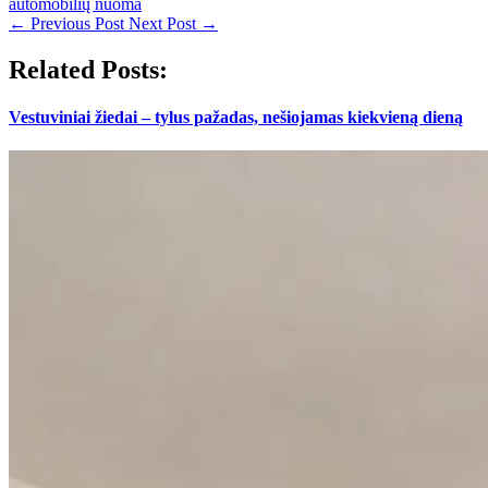
automobilių nuoma
←
Previous Post
Next Post
→
Related Posts:
Vestuviniai žiedai – tylus pažadas, nešiojamas kiekvieną dieną