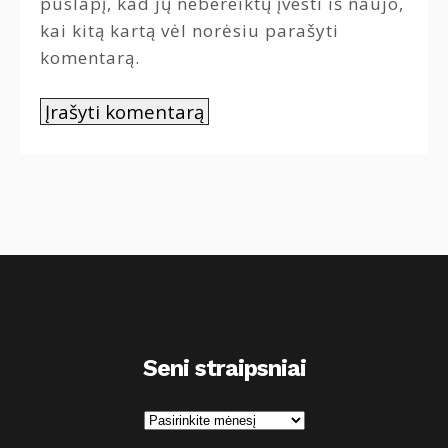
puslapį, kad jų nebereiktų įvesti iš naujo,
kai kitą kartą vėl norėsiu parašyti
komentarą.
Seni straipsniai
S
e