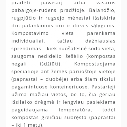
pradėti pavasarį arba vasaros
pabaigoje-rudens pradžioje. Balandžio,
rugpjūčio ir rugsėjo mėnesiai išsiskiria
itin palankiomis oro ir dirvos sąlygoms.
Kompostavimo vieta parenkama
individualiai, tačiau dažniausias
sprendimas – kiek nuošalesnė sodo vieta,
saugoma nedidelio šešėlio (kompostas
negali išdžiūti). Kompostuojama
specialioje ant žemės paruoštoje vietoje
(paprastai – duobėje) arba šiam tikslui
pagamintuose konteineriuose. Pastarieji
užima mažiau vietos, be to, čia geriau
išsilaiko drėgmė ir lengviau pasiekiama
pageidaujama temperatūra, todėl
kompostas greičiau subręsta (paprastai
– iki 1 metų).