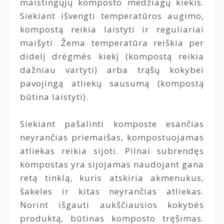
maistingųjų komposto medžiagų kiekis.
Siekiant išvengti temperatūros augimo,
kompostą reikia laistyti ir reguliariai
maišyti. Žema temperatūra reiškia per
didelį drėgmės kiekį (kompostą reikia
dažniau vartyti) arba trąšų kokybei
pavojingą atliekų sausumą (kompostą
būtina laistyti).
Siekiant pašalinti komposte esančias
neyrančias priemaišas, kompostuojamas
atliekas reikia sijoti. Pilnai subrendęs
kompostas yra sijojamas naudojant gana
retą tinklą, kuris atskiria akmenukus,
šakeles ir kitas neyrančias atliekas.
Norint išgauti aukščiausios kokybės
produktą, būtinas komposto tręšimas.