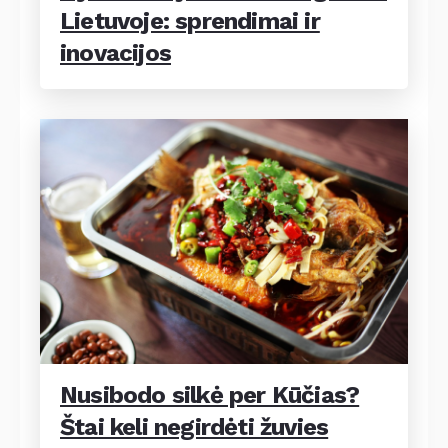
Lietuvoje: sprendimai ir
inovacijos
Nusibodo silkė per Kūčias?
Štai keli negirdėti žuvies