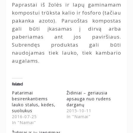
Paprastai iš žolės ir lapų gaminamam
kompostui trūksta kalio ir fosforo (tačiau
pakanka azoto). Paruoštas kompostas
gali būti įkasamas į dirvą arba
paberiamas ant jos paviršiaus.
Subrendęs produktas gali būti
naudojamas tiek lauko, tiek kambario
augalams.
Related
Patarimai
Židiniai – geriausia
besirenkantiems
apsauga nuo rudens
lauko stalus, kėdes,
darganų
suoliukus
2015-10-11
2016-07-25
In "Namai"
In "Namai"
Židiniai ir jų įrengimas