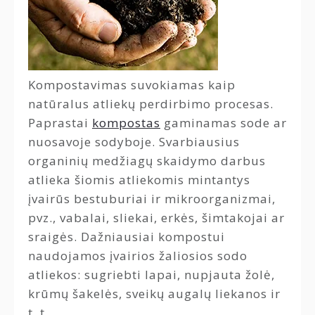
Kompostavimas suvokiamas kaip
natūralus atliekų perdirbimo procesas.
Paprastai
kompostas
gaminamas sode ar
nuosavoje sodyboje. Svarbiausius
organinių medžiagų skaidymo darbus
atlieka šiomis atliekomis mintantys
įvairūs bestuburiai ir mikroorganizmai,
pvz., vabalai, sliekai, erkės, šimtakojai ar
sraigės. Dažniausiai kompostui
naudojamos įvairios žaliosios sodo
atliekos: sugriebti lapai, nupjauta žolė,
krūmų šakelės, sveikų augalų liekanos ir
t. t.