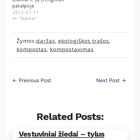
patalpoje
2012-07-11
In "Namai"
Žymos:
daržas
,
ekologiškos trąšos
,
kompostas
,
kompostavimas
←
Previous Post
Next Post
→
Related Posts:
Vestuviniai žiedai – tylus