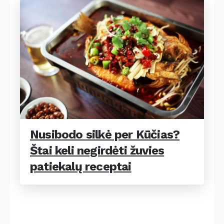
Nusibodo silkė per Kūčias?
Štai keli negirdėti žuvies
patiekalų receptai