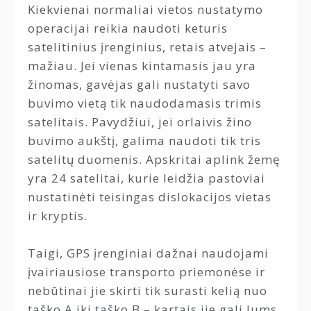
Kiekvienai normaliai vietos nustatymo
operacijai reikia naudoti keturis
satelitinius įrenginius, retais atvejais –
mažiau. Jei vienas kintamasis jau yra
žinomas, gavėjas gali nustatyti savo
buvimo vietą tik naudodamasis trimis
satelitais. Pavydžiui, jei orlaivis žino
buvimo aukštį, galima naudoti tik tris
satelitų duomenis. Apskritai aplink žemę
yra 24 satelitai, kurie leidžia pastoviai
nustatinėti teisingas dislokacijos vietas
ir kryptis.
Taigi, GPS įrenginiai dažnai naudojami
įvairiausiose transporto priemonėse ir
nebūtinai jie skirti tik surasti kelią nuo
taško A iki taško B – kartais jie gali Jums