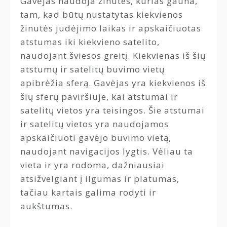
Gavėjas naudoja žinutes, kurias gauna,
tam, kad būtų nustatytas kiekvienos
žinutės judėjimo laikas ir apskaičiuotas
atstumas iki kiekvieno satelito,
naudojant šviesos greitį. Kiekvienas iš šių
atstumų ir satelitų buvimo vietų
apibrėžia sferą. Gavėjas yra kiekvienos iš
šių sferų paviršiuje, kai atstumai ir
satelitų vietos yra teisingos. Šie atstumai
ir satelitų vietos yra naudojamos
apskaičiuoti gavėjo buvimo vietą,
naudojant navigacijos lygtis. Vėliau ta
vieta ir yra rodoma, dažniausiai
atsižvelgiant į ilgumas ir platumas,
tačiau kartais galima rodyti ir
aukštumas.