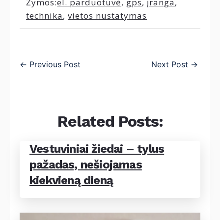
Žymos:
el. parduotuvė
,
gps
,
įranga
,
technika
,
vietos nustatymas
←
Previous Post
Next Post
→
Related Posts:
Vestuviniai žiedai – tylus
pažadas, nešiojamas
kiekvieną dieną