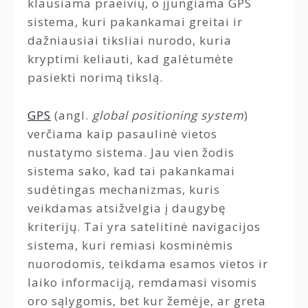
klausiama praeivių, o įjungiama GPS
sistema, kuri pakankamai greitai ir
dažniausiai tiksliai nurodo, kuria
kryptimi keliauti, kad galėtumėte
pasiekti norimą tikslą.
GPS
(angl.
global positioning system
)
verčiama kaip pasaulinė vietos
nustatymo sistema. Jau vien žodis
sistema sako, kad tai pakankamai
sudėtingas mechanizmas, kuris
veikdamas atsižvelgia į daugybę
kriterijų. Tai yra satelitinė navigacijos
sistema, kuri remiasi kosminėmis
nuorodomis, teikdama esamos vietos ir
laiko informaciją, remdamasi visomis
oro sąlygomis, bet kur žemėje, ar greta