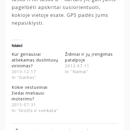
pagelbėti apskritai susiorientuoti,
kokioje vietoje esate. GPS padės Jums
nepasiklysti.
Related
Kur geriausiai
Židiniai ir jų įrengimas
atliekamas duslintuvų
patalpoje
virinimas?
2012-07-11
2013-12-17
In "Namai"
In "Darbas"
Kokie vestuviniai
žiedai mieliausi
moterims?
2015-07-31
In "Grožis ir sveikata"