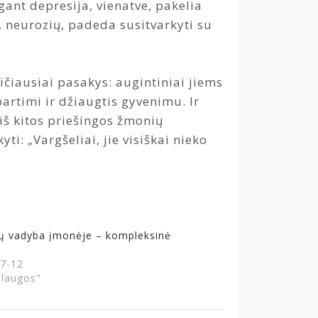
ant depresija, vienatve, pakelia
, neurozių, padeda susitvarkyti su
eičiausiai pasakys: augintiniai jiems
artimi ir džiaugtis gyvenimu. Ir
 iš kitos priešingos žmonių
i: „Vargšeliai, jie visiškai nieko
ų vadyba įmonėje – kompleksinė
7-12
slaugos"