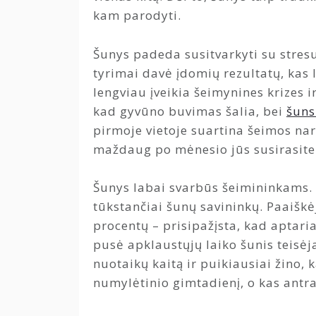
kam parodyti.
Šunys padeda susitvarkyti su stresu
tyrimai davė įdomių rezultatų, kas 
lengviau įveikia šeimynines krizes ir 
kad gyvūno buvimas šalia, bei
šuns
pirmoje vietoje suartina šeimos nari
maždaug po mėnesio jūs susirasite
Šunys labai svarbūs šeimininkams. 
tūkstančiai šunų savininkų. Paaišk
procentų – prisipažįsta, kad aptari
pusė apklaustųjų laiko šunis teisėja
nuotaikų kaitą ir puikiausiai žino,
numylėtinio gimtadienį, o kas antr