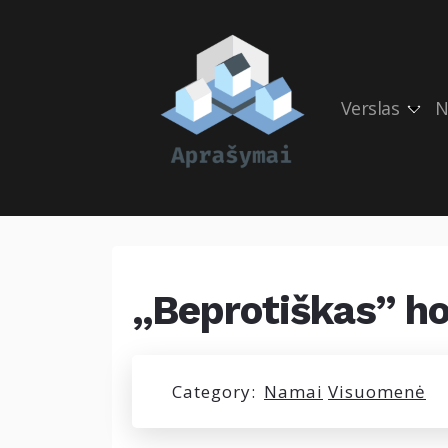
Verslas
N
„Beprotiškas” ho
Category:
Namai
Visuomenė