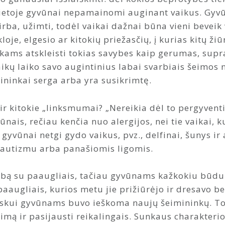
 vietoje gyvūnai nepamainomi auginant vaikus. Gyv
dirba, užimti, todėl vaikai dažnai būna vieni beveik 
e, elgesio ar kitokių priežasčių, į kurias kitų žiū
kams atskleisti tokias savybes kaip gerumas, sup
aikų laiko savo augintinius labai svarbiais šeimos na
ininkai serga arba yra susikrimtę.
s ir kitokie „linksmumai? „Nereikia dėl to pergyvent
ais, rečiau kenčia nuo alergijos, nei tie vaikai, k
ie gyvūnai netgi gydo vaikus, pvz., delfinai, šunys i
 autizmu arba panašiomis ligomis.
lbą su paaugliais, tačiau gyvūnams kažkokiu būdu 
aaugliais, kurios metu jie prižiūrėjo ir dresavo b
skui gyvūnams buvo ieškoma naujų šeimininkų. Tok
mą ir pasijausti reikalingais. Sunkaus charakterio