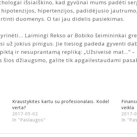
chologai išsiaiškino, kad gyvūnai mums padėti serg
 hipotenzijos, hipertenzijos, padidėjusio jautrumo
rtinti duomenys. O tai jau didelis pasiekimas.
, tyrinėti… Laimingi Rekso ar Bobiko šeimininkai gr
si už jokius pinigus. Jie tiesiog padeda gyventi dab
, piktą ir nesuprantamą repliką: „Užsiveisė mat…” –
 šios džiaugsmo, galite tik apgailestaudami pasakyt
Kraustykitės kartu su profesionalais. Kodėl
Finans
verta?
veikla
2017-05-02
2017-0
In "Paslaugos"
In "Pa