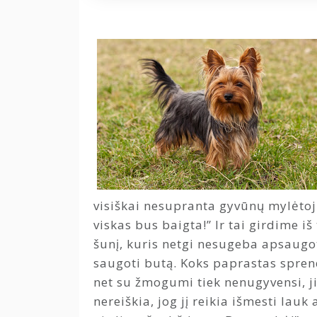
visiškai nesupranta gyvūnų mylėtojų
viskas bus baigta!” Ir tai girdime iš 
šunį, kuris netgi nesugeba apsaugot
saugoti butą. Koks paprastas sprend
net su žmogumi tiek nenugyvensi, jis
nereiškia, jog jį reikia išmesti la