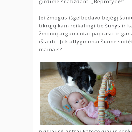
girdime šnabždant: „Beprotybė!”.
Jei žmogus išgelbėdavo bejėgį šuniu
tikrųjų kam reikalingi tie
šunys
ir k
žmonių argumentai paprasti ir gana 
išlaidų. Juk atlyginimai šiame sud
mainais?
priklausė antrai kategorijai ir norė