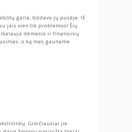
ebūtų gaila, būdavo jų pusėje. Iš
u jais vien tik problemos! Šių
eikalauja dėmesio ir finansinių
lausimas: o ką mes gauname
slininkų. Greičiausiai jie
iek daug žmonių pasiryžta tokiai