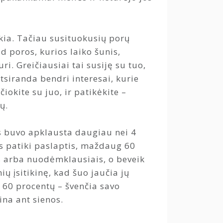
ikia. Tačiau susituokusių porų
d poros, kurios laiko šunis,
uri. Greičiausiai tai susiję su tuo,
siranda bendri interesai, kurie
iokite su juo, ir patikėkite –
ų.
s buvo apklausta daugiau nei 4
s patiki paslaptis, maždaug 60
is arba nuodėmklausiais, o beveik
ų įsitikinę, kad šuo jaučia jų
k 60 procentų – švenčia savo
na ant sienos.