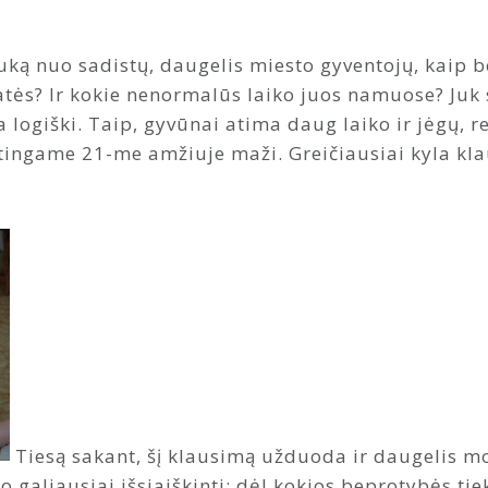
ką nuo sadistų, daugelis miesto gyventojų, kaip b
atės? Ir kokie nenormalūs laiko juos namuose? Juk s
logiški. Taip, gyvūnai atima daug laiko ir jėgų, r
ėtingame 21-me amžiuje maži. Greičiausiai kyla k
Tiesą sakant, šį klausimą užduoda ir daugelis mok
jo galiausiai išsiaiškinti: dėl kokios beprotybės t