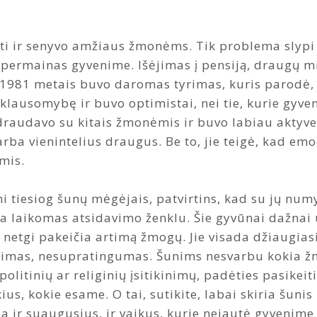
ti ir senyvo amžiaus žmonėms. Tik problema slypi 
 permainas gyvenime. Išėjimas į pensiją, draugų mir
1981 metais buvo daromas tyrimas, kuris parodė,
iklausomybę ir buvo optimistai, nei tie, kurie gyv
draudavo su kitais žmonėmis ir buvo labiau aktyve
rba vienintelius draugus. Be to, jie teigė, kad emo
mis.
 tiesiog šunų mėgėjais, patvirtins, kad su jų numyl
 yra laikomas atsidavimo ženklu. Šie gyvūnai dažn
 netgi pakeičia artimą žmogų. Jie visada džiaugias
mas, nesupratingumas. Šunims nesvarbu kokia žmog
olitinių ar religinių įsitikinimų, padėties pasikeit
ius, kokie esame. O tai, sutikite, labai skiria šunis
kia ir suaugusius, ir vaikus, kurie nejautė gyvenim