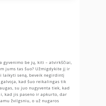
 gyvenimo be jų, kiti – atvirkščiai,
am jums tas šuo? Užmigdykite jį ir
i laikyti seną, beveik negirdintį
galvoja, kad šuo reikalingas tik
raugas, su juo nugyventa tiek, kad
i, kad jis paseno ir apkurto, dar
ntamu žvilgsniu, o už nugaros