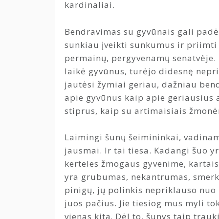
kardinaliai.
Bendravimas su gyvūnais gali padė
sunkiau įveikti sunkumus ir priimti
permainų, pergyvenamų senatvėje. 
laikė gyvūnus, turėjo didesnę nepr
jautėsi žymiai geriau, dažniau ben
apie gyvūnus kaip apie geriausius a
stiprus, kaip su artimaisiais žmonė
Laimingi šunų šeimininkai, vadinami
jausmai. Ir tai tiesa. Kadangi šuo
kerteles žmogaus gyvenime, kartais
yra grubumas, nekantrumas, smerki
pinigų, jų polinkis nepriklauso nuo p
juos pačius. Jie tiesiog mus myli tok
vienas kitą. Dėl to, šunys taip trau