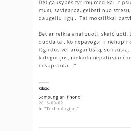
Dėl gausybės tyrimų medikai ir psi
mūsų savigarbą, gelbsti nuo stresų,
daugeliu ligų… Tai moksliškai patvi
Bet ar reikia analizuoti, skaičiuoti
duoda tai, ko nepavogsi ir nenupirk
išgirdus vėl arogantišką, suirzusią
kategorijos, niekada nepatirsiančios
nesupranta!…”
Related
Samsung ar iPhone?
2016-03-02
In "Technologijos"