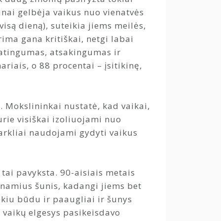
ūnai gelbėja vaikus nuo vienatvės
visą dieną), suteikia jiems meilės,
rima gana kritiškai, netgi labai
ratingumas, atsakingumas ir
riais, o 88 procentai – įsitikinę,
i. Mokslininkai nustatė, kad vaikai,
urie visiškai izoliuojami nuo
r arkliai naudojami gydyti vaikus
tai pavyksta. 90-aisiais metais
enamius šunis, kadangi jiems bet
iu būdu ir paaugliai ir šunys
 vaikų elgesys pasikeisdavo