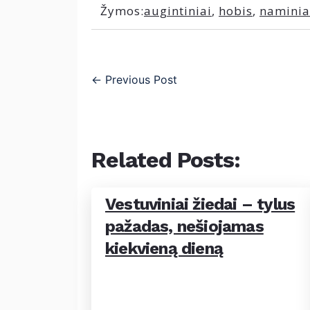
Žymos:
augintiniai
,
hobis
,
naminia
←
Previous Post
Related Posts:
Vestuviniai žiedai – tylus
pažadas, nešiojamas
kiekvieną dieną