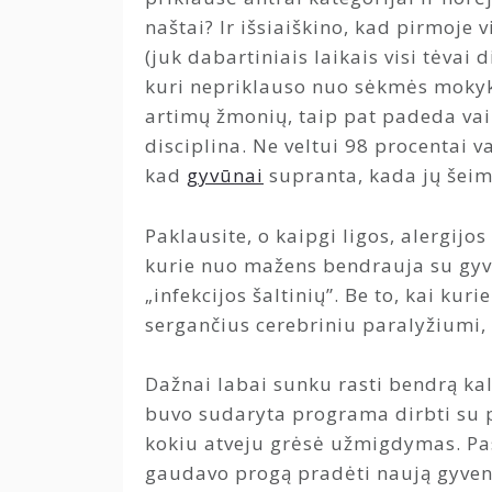
naštai? Ir išsiaiškino, kad pirmoje
(juk dabartiniais laikais visi tėvai 
kuri nepriklauso nuo sėkmės mokykloj
artimų žmonių, taip pat padeda vai
disciplina. Ne veltui 98 procentai v
kad
gyvūnai
supranta, kada jų šeim
Paklausite, o kaipgi ligos, alergijo
kurie nuo mažens bendrauja su gyvūn
„infekcijos šaltinių”. Be to, kai kur
sergančius cerebriniu paralyžiumi,
Dažnai labai sunku rasti bendrą ka
buvo sudaryta programa dirbti su p
kokiu atveju grėsė užmigdymas. Pa
gaudavo progą pradėti naują gyveni