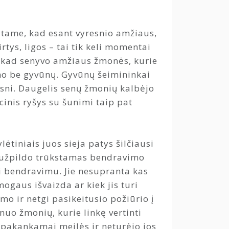
tame, kad esant vyresnio amžiaus,
tys, ligos – tai tik keli momentai
 kad senyvo amžiaus žmonės, kurie
eno be gyvūnų. Gyvūnų šeimininkai
sni. Daugelis senų žmonių kalbėjo
cinis ryšys su šunimi taip pat
ėtiniais juos sieja patys šilčiausi
ai užpildo trūkstamas bendravimo
i bendravimu. Jie nesupranta kas
aus išvaizda ar kiek jis turi
imo ir netgi pasikeitusio požiūrio į
 nuo žmonių, kurie linkę vertinti
e pakankamai meilės ir neturėjo jos