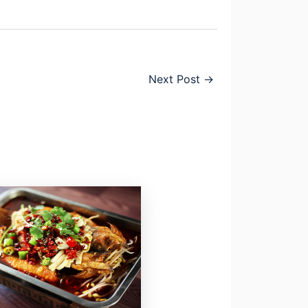
Next Post
→