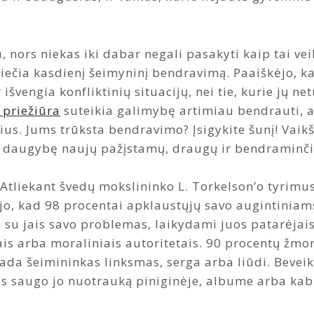
, nors niekas iki dabar negali pasakyti kaip tai ve
liečia kasdienį šeimyninį bendravimą. Paaiškėjo, ka
išvengia konfliktinių situacijų, nei tie, kurie jų net
 priežiūra
suteikia galimybę artimiau bendrauti, at
us. Jums trūksta bendravimo? Įsigykite šunį! Vaikšč
 daugybę naujų pažįstamų, draugų ir bendraminči
Atliekant švedų mokslininko L. Torkelson’o tyrimu
ėjo, kad 98 procentai apklaustųjų savo augintiniam
a su jais savo problemas, laikydami juos patarėja
is arba moraliniais autoritetais. 90 procentų žmoni
 kada šeimininkas linksmas, serga arba liūdi. Bevei
as saugo jo nuotrauką piniginėje, albume arba kabi