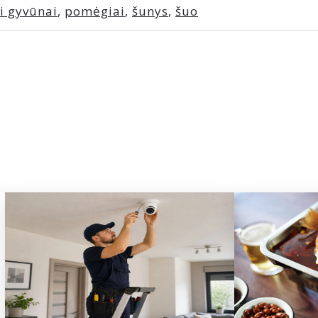
i gyvūnai
,
pomėgiai
,
šunys
,
šuo