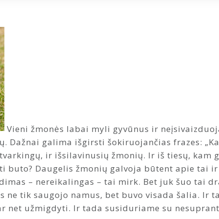
Vieni žmonės labai myli gyvūnus ir neįsivaizduoja
. Dažnai galima išgirsti šokiruojančias frazes: „K
tvarkingų, ir išsilavinusių žmonių. Ir iš tiesų, kam g
i buto? Daugelis žmonių galvoja būtent apie tai ir 
imas – nereikalingas – tai mirk. Bet juk šuo tai d
 ne tik saugojo namus, bet buvo visada šalia. Ir ta
uk ar net užmigdyti. Ir tada susiduriame su nesupra